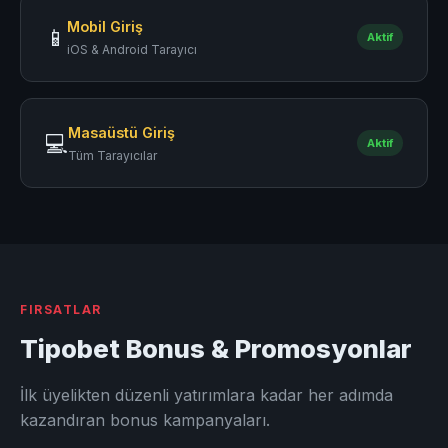
Mobil Giriş
📱
Aktif
iOS & Android Tarayıcı
Masaüstü Giriş
💻
Aktif
Tüm Tarayıcılar
FIRSATLAR
Tipobet Bonus & Promosyonlar
İlk üyelikten düzenli yatırımlara kadar her adımda
kazandıran bonus kampanyaları.