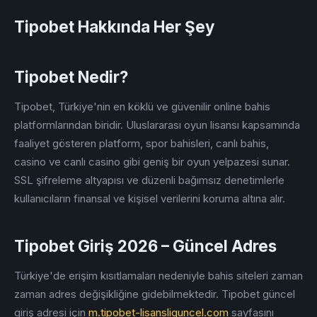
Tipobet Hakkında Her Şey
Tipobet Nedir?
Tipobet, Türkiye'nin en köklü ve güvenilir online bahis
platformlarından biridir. Uluslararası oyun lisansı kapsamında
faaliyet gösteren platform, spor bahisleri, canlı bahis,
casino ve canlı casino gibi geniş bir oyun yelpazesi sunar.
SSL şifreleme altyapısı ve düzenli bağımsız denetimlerle
kullanıcıların finansal ve kişisel verilerini koruma altına alır.
Tipobet Giriş 2026 – Güncel Adres
Türkiye'de erişim kısıtlamaları nedeniyle bahis siteleri zaman
zaman adres değişikliğine gidebilmektedir. Tipobet güncel
giriş adresi için
m.tipobet-lisansliguncel.com
sayfasını