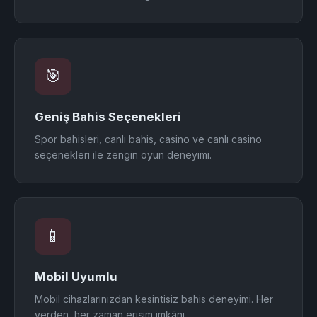
🎯
Geniş Bahis Seçenekleri
Spor bahisleri, canlı bahis, casino ve canlı casino
seçenekleri ile zengin oyun deneyimi.
📱
Mobil Uyumlu
Mobil cihazlarınızdan kesintisiz bahis deneyimi. Her
yerden, her zaman erişim imkânı.