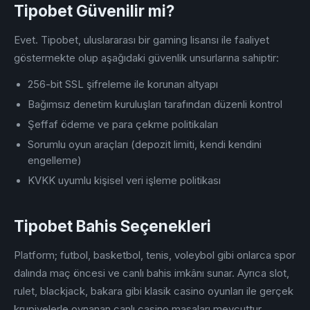
Tipobet Güvenilir mi?
Evet. Tipobet, uluslararası bir gaming lisansı ile faaliyet
göstermekte olup aşağıdaki güvenlik unsurlarına sahiptir:
256-bit SSL şifreleme ile korunan altyapı
Bağımsız denetim kuruluşları tarafından düzenli kontrol
Şeffaf ödeme ve para çekme politikaları
Sorumlu oyun araçları (depozit limiti, kendi kendini
engelleme)
KVKK uyumlu kişisel veri işleme politikası
Tipobet Bahis Seçenekleri
Platform; futbol, basketbol, tenis, voleybol gibi onlarca spor
dalında maç öncesi ve canlı bahis imkânı sunar. Ayrıca slot,
rulet, blackjack, bakara gibi klasik casino oyunları ile gerçek
krupiyelerle oynanan canlı casino masaları mevcuttur.