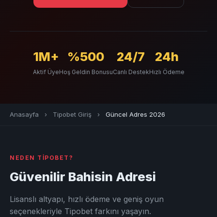
1M+
%500
24/7
24h
Aktif Üye
Hoş Geldin Bonusu
Canlı Destek
Hızlı Ödeme
Anasayfa
›
Tipobet Giriş
›
Güncel Adres 2026
NEDEN TIPOBET?
Güvenilir Bahisin Adresi
Lisanslı altyapı, hızlı ödeme ve geniş oyun
seçenekleriyle Tipobet farkını yaşayın.