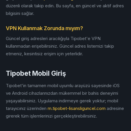
düzenli olarak takip edin. Bu sayfa, en güncel ve aktif adres
bilgisini sağlar.
VPN Kullanmak Zorunda mıyım?
Güncel giriş adresleri aracılığıyla Tipobet'e VPN
kullanmadan erişebilirsiniz. Güncel adres listemizi takip
etmeniz, kesintisiz erişim için yeterlidir.
Tipobet Mobil Giriş
Tipobet'in tamamen mobil uyumlu arayüzü sayesinde iOS
ve Android cihazlarınızdan mükemmel bir bahis deneyimi
yaşayabilirsiniz. Uygulama indirmeye gerek yoktur; mobil
tarayıcınız üzerinden
m.tipobet-lisansliguncel.com
adresine
girerek tüm işlemlerinizi gerçekleştirebilirsiniz.