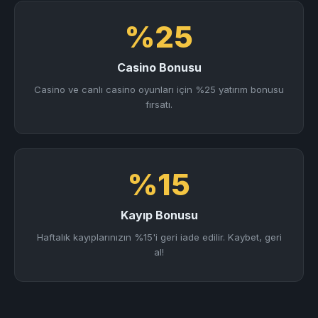
%25
Casino Bonusu
Casino ve canlı casino oyunları için %25 yatırım bonusu
fırsatı.
%15
Kayıp Bonusu
Haftalık kayıplarınızın %15'i geri iade edilir. Kaybet, geri
al!