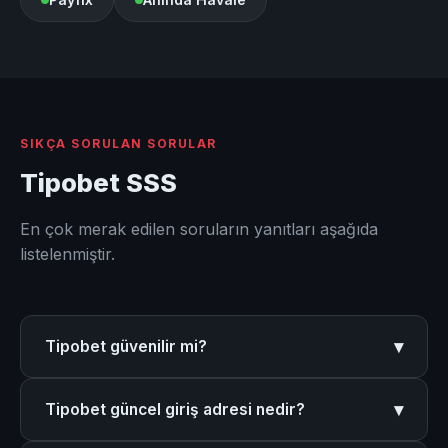
SIKÇA SORULAN SORULAR
Tipobet SSS
En çok merak edilen soruların yanıtları aşağıda
listelenmiştir.
▾
Tipobet güvenilir mi?
Evet, Tipobet uluslararası lisansa sahip güvenilir bir
▾
Tipobet güncel giriş adresi nedir?
bahis platformudur. SSL sertifikası ile korunan
altyapısı ve düzenli denetimlerle kullanıcı güvenliğini