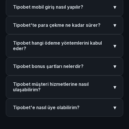
Tipobet'in 2026 güncel giriş adresi m.tipobet-
ön planda tutar. Yıllardır kesintisiz hizmet veren
▾
Tipobet mobil giriş nasıl yapılır?
lisansliguncel.com'dur. Adres değişikliklerinden
platform, şeffaf işlem politikaları ile güven oluşturur.
haberdar olmak için bu sayfayı sık kullanılanlara
Tipobet mobil giriş için https://m.tipobet-
ekleyebilirsiniz.
▾
Tipobet'te para çekme ne kadar sürer?
lisansliguncel.com/ adresini mobil tarayıcınızdan
ziyaret edin. Responsive tasarım sayesinde tüm
Tipobet'te para çekme işlemleri genellikle 24 saat
işlemlerinizi telefonunuzdan kolayca yapabilirsiniz;
Tipobet hangi ödeme yöntemlerini kabul
içinde tamamlanır. Kimlik doğrulaması tamamlanmış
▾
uygulama indirmenize gerek yoktur.
eder?
kullanıcılar için bu süre çok daha kısa olabilmektedir.
Tipobet; banka havalesi, kredi kartı, Papara,
▾
Tipobet bonus şartları nelerdir?
Cepbank, QR kod, Payfix, Mefete ve kripto para
(BTC, ETH, USDT) dahil birçok ödeme yöntemini
Tipobet'te her bonus için farklı çevirme şartları
destekler. Tüm finansal işlemler SSL güvenlik
Tipobet müşteri hizmetlerine nasıl
bulunur. Hoş geldin bonusu, yatırım bonusları ve
▾
sertifikası ile korunur.
ulaşabilirim?
kayıp bonusu gibi kampanyaların şartları platform
üzerinde şeffaf biçimde yayınlanmaktadır. Bonusu
Tipobet müşteri hizmetlerine 7/24 canlı destek, e-
talep etmeden önce ilgili şartları okumanız önerilir.
▾
Tipobet'e nasıl üye olabilirim?
posta veya sosyal medya kanalları aracılığıyla
ulaşabilirsiniz. Türkçe destek ekibi tüm sorularınızı
Tipobet'e üye olmak için https://m.tipobet-
hızlıca yanıtlar.
lisansliguncel.com/ adresini ziyaret ederek "Üye Ol"