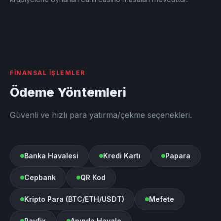
FINANSAL İŞLEMLER
Ödeme Yöntemleri
Güvenli ve hızlı para yatırma/çekme seçenekleri.
Banka Havalesi
Kredi Kartı
Papara
Cepbank
QR Kod
Kripto Para (BTC/ETH/USDT)
Mefete
Payfix
Anında Havale