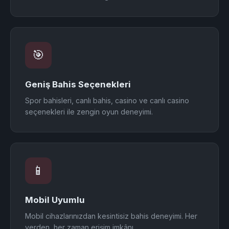
🎯
Geniş Bahis Seçenekleri
Spor bahisleri, canlı bahis, casino ve canlı casino
seçenekleri ile zengin oyun deneyimi.
📱
Mobil Uyumlu
Mobil cihazlarınızdan kesintisiz bahis deneyimi. Her
yerden, her zaman erişim imkânı.