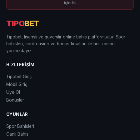
içindir.
TIPO
BET
Tipobet, lisanslı ve güvenilir online bahis platformudur. Spor
bahisleri, canlı casino ve bonus fırsatları ile her zaman
yanınızdayız.
HIZLI ERIŞIM
Tipobet Giriş
Mobil Giriş
Üye Ol
Bonuslar
OYUNLAR
Spor Bahisleri
Canlı Bahis