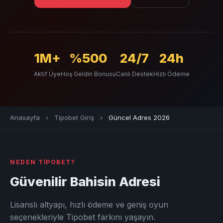
1M+
%500
24/7
24h
Aktif Üye
Hoş Geldin Bonusu
Canlı Destek
Hızlı Ödeme
Anasayfa
›
Tipobet Giriş
›
Güncel Adres 2026
NEDEN TIPOBET?
Güvenilir Bahisin Adresi
Lisanslı altyapı, hızlı ödeme ve geniş oyun
seçenekleriyle Tipobet farkını yaşayın.