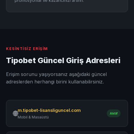
promosyonlar ile kazancınızı artırın.
KESINTISIZ ERIŞIM
Tipobet Güncel Giriş Adresleri
Erişim sorunu yaşıyorsanız aşağıdaki güncel
adreslerden herhangi birini kullanabilirsiniz.
m.tipobet-lisansliguncel.com
🌐
Aktif
Mobil & Masaüstü