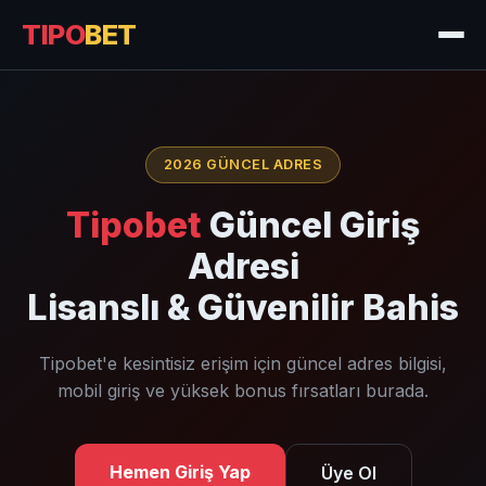
TIPO
BET
2026 GÜNCEL ADRES
Tipobet
Güncel Giriş
Adresi
Lisanslı & Güvenilir Bahis
Tipobet'e kesintisiz erişim için güncel adres bilgisi,
mobil giriş ve yüksek bonus fırsatları burada.
Hemen Giriş Yap
Üye Ol