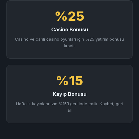
%25
Casino Bonusu
Casino ve canlı casino oyunları için %25 yatırım bonusu
fırsatı.
%15
Kayıp Bonusu
Haftalık kayıplarınızın %15'i geri iade edilir. Kaybet, geri
al!