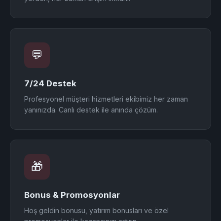
💬
7/24 Destek
Profesyonel müşteri hizmetleri ekibimiz her zaman
yanınızda. Canlı destek ile anında çözüm.
🎁
Bonus & Promosyonlar
Hoş geldin bonusu, yatırım bonusları ve özel