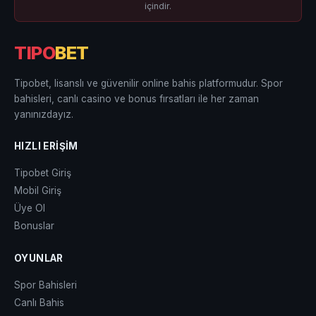
içindir.
TIPO
BET
Tipobet, lisanslı ve güvenilir online bahis platformudur. Spor
bahisleri, canlı casino ve bonus fırsatları ile her zaman
yanınızdayız.
HIZLI ERIŞIM
Tipobet Giriş
Mobil Giriş
Üye Ol
Bonuslar
OYUNLAR
Spor Bahisleri
Canlı Bahis