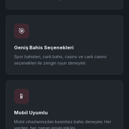
🎯
Geniş Bahis Seçenekleri
Spor bahisleri, canlı bahis, casino ve canlı casino
seçenekleri ile zengin oyun deneyimi.
📱
Mobil Uyumlu
Mobil cihazlarınızdan kesintisiz bahis deneyimi. Her
yerden, her zaman erişim imkânı.