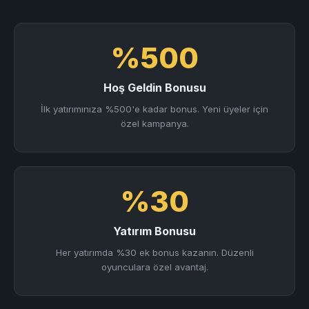
%500
Hoş Geldin Bonusu
İlk yatırımınıza %500'e kadar bonus. Yeni üyeler için
özel kampanya.
%30
Yatırım Bonusu
Her yatırımda %30 ek bonus kazanın. Düzenli
oyunculara özel avantaj.