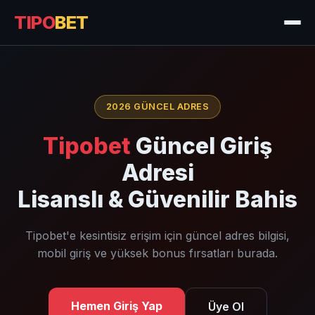
TIPO
BET
2026 GÜNCEL ADRES
Tipobet
Güncel Giriş
Adresi
Lisanslı & Güvenilir Bahis
Tipobet'e kesintisiz erişim için güncel adres bilgisi,
mobil giriş ve yüksek bonus fırsatları burada.
Hemen Giriş Yap
Üye Ol