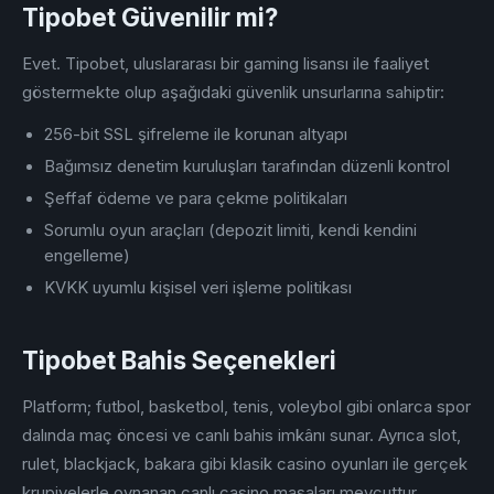
Tipobet Güvenilir mi?
Evet. Tipobet, uluslararası bir gaming lisansı ile faaliyet
göstermekte olup aşağıdaki güvenlik unsurlarına sahiptir:
256-bit SSL şifreleme ile korunan altyapı
Bağımsız denetim kuruluşları tarafından düzenli kontrol
Şeffaf ödeme ve para çekme politikaları
Sorumlu oyun araçları (depozit limiti, kendi kendini
engelleme)
KVKK uyumlu kişisel veri işleme politikası
Tipobet Bahis Seçenekleri
Platform; futbol, basketbol, tenis, voleybol gibi onlarca spor
dalında maç öncesi ve canlı bahis imkânı sunar. Ayrıca slot,
rulet, blackjack, bakara gibi klasik casino oyunları ile gerçek
krupiyelerle oynanan canlı casino masaları mevcuttur.