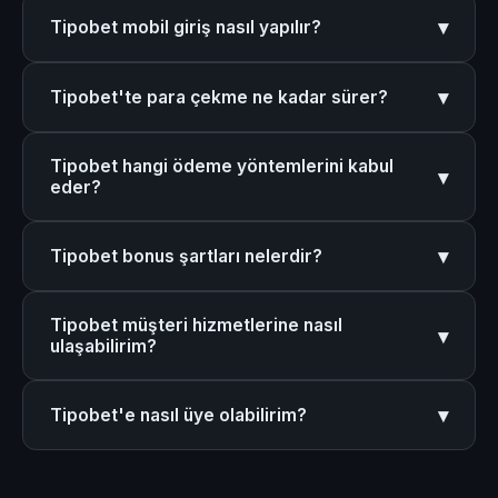
Tipobet'in 2026 güncel giriş adresi m.tipobet-
ön planda tutar. Yıllardır kesintisiz hizmet veren
▾
Tipobet mobil giriş nasıl yapılır?
lisansliguncel.com'dur. Adres değişikliklerinden
platform, şeffaf işlem politikaları ile güven oluşturur.
haberdar olmak için bu sayfayı sık kullanılanlara
Tipobet mobil giriş için https://m.tipobet-
ekleyebilirsiniz.
▾
Tipobet'te para çekme ne kadar sürer?
lisansliguncel.com/ adresini mobil tarayıcınızdan
ziyaret edin. Responsive tasarım sayesinde tüm
Tipobet'te para çekme işlemleri genellikle 24 saat
işlemlerinizi telefonunuzdan kolayca yapabilirsiniz;
Tipobet hangi ödeme yöntemlerini kabul
içinde tamamlanır. Kimlik doğrulaması tamamlanmış
▾
uygulama indirmenize gerek yoktur.
eder?
kullanıcılar için bu süre çok daha kısa olabilmektedir.
Tipobet; banka havalesi, kredi kartı, Papara,
▾
Tipobet bonus şartları nelerdir?
Cepbank, QR kod, Payfix, Mefete ve kripto para
(BTC, ETH, USDT) dahil birçok ödeme yöntemini
Tipobet'te her bonus için farklı çevirme şartları
destekler. Tüm finansal işlemler SSL güvenlik
Tipobet müşteri hizmetlerine nasıl
bulunur. Hoş geldin bonusu, yatırım bonusları ve
▾
sertifikası ile korunur.
ulaşabilirim?
kayıp bonusu gibi kampanyaların şartları platform
üzerinde şeffaf biçimde yayınlanmaktadır. Bonusu
Tipobet müşteri hizmetlerine 7/24 canlı destek, e-
talep etmeden önce ilgili şartları okumanız önerilir.
▾
Tipobet'e nasıl üye olabilirim?
posta veya sosyal medya kanalları aracılığıyla
ulaşabilirsiniz. Türkçe destek ekibi tüm sorularınızı
Tipobet'e üye olmak için https://m.tipobet-
hızlıca yanıtlar.
lisansliguncel.com/ adresini ziyaret ederek "Üye Ol"