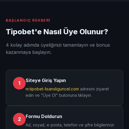
BAŞLANGIÇ REHBERI
Tipobet'e Nasıl Üye Olunur?
4 kolay adımda üyeliğinizi tamamlayın ve bonus
kazanmaya başlayın.
Siteye Giriş Yapın
1
m.tipobet-lisansliguncel.com
adresini ziyaret
edin ve "Üye Ol" butonuna tıklayın.
Formu Doldurun
2
Ad, soyad, e-posta, telefon ve şifre bilgilerinizi