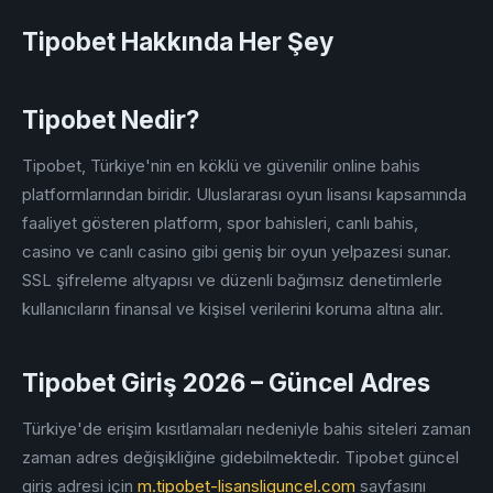
Tipobet Hakkında Her Şey
Tipobet Nedir?
Tipobet, Türkiye'nin en köklü ve güvenilir online bahis
platformlarından biridir. Uluslararası oyun lisansı kapsamında
faaliyet gösteren platform, spor bahisleri, canlı bahis,
casino ve canlı casino gibi geniş bir oyun yelpazesi sunar.
SSL şifreleme altyapısı ve düzenli bağımsız denetimlerle
kullanıcıların finansal ve kişisel verilerini koruma altına alır.
Tipobet Giriş 2026 – Güncel Adres
Türkiye'de erişim kısıtlamaları nedeniyle bahis siteleri zaman
zaman adres değişikliğine gidebilmektedir. Tipobet güncel
giriş adresi için
m.tipobet-lisansliguncel.com
sayfasını