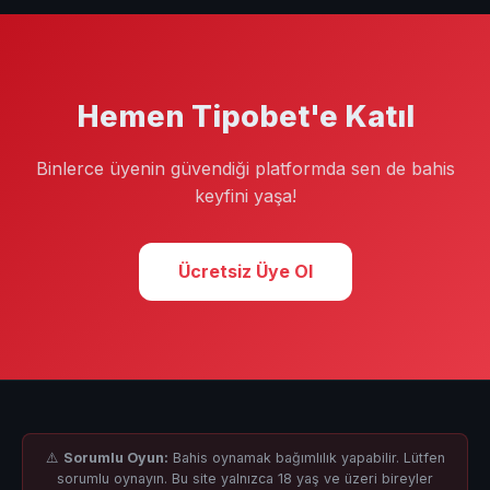
butonuna tıklayın. Formu doldurup e-posta/SMS
doğrulamasını tamamladıktan sonra hesabınız aktif
olur; bu işlem yalnızca birkaç dakika sürer.
Hemen Tipobet'e Katıl
Binlerce üyenin güvendiği platformda sen de bahis
keyfini yaşa!
Ücretsiz Üye Ol
⚠️
Sorumlu Oyun:
Bahis oynamak bağımlılık yapabilir. Lütfen
sorumlu oynayın. Bu site yalnızca 18 yaş ve üzeri bireyler