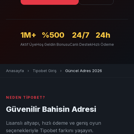
1M+
%500
24/7
24h
Aktif Üye
Hoş Geldin Bonusu
Canlı Destek
Hızlı Ödeme
Anasayfa
›
Tipobet Giriş
›
Güncel Adres 2026
NEDEN TIPOBET?
Güvenilir Bahisin Adresi
Lisanslı altyapı, hızlı ödeme ve geniş oyun
seçenekleriyle Tipobet farkını yaşayın.