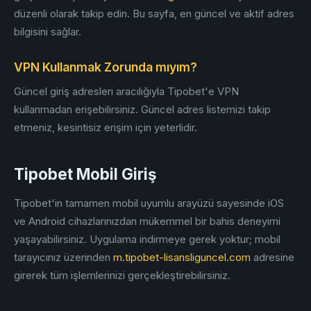
düzenli olarak takip edin. Bu sayfa, en güncel ve aktif adres
bilgisini sağlar.
VPN Kullanmak Zorunda mıyım?
Güncel giriş adresleri aracılığıyla Tipobet'e VPN
kullanmadan erişebilirsiniz. Güncel adres listemizi takip
etmeniz, kesintisiz erişim için yeterlidir.
Tipobet Mobil Giriş
Tipobet'in tamamen mobil uyumlu arayüzü sayesinde iOS
ve Android cihazlarınızdan mükemmel bir bahis deneyimi
yaşayabilirsiniz. Uygulama indirmeye gerek yoktur; mobil
tarayıcınız üzerinden
m.tipobet-lisansliguncel.com
adresine
girerek tüm işlemlerinizi gerçekleştirebilirsiniz.