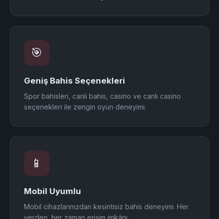
🎯
Geniş Bahis Seçenekleri
Spor bahisleri, canlı bahis, casino ve canlı casino
seçenekleri ile zengin oyun deneyimi.
📱
Mobil Uyumlu
Mobil cihazlarınızdan kesintisiz bahis deneyimi. Her
yerden, her zaman erişim imkânı.