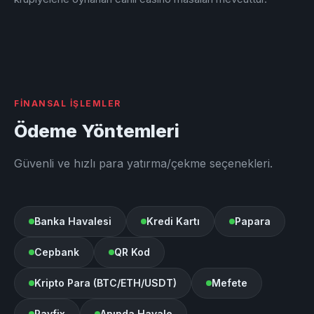
FINANSAL İŞLEMLER
Ödeme Yöntemleri
Güvenli ve hızlı para yatırma/çekme seçenekleri.
Banka Havalesi
Kredi Kartı
Papara
Cepbank
QR Kod
Kripto Para (BTC/ETH/USDT)
Mefete
Payfix
Anında Havale