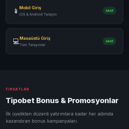
Mobil Giriş
📱
Aktif
iOS & Android Tarayıcı
Masaüstü Giriş
💻
Aktif
Tüm Tarayıcılar
FIRSATLAR
Tipobet Bonus & Promosyonlar
İlk üyelikten düzenli yatırımlara kadar her adımda
kazandıran bonus kampanyaları.