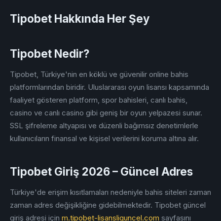
Tipobet Hakkında Her Şey
Tipobet Nedir?
Tipobet, Türkiye'nin en köklü ve güvenilir online bahis
platformlarından biridir. Uluslararası oyun lisansı kapsamında
faaliyet gösteren platform, spor bahisleri, canlı bahis,
casino ve canlı casino gibi geniş bir oyun yelpazesi sunar.
SSL şifreleme altyapısı ve düzenli bağımsız denetimlerle
kullanıcıların finansal ve kişisel verilerini koruma altına alır.
Tipobet Giriş 2026 – Güncel Adres
Türkiye'de erişim kısıtlamaları nedeniyle bahis siteleri zaman
zaman adres değişikliğine gidebilmektedir. Tipobet güncel
giriş adresi için
m.tipobet-lisansliguncel.com
sayfasını