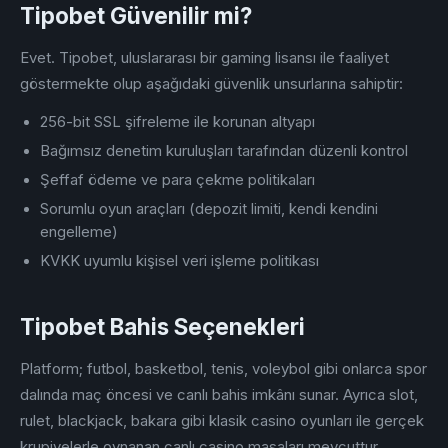
Tipobet Güvenilir mi?
Evet. Tipobet, uluslararası bir gaming lisansı ile faaliyet
göstermekte olup aşağıdaki güvenlik unsurlarına sahiptir:
256-bit SSL şifreleme ile korunan altyapı
Bağımsız denetim kuruluşları tarafından düzenli kontrol
Şeffaf ödeme ve para çekme politikaları
Sorumlu oyun araçları (depozit limiti, kendi kendini
engelleme)
KVKK uyumlu kişisel veri işleme politikası
Tipobet Bahis Seçenekleri
Platform; futbol, basketbol, tenis, voleybol gibi onlarca spor
dalında maç öncesi ve canlı bahis imkânı sunar. Ayrıca slot,
rulet, blackjack, bakara gibi klasik casino oyunları ile gerçek
krupiyelerle oynanan canlı casino masaları mevcuttur.