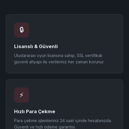
🔒
Lisanslı & Güvenli
Uluslararası oyun lisansına sahip, SSL sertifikalı
güvenli altyapı ile verileriniz her zaman korunur.
⚡
Hızlı Para Çekme
Para çekme işlemleriniz 24 saat içinde hesabınızda.
Güvenli ve hızlı ödeme garantisi.