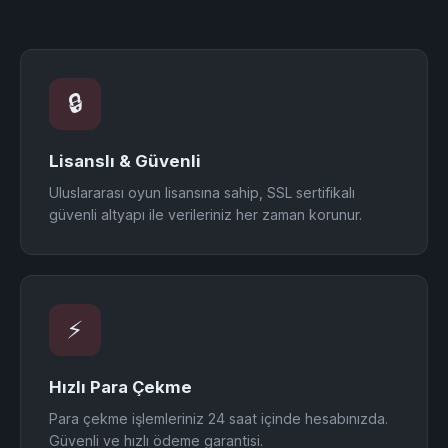
🔒
Lisanslı & Güvenli
Uluslararası oyun lisansına sahip, SSL sertifikalı
güvenli altyapı ile verileriniz her zaman korunur.
⚡
Hızlı Para Çekme
Para çekme işlemleriniz 24 saat içinde hesabınızda.
Güvenli ve hızlı ödeme garantisi.