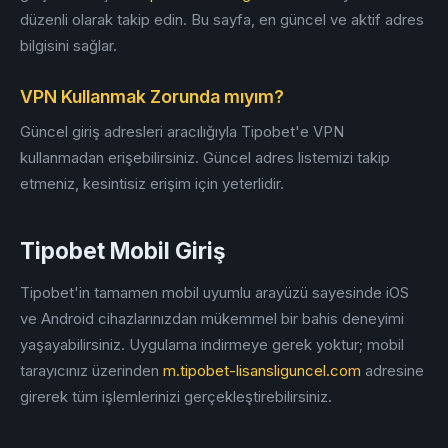
düzenli olarak takip edin. Bu sayfa, en güncel ve aktif adres
bilgisini sağlar.
VPN Kullanmak Zorunda mıyım?
Güncel giriş adresleri aracılığıyla Tipobet'e VPN
kullanmadan erişebilirsiniz. Güncel adres listemizi takip
etmeniz, kesintisiz erişim için yeterlidir.
Tipobet Mobil Giriş
Tipobet'in tamamen mobil uyumlu arayüzü sayesinde iOS
ve Android cihazlarınızdan mükemmel bir bahis deneyimi
yaşayabilirsiniz. Uygulama indirmeye gerek yoktur; mobil
tarayıcınız üzerinden
m.tipobet-lisansliguncel.com
adresine
girerek tüm işlemlerinizi gerçekleştirebilirsiniz.