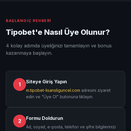
BAŞLANGIÇ REHBERI
Tipobet'e Nasıl Üye Olunur?
4 kolay adımda üyeliğinizi tamamlayın ve bonus
kazanmaya başlayın.
Siteye Giriş Yapın
1
m.tipobet-lisansliguncel.com
adresini ziyaret
edin ve "Üye Ol" butonuna tıklayın.
Formu Doldurun
2
Ad, soyad, e-posta, telefon ve şifre bilgilerinizi