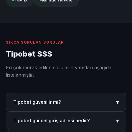
SIKÇA SORULAN SORULAR
Tipobet SSS
En çok merak edilen soruların yanıtları aşağıda
listelenmiştir.
▾
Tipobet güvenilir mi?
Evet, Tipobet uluslararası lisansa sahip güvenilir bir
▾
Tipobet güncel giriş adresi nedir?
bahis platformudur. SSL sertifikası ile korunan
altyapısı ve düzenli denetimlerle kullanıcı güvenliğini