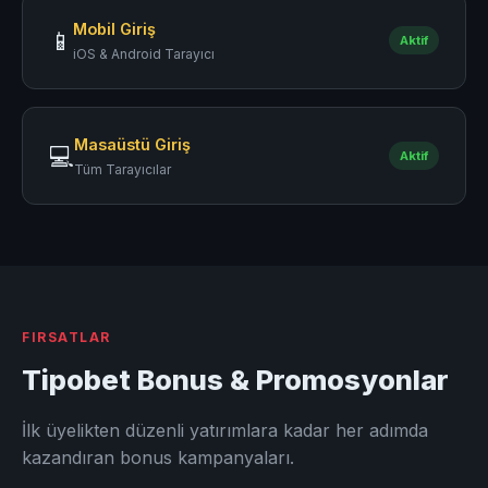
Mobil Giriş
📱
Aktif
iOS & Android Tarayıcı
Masaüstü Giriş
💻
Aktif
Tüm Tarayıcılar
FIRSATLAR
Tipobet Bonus & Promosyonlar
İlk üyelikten düzenli yatırımlara kadar her adımda
kazandıran bonus kampanyaları.