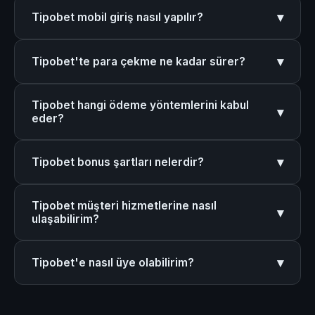
Tipobet'in 2026 güncel giriş adresi m.tipobet-
ön planda tutar. Yıllardır kesintisiz hizmet veren
▾
Tipobet mobil giriş nasıl yapılır?
lisansliguncel.com'dur. Adres değişikliklerinden
platform, şeffaf işlem politikaları ile güven oluşturur.
haberdar olmak için bu sayfayı sık kullanılanlara
Tipobet mobil giriş için https://m.tipobet-
ekleyebilirsiniz.
▾
Tipobet'te para çekme ne kadar sürer?
lisansliguncel.com/ adresini mobil tarayıcınızdan
ziyaret edin. Responsive tasarım sayesinde tüm
Tipobet'te para çekme işlemleri genellikle 24 saat
işlemlerinizi telefonunuzdan kolayca yapabilirsiniz;
Tipobet hangi ödeme yöntemlerini kabul
içinde tamamlanır. Kimlik doğrulaması tamamlanmış
▾
uygulama indirmenize gerek yoktur.
eder?
kullanıcılar için bu süre çok daha kısa olabilmektedir.
Tipobet; banka havalesi, kredi kartı, Papara,
▾
Tipobet bonus şartları nelerdir?
Cepbank, QR kod, Payfix, Mefete ve kripto para
(BTC, ETH, USDT) dahil birçok ödeme yöntemini
Tipobet'te her bonus için farklı çevirme şartları
destekler. Tüm finansal işlemler SSL güvenlik
Tipobet müşteri hizmetlerine nasıl
bulunur. Hoş geldin bonusu, yatırım bonusları ve
▾
sertifikası ile korunur.
ulaşabilirim?
kayıp bonusu gibi kampanyaların şartları platform
üzerinde şeffaf biçimde yayınlanmaktadır. Bonusu
Tipobet müşteri hizmetlerine 7/24 canlı destek, e-
talep etmeden önce ilgili şartları okumanız önerilir.
▾
Tipobet'e nasıl üye olabilirim?
posta veya sosyal medya kanalları aracılığıyla
ulaşabilirsiniz. Türkçe destek ekibi tüm sorularınızı
Tipobet'e üye olmak için https://m.tipobet-
hızlıca yanıtlar.
lisansliguncel.com/ adresini ziyaret ederek "Üye Ol"