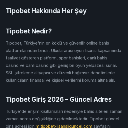
Tipobet Hakkında Her Şey
Tipobet Nedir?
Tipobet, Türkiye'nin en köklü ve güvenilir online bahis
platformlarından biridir. Uluslararası oyun lisansı kapsamında
faaliyet gösteren platform, spor bahisleri, canlı bahis,
casino ve canlı casino gibi geniş bir oyun yelpazesi sunar.
SSL şifreleme altyapısı ve düzenli bağımsız denetimlerle
kullanıcıların finansal ve kişisel verilerini koruma altına alır.
Tipobet Giriş 2026 – Güncel Adres
Türkiye'de erişim kısıtlamaları nedeniyle bahis siteleri zaman
zaman adres değişikliğine gidebilmektedir. Tipobet güncel
giriş adresi için
m.tipobet-lisansliguncel.com
sayfasını