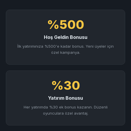
%500
Hoş Geldin Bonusu
İlk yatırımınıza %500'e kadar bonus. Yeni üyeler için
özel kampanya.
%30
Yatırım Bonusu
Her yatırımda %30 ek bonus kazanın. Düzenli
oyunculara özel avantaj.