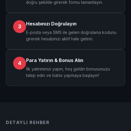
doğru şekilde girerek formu tamamlayın.
Hesabınızı Doğrulayın
3
E-posta veya SMS ile gelen doğrulama kodunu
girerek hesabınızı aktif hale getirin.
Para Yatırın & Bonus Alın
4
İlk yatırımınızı yapın, hoş geldin bonusunuzu
talep edin ve bahis yapmaya başlayın!
DETAYLI REHBER