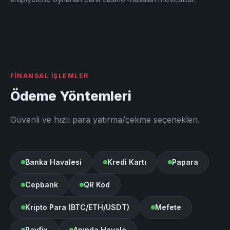
FINANSAL İŞLEMLER
Ödeme Yöntemleri
Güvenli ve hızlı para yatırma/çekme seçenekleri.
Banka Havalesi
Kredi Kartı
Papara
Cepbank
QR Kod
Kripto Para (BTC/ETH/USDT)
Mefete
Payfix
Anında Havale