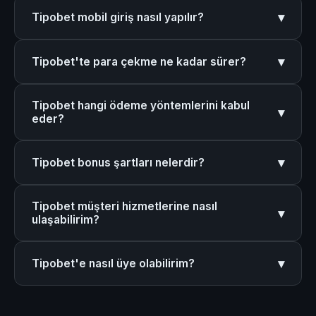
Tipobet'in 2026 güncel giriş adresi m.tipobet-
ön planda tutar. Yıllardır kesintisiz hizmet veren
▾
Tipobet mobil giriş nasıl yapılır?
lisansliguncel.com'dur. Adres değişikliklerinden
platform, şeffaf işlem politikaları ile güven oluşturur.
haberdar olmak için bu sayfayı sık kullanılanlara
Tipobet mobil giriş için https://m.tipobet-
ekleyebilirsiniz.
▾
Tipobet'te para çekme ne kadar sürer?
lisansliguncel.com/ adresini mobil tarayıcınızdan
ziyaret edin. Responsive tasarım sayesinde tüm
Tipobet'te para çekme işlemleri genellikle 24 saat
işlemlerinizi telefonunuzdan kolayca yapabilirsiniz;
Tipobet hangi ödeme yöntemlerini kabul
içinde tamamlanır. Kimlik doğrulaması tamamlanmış
▾
uygulama indirmenize gerek yoktur.
eder?
kullanıcılar için bu süre çok daha kısa olabilmektedir.
Tipobet; banka havalesi, kredi kartı, Papara,
▾
Tipobet bonus şartları nelerdir?
Cepbank, QR kod, Payfix, Mefete ve kripto para
(BTC, ETH, USDT) dahil birçok ödeme yöntemini
Tipobet'te her bonus için farklı çevirme şartları
destekler. Tüm finansal işlemler SSL güvenlik
Tipobet müşteri hizmetlerine nasıl
bulunur. Hoş geldin bonusu, yatırım bonusları ve
▾
sertifikası ile korunur.
ulaşabilirim?
kayıp bonusu gibi kampanyaların şartları platform
üzerinde şeffaf biçimde yayınlanmaktadır. Bonusu
Tipobet müşteri hizmetlerine 7/24 canlı destek, e-
talep etmeden önce ilgili şartları okumanız önerilir.
▾
Tipobet'e nasıl üye olabilirim?
posta veya sosyal medya kanalları aracılığıyla
ulaşabilirsiniz. Türkçe destek ekibi tüm sorularınızı
Tipobet'e üye olmak için https://m.tipobet-
hızlıca yanıtlar.
lisansliguncel.com/ adresini ziyaret ederek "Üye Ol"