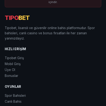
içindir.
TIPO
BET
Tipobet, lisanslı ve güvenilir online bahis platformudur. Spor
bahisleri, canlı casino ve bonus fırsatları ile her zaman
yanınızdayız.
HIZLI ERIŞIM
Tipobet Giriş
Mobil Giriş
Üye Ol
Bonuslar
OYUNLAR
Spor Bahisleri
Canlı Bahis