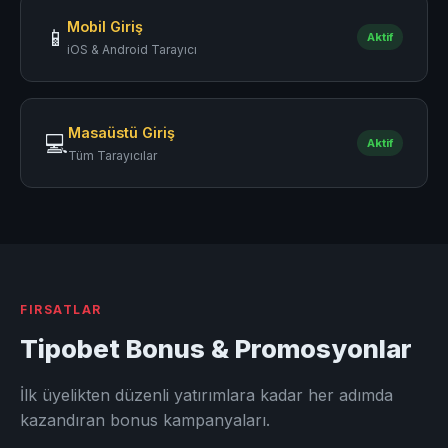
Mobil Giriş
📱
Aktif
iOS & Android Tarayıcı
Masaüstü Giriş
💻
Aktif
Tüm Tarayıcılar
FIRSATLAR
Tipobet Bonus & Promosyonlar
İlk üyelikten düzenli yatırımlara kadar her adımda
kazandıran bonus kampanyaları.