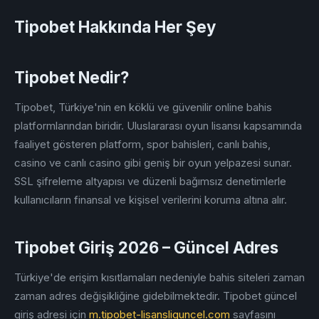
Tipobet Hakkında Her Şey
Tipobet Nedir?
Tipobet, Türkiye'nin en köklü ve güvenilir online bahis
platformlarından biridir. Uluslararası oyun lisansı kapsamında
faaliyet gösteren platform, spor bahisleri, canlı bahis,
casino ve canlı casino gibi geniş bir oyun yelpazesi sunar.
SSL şifreleme altyapısı ve düzenli bağımsız denetimlerle
kullanıcıların finansal ve kişisel verilerini koruma altına alır.
Tipobet Giriş 2026 – Güncel Adres
Türkiye'de erişim kısıtlamaları nedeniyle bahis siteleri zaman
zaman adres değişikliğine gidebilmektedir. Tipobet güncel
giriş adresi için
m.tipobet-lisansliguncel.com
sayfasını