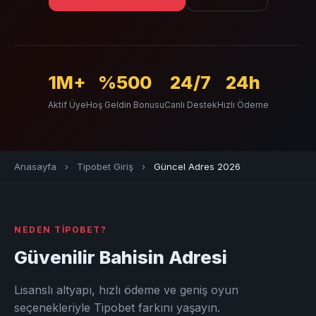
1M+
%500
24/7
24h
Aktif Üye
Hoş Geldin Bonusu
Canlı Destek
Hızlı Ödeme
Anasayfa
›
Tipobet Giriş
›
Güncel Adres 2026
NEDEN TIPOBET?
Güvenilir Bahisin Adresi
Lisanslı altyapı, hızlı ödeme ve geniş oyun
seçenekleriyle Tipobet farkını yaşayın.