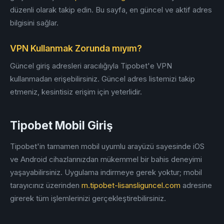
düzenli olarak takip edin. Bu sayfa, en güncel ve aktif adres
bilgisini sağlar.
VPN Kullanmak Zorunda mıyım?
Güncel giriş adresleri aracılığıyla Tipobet'e VPN
kullanmadan erişebilirsiniz. Güncel adres listemizi takip
etmeniz, kesintisiz erişim için yeterlidir.
Tipobet Mobil Giriş
Tipobet'in tamamen mobil uyumlu arayüzü sayesinde iOS
ve Android cihazlarınızdan mükemmel bir bahis deneyimi
yaşayabilirsiniz. Uygulama indirmeye gerek yoktur; mobil
tarayıcınız üzerinden
m.tipobet-lisansliguncel.com
adresine
girerek tüm işlemlerinizi gerçekleştirebilirsiniz.