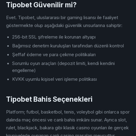
Tipobet Güvenilir mi?
Evet. Tipobet, uluslararası bir gaming lisansı ile faaliyet
göstermekte olup aşağıdaki güvenlik unsurlarına sahiptir:
256-bit SSL şifreleme ile korunan altyapı
Bağımsız denetim kuruluşları tarafından düzenli kontrol
Şeffaf ödeme ve para çekme politikaları
Sorumlu oyun araçları (depozit limiti, kendi kendini
engelleme)
KVKK uyumlu kişisel veri işleme politikası
Tipobet Bahis Seçenekleri
Platform; futbol, basketbol, tenis, voleybol gibi onlarca spor
dalında maç öncesi ve canlı bahis imkânı sunar. Ayrıca slot,
rulet, blackjack, bakara gibi klasik casino oyunları ile gerçek
krupiyelerle oynanan canlı casino masaları mevcuttur.