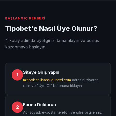
BAŞLANGIÇ REHBERI
Tipobet'e Nasıl Üye Olunur?
4 kolay adımda üyeliğinizi tamamlayın ve bonus
kazanmaya başlayın.
Siteye Giriş Yapın
1
m.tipobet-lisansliguncel.com
adresini ziyaret
edin ve "Üye Ol" butonuna tıklayın.
Formu Doldurun
2
Ad, soyad, e-posta, telefon ve şifre bilgilerinizi