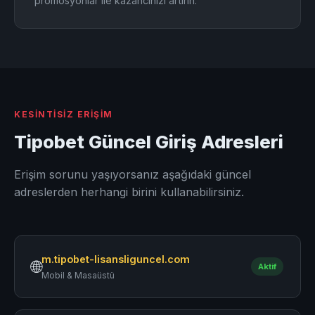
promosyonlar ile kazancınızı artırın.
KESINTISIZ ERIŞIM
Tipobet Güncel Giriş Adresleri
Erişim sorunu yaşıyorsanız aşağıdaki güncel
adreslerden herhangi birini kullanabilirsiniz.
m.tipobet-lisansliguncel.com
🌐
Aktif
Mobil & Masaüstü