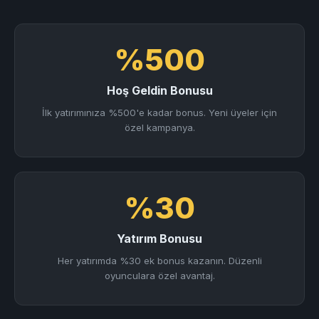
%500
Hoş Geldin Bonusu
İlk yatırımınıza %500'e kadar bonus. Yeni üyeler için
özel kampanya.
%30
Yatırım Bonusu
Her yatırımda %30 ek bonus kazanın. Düzenli
oyunculara özel avantaj.