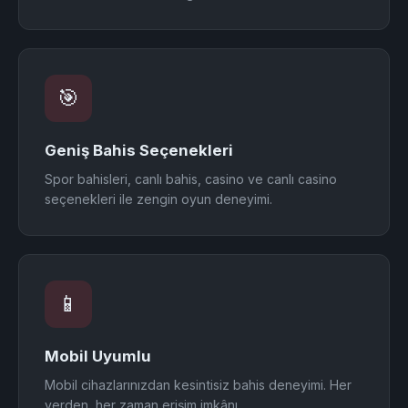
🎯
Geniş Bahis Seçenekleri
Spor bahisleri, canlı bahis, casino ve canlı casino
seçenekleri ile zengin oyun deneyimi.
📱
Mobil Uyumlu
Mobil cihazlarınızdan kesintisiz bahis deneyimi. Her
yerden, her zaman erişim imkânı.