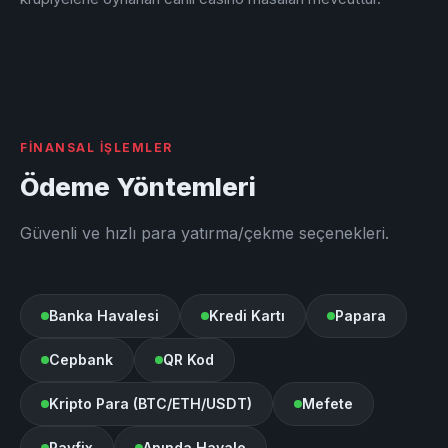
FINANSAL İŞLEMLER
Ödeme Yöntemleri
Güvenli ve hızlı para yatırma/çekme seçenekleri.
Banka Havalesi
Kredi Kartı
Papara
Cepbank
QR Kod
Kripto Para (BTC/ETH/USDT)
Mefete
Payfix
Anında Havale