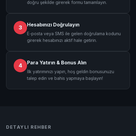
doğru şekilde girerek formu tamamlayın.
Hesabınızı Doğrulayın
3
E-posta veya SMS ile gelen doğrulama kodunu
girerek hesabınızı aktif hale getirin.
Para Yatırın & Bonus Alın
4
İlk yatırımınızı yapın, hoş geldin bonusunuzu
talep edin ve bahis yapmaya başlayın!
DETAYLI REHBER