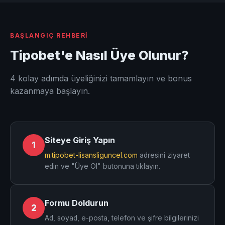
BAŞLANGIÇ REHBERI
Tipobet'e Nasıl Üye Olunur?
4 kolay adımda üyeliğinizi tamamlayın ve bonus
kazanmaya başlayın.
Siteye Giriş Yapın
1
m.tipobet-lisansliguncel.com
adresini ziyaret
edin ve "Üye Ol" butonuna tıklayın.
Formu Doldurun
2
Ad, soyad, e-posta, telefon ve şifre bilgilerinizi