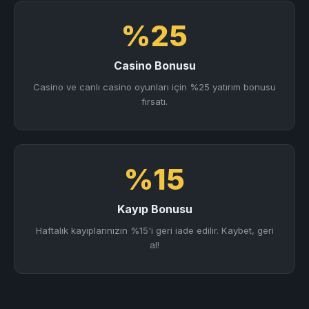
%25
Casino Bonusu
Casino ve canlı casino oyunları için %25 yatırım bonusu
fırsatı.
%15
Kayıp Bonusu
Haftalık kayıplarınızın %15'i geri iade edilir. Kaybet, geri
al!