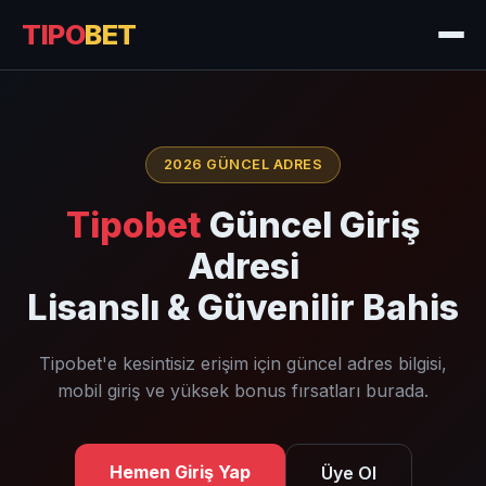
TIPO
BET
2026 GÜNCEL ADRES
Tipobet
Güncel Giriş
Adresi
Lisanslı & Güvenilir Bahis
Tipobet'e kesintisiz erişim için güncel adres bilgisi,
mobil giriş ve yüksek bonus fırsatları burada.
Hemen Giriş Yap
Üye Ol