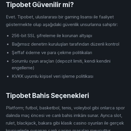
Tipobet Güvenilir mi?
Evet. Tipobet, uluslararası bir gaming lisansı ile faaliyet
göstermekte olup aşağıdaki güvenlik unsurlarına sahiptir:
256-bit SSL şifreleme ile korunan altyapı
Bağımsız denetim kuruluşları tarafından düzenli kontrol
Şeffaf ödeme ve para çekme politikaları
Sorumlu oyun araçları (depozit limiti, kendi kendini
engelleme)
KVKK uyumlu kişisel veri işleme politikası
Tipobet Bahis Seçenekleri
Platform; futbol, basketbol, tenis, voleybol gibi onlarca spor
dalında maç öncesi ve canlı bahis imkânı sunar. Ayrıca slot,
rulet, blackjack, bakara gibi klasik casino oyunları ile gerçek
krupiyelerle oynanan canlı casino masaları mevcuttur.