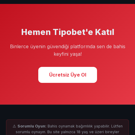
butonuna tıklayın. Formu doldurup e-posta/SMS
doğrulamasını tamamladıktan sonra hesabınız aktif
olur; bu işlem yalnızca birkaç dakika sürer.
Hemen Tipobet'e Katıl
Binlerce üyenin güvendiği platformda sen de bahis
keyfini yaşa!
Ücretsiz Üye Ol
⚠️
Sorumlu Oyun:
Bahis oynamak bağımlılık yapabilir. Lütfen
sorumlu oynayın. Bu site yalnızca 18 yaş ve üzeri bireyler