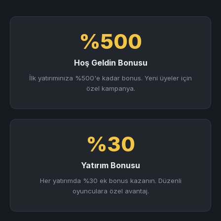
%500
Hoş Geldin Bonusu
İlk yatırımınıza %500'e kadar bonus. Yeni üyeler için
özel kampanya.
%30
Yatırım Bonusu
Her yatırımda %30 ek bonus kazanın. Düzenli
oyunculara özel avantaj.