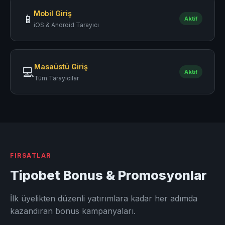
Mobil Giriş
📱
Aktif
iOS & Android Tarayıcı
Masaüstü Giriş
💻
Aktif
Tüm Tarayıcılar
FIRSATLAR
Tipobet Bonus & Promosyonlar
İlk üyelikten düzenli yatırımlara kadar her adımda
kazandıran bonus kampanyaları.