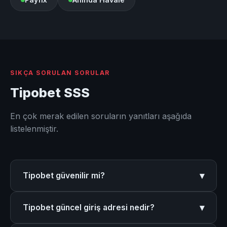
SIKÇA SORULAN SORULAR
Tipobet SSS
En çok merak edilen soruların yanıtları aşağıda
listelenmiştir.
▾
Tipobet güvenilir mi?
Evet, Tipobet uluslararası lisansa sahip güvenilir bir
▾
Tipobet güncel giriş adresi nedir?
bahis platformudur. SSL sertifikası ile korunan
altyapısı ve düzenli denetimlerle kullanıcı güvenliğini