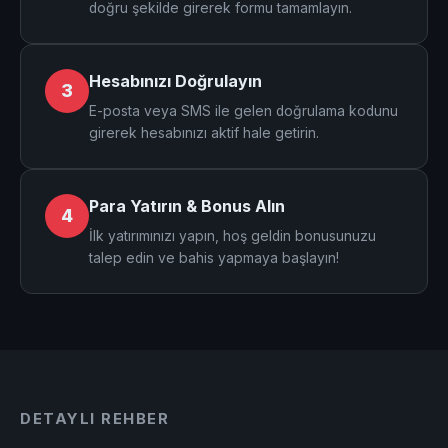
doğru şekilde girerek formu tamamlayın.
Hesabınızı Doğrulayın
3
E-posta veya SMS ile gelen doğrulama kodunu
girerek hesabınızı aktif hale getirin.
Para Yatırın & Bonus Alın
4
İlk yatırımınızı yapın, hoş geldin bonusunuzu
talep edin ve bahis yapmaya başlayın!
DETAYLI REHBER