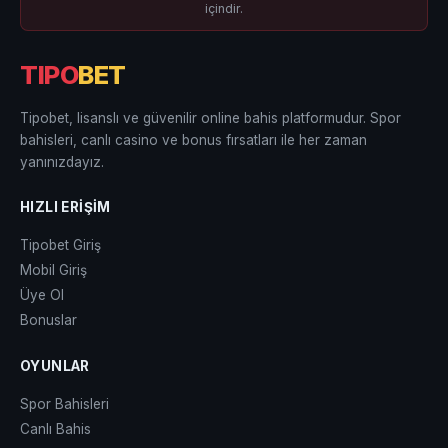
içindir.
TIPO
BET
Tipobet, lisanslı ve güvenilir online bahis platformudur. Spor
bahisleri, canlı casino ve bonus fırsatları ile her zaman
yanınızdayız.
HIZLI ERIŞIM
Tipobet Giriş
Mobil Giriş
Üye Ol
Bonuslar
OYUNLAR
Spor Bahisleri
Canlı Bahis