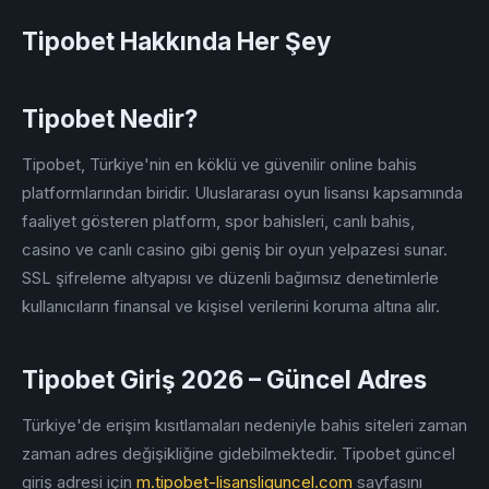
Tipobet Hakkında Her Şey
Tipobet Nedir?
Tipobet, Türkiye'nin en köklü ve güvenilir online bahis
platformlarından biridir. Uluslararası oyun lisansı kapsamında
faaliyet gösteren platform, spor bahisleri, canlı bahis,
casino ve canlı casino gibi geniş bir oyun yelpazesi sunar.
SSL şifreleme altyapısı ve düzenli bağımsız denetimlerle
kullanıcıların finansal ve kişisel verilerini koruma altına alır.
Tipobet Giriş 2026 – Güncel Adres
Türkiye'de erişim kısıtlamaları nedeniyle bahis siteleri zaman
zaman adres değişikliğine gidebilmektedir. Tipobet güncel
giriş adresi için
m.tipobet-lisansliguncel.com
sayfasını