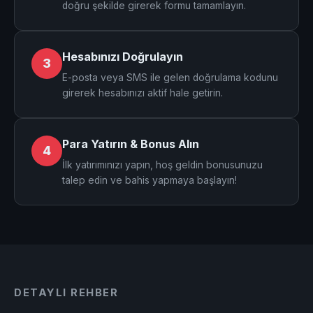
doğru şekilde girerek formu tamamlayın.
Hesabınızı Doğrulayın
3
E-posta veya SMS ile gelen doğrulama kodunu
girerek hesabınızı aktif hale getirin.
Para Yatırın & Bonus Alın
4
İlk yatırımınızı yapın, hoş geldin bonusunuzu
talep edin ve bahis yapmaya başlayın!
DETAYLI REHBER