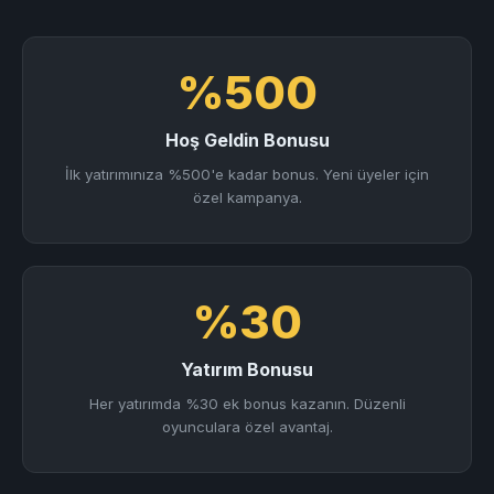
%500
Hoş Geldin Bonusu
İlk yatırımınıza %500'e kadar bonus. Yeni üyeler için
özel kampanya.
%30
Yatırım Bonusu
Her yatırımda %30 ek bonus kazanın. Düzenli
oyunculara özel avantaj.