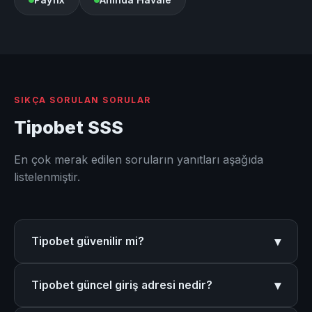
SIKÇA SORULAN SORULAR
Tipobet SSS
En çok merak edilen soruların yanıtları aşağıda
listelenmiştir.
▾
Tipobet güvenilir mi?
Evet, Tipobet uluslararası lisansa sahip güvenilir bir
▾
Tipobet güncel giriş adresi nedir?
bahis platformudur. SSL sertifikası ile korunan
altyapısı ve düzenli denetimlerle kullanıcı güvenliğini