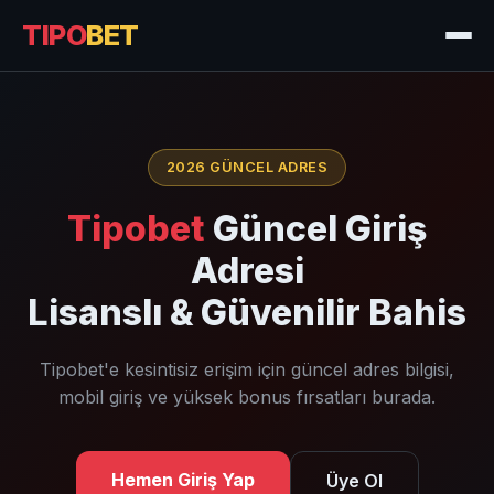
TIPO
BET
2026 GÜNCEL ADRES
Tipobet
Güncel Giriş
Adresi
Lisanslı & Güvenilir Bahis
Tipobet'e kesintisiz erişim için güncel adres bilgisi,
mobil giriş ve yüksek bonus fırsatları burada.
Hemen Giriş Yap
Üye Ol