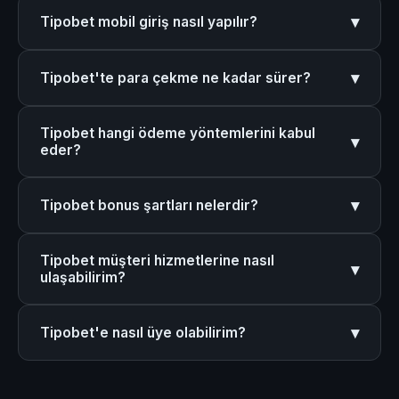
Tipobet'in 2026 güncel giriş adresi m.tipobet-
ön planda tutar. Yıllardır kesintisiz hizmet veren
▾
Tipobet mobil giriş nasıl yapılır?
lisansliguncel.com'dur. Adres değişikliklerinden
platform, şeffaf işlem politikaları ile güven oluşturur.
haberdar olmak için bu sayfayı sık kullanılanlara
Tipobet mobil giriş için https://m.tipobet-
ekleyebilirsiniz.
▾
Tipobet'te para çekme ne kadar sürer?
lisansliguncel.com/ adresini mobil tarayıcınızdan
ziyaret edin. Responsive tasarım sayesinde tüm
Tipobet'te para çekme işlemleri genellikle 24 saat
işlemlerinizi telefonunuzdan kolayca yapabilirsiniz;
Tipobet hangi ödeme yöntemlerini kabul
içinde tamamlanır. Kimlik doğrulaması tamamlanmış
▾
uygulama indirmenize gerek yoktur.
eder?
kullanıcılar için bu süre çok daha kısa olabilmektedir.
Tipobet; banka havalesi, kredi kartı, Papara,
▾
Tipobet bonus şartları nelerdir?
Cepbank, QR kod, Payfix, Mefete ve kripto para
(BTC, ETH, USDT) dahil birçok ödeme yöntemini
Tipobet'te her bonus için farklı çevirme şartları
destekler. Tüm finansal işlemler SSL güvenlik
Tipobet müşteri hizmetlerine nasıl
bulunur. Hoş geldin bonusu, yatırım bonusları ve
▾
sertifikası ile korunur.
ulaşabilirim?
kayıp bonusu gibi kampanyaların şartları platform
üzerinde şeffaf biçimde yayınlanmaktadır. Bonusu
Tipobet müşteri hizmetlerine 7/24 canlı destek, e-
talep etmeden önce ilgili şartları okumanız önerilir.
▾
Tipobet'e nasıl üye olabilirim?
posta veya sosyal medya kanalları aracılığıyla
ulaşabilirsiniz. Türkçe destek ekibi tüm sorularınızı
Tipobet'e üye olmak için https://m.tipobet-
hızlıca yanıtlar.
lisansliguncel.com/ adresini ziyaret ederek "Üye Ol"