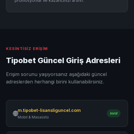
promosyonlar ile kazancınızı artırın.
KESINTISIZ ERIŞIM
Tipobet Güncel Giriş Adresleri
Erişim sorunu yaşıyorsanız aşağıdaki güncel
adreslerden herhangi birini kullanabilirsiniz.
m.tipobet-lisansliguncel.com
🌐
Aktif
Mobil & Masaüstü