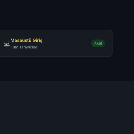
Masaüstü Giriş
💻
Aktif
Tüm Tarayıcılar