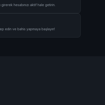
rerek hesabınızı aktif hale getirin.
alep edin ve bahis yapmaya başlayın!