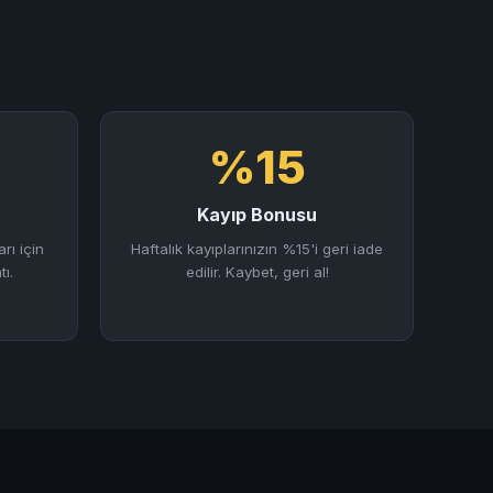
%15
Kayıp Bonusu
rı için
Haftalık kayıplarınızın %15'i geri iade
ı.
edilir. Kaybet, geri al!