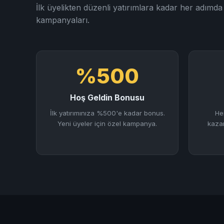
İlk üyelikten düzenli yatırımlara kadar her adım
kampanyaları.
%500
Hoş Geldin Bonusu
İlk yatırımınıza %500'e kadar bonus.
He
Yeni üyeler için özel kampanya.
kazan