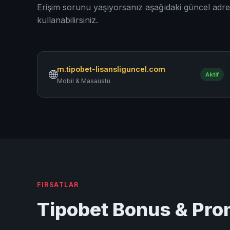
Erişim sorunu yaşıyorsanız aşağıdaki güncel adre
kullanabilirsiniz.
m.tipobet-lisansliguncel.com
🌐
Aktif
Mobil & Masaüstü
FIRSATLAR
Tipobet Bonus & Pr