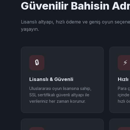
Güvenilir Bahisin Ad
Lisanslı altyapı, hızlı ödeme ve geniş oyun seçene
yaşayın.
🔒
⚡
Lisanslı & Güvenli
Hızl
Uluslararası oyun lisansına sahip,
Para ç
SSL sertifikalı güvenli altyapı ile
içinde
verileriniz her zaman korunur.
hızlı 