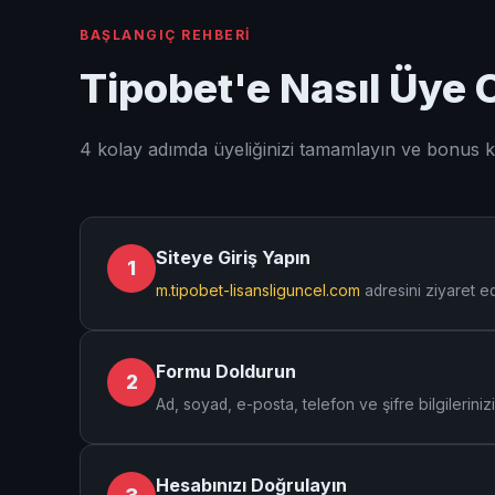
BAŞLANGIÇ REHBERI
Tipobet'e Nasıl Üye 
4 kolay adımda üyeliğinizi tamamlayın ve bonus 
Siteye Giriş Yapın
1
m.tipobet-lisansliguncel.com
adresini ziyaret e
Formu Doldurun
2
Ad, soyad, e-posta, telefon ve şifre bilgilerini
Hesabınızı Doğrulayın