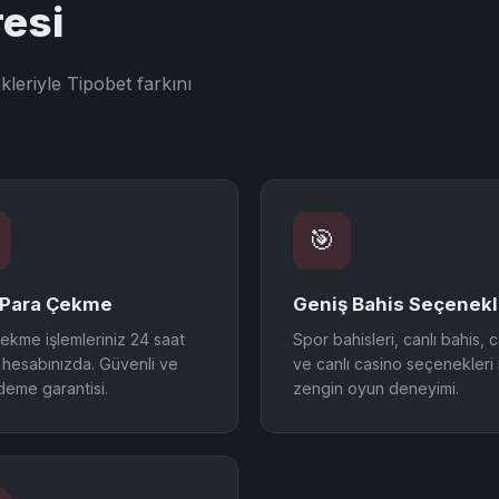
resi
kleriyle Tipobet farkını
🎯
ı Para Çekme
Geniş Bahis Seçenekl
ekme işlemleriniz 24 saat
Spor bahisleri, canlı bahis, 
 hesabınızda. Güvenli ve
ve canlı casino seçenekleri 
ödeme garantisi.
zengin oyun deneyimi.