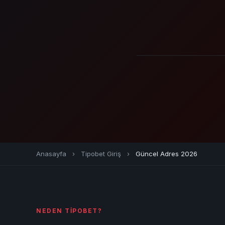
Anasayfa
›
Tipobet Giriş
›
Güncel Adres 2026
NEDEN TIPOBET?