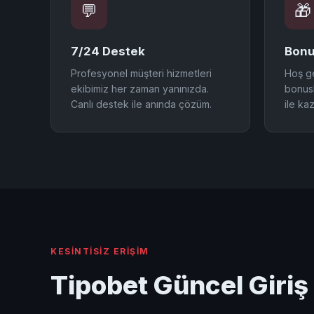
💬
🎁
7/24 Destek
Bonu
Profesyonel müşteri hizmetleri
Hoş ge
ekibimiz her zaman yanınızda.
bonusl
Canlı destek ile anında çözüm.
ile kaz
KESINTISIZ ERIŞIM
Tipobet Güncel Giriş