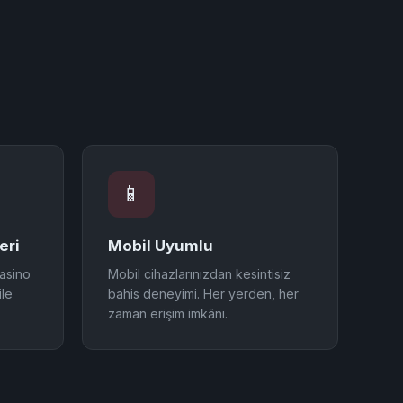
📱
eri
Mobil Uyumlu
casino
Mobil cihazlarınızdan kesintisiz
ile
bahis deneyimi. Her yerden, her
zaman erişim imkânı.