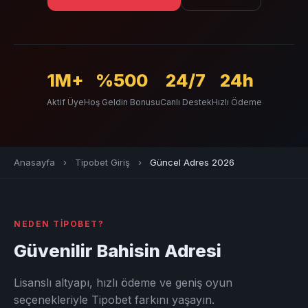
1M+
%500
24/7
24h
Aktif Üye
Hoş Geldin Bonusu
Canlı Destek
Hızlı Ödeme
Anasayfa
›
Tipobet Giriş
›
Güncel Adres 2026
NEDEN TIPOBET?
Güvenilir Bahisin Adresi
Lisanslı altyapı, hızlı ödeme ve geniş oyun
seçenekleriyle Tipobet farkını yaşayın.