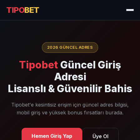
TIPO
BET
2026 GÜNCEL ADRES
Tipobet
Güncel Giriş
Adresi
Lisanslı & Güvenilir Bahis
Tipobet'e kesintisiz erişim için güncel adres bilgisi,
mobil giriş ve yüksek bonus fırsatları burada.
Hemen Giriş Yap
Üye Ol