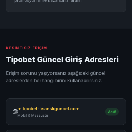
promosyonlar ile kazancınızı artırın.
KESINTISIZ ERIŞIM
Tipobet Güncel Giriş Adresleri
Erişim sorunu yaşıyorsanız aşağıdaki güncel
adreslerden herhangi birini kullanabilirsiniz.
m.tipobet-lisansliguncel.com
🌐
Aktif
Mobil & Masaüstü