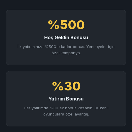
%500
Hoş Geldin Bonusu
İlk yatırımınıza %500'e kadar bonus. Yeni üyeler için
özel kampanya.
%30
Yatırım Bonusu
Her yatırımda %30 ek bonus kazanın. Düzenli
oyunculara özel avantaj.