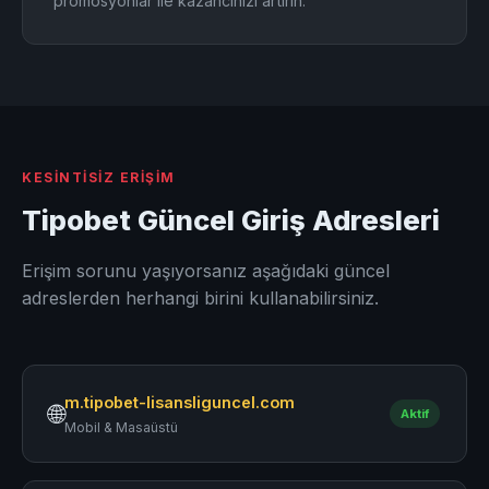
promosyonlar ile kazancınızı artırın.
KESINTISIZ ERIŞIM
Tipobet Güncel Giriş Adresleri
Erişim sorunu yaşıyorsanız aşağıdaki güncel
adreslerden herhangi birini kullanabilirsiniz.
m.tipobet-lisansliguncel.com
🌐
Aktif
Mobil & Masaüstü