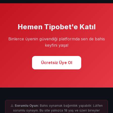
butonuna tıklayın. Formu doldurup e-posta/SMS
doğrulamasını tamamladıktan sonra hesabınız aktif
olur; bu işlem yalnızca birkaç dakika sürer.
Hemen Tipobet'e Katıl
Binlerce üyenin güvendiği platformda sen de bahis
keyfini yaşa!
Ücretsiz Üye Ol
⚠️
Sorumlu Oyun:
Bahis oynamak bağımlılık yapabilir. Lütfen
sorumlu oynayın. Bu site yalnızca 18 yaş ve üzeri bireyler