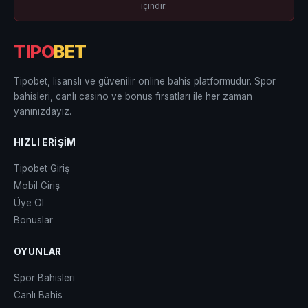
içindir.
TIPO
BET
Tipobet, lisanslı ve güvenilir online bahis platformudur. Spor
bahisleri, canlı casino ve bonus fırsatları ile her zaman
yanınızdayız.
HIZLI ERIŞIM
Tipobet Giriş
Mobil Giriş
Üye Ol
Bonuslar
OYUNLAR
Spor Bahisleri
Canlı Bahis