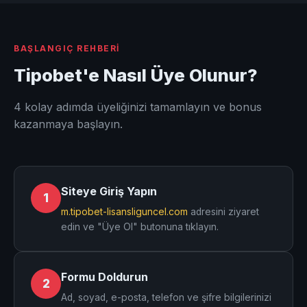
BAŞLANGIÇ REHBERI
Tipobet'e Nasıl Üye Olunur?
4 kolay adımda üyeliğinizi tamamlayın ve bonus
kazanmaya başlayın.
Siteye Giriş Yapın
1
m.tipobet-lisansliguncel.com
adresini ziyaret
edin ve "Üye Ol" butonuna tıklayın.
Formu Doldurun
2
Ad, soyad, e-posta, telefon ve şifre bilgilerinizi