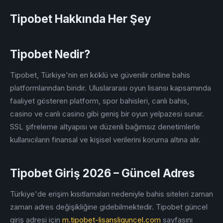
Tipobet Hakkında Her Şey
Tipobet Nedir?
Tipobet, Türkiye'nin en köklü ve güvenilir online bahis
platformlarından biridir. Uluslararası oyun lisansı kapsamında
faaliyet gösteren platform, spor bahisleri, canlı bahis,
casino ve canlı casino gibi geniş bir oyun yelpazesi sunar.
SSL şifreleme altyapısı ve düzenli bağımsız denetimlerle
kullanıcıların finansal ve kişisel verilerini koruma altına alır.
Tipobet Giriş 2026 – Güncel Adres
Türkiye'de erişim kısıtlamaları nedeniyle bahis siteleri zaman
zaman adres değişikliğine gidebilmektedir. Tipobet güncel
giriş adresi için
m.tipobet-lisansliguncel.com
sayfasını