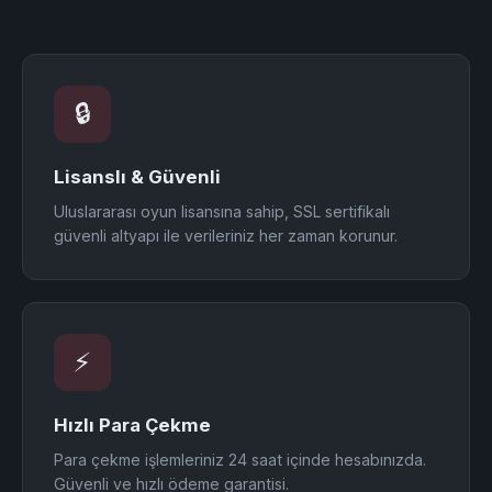
🔒
Lisanslı & Güvenli
Uluslararası oyun lisansına sahip, SSL sertifikalı
güvenli altyapı ile verileriniz her zaman korunur.
⚡
Hızlı Para Çekme
Para çekme işlemleriniz 24 saat içinde hesabınızda.
Güvenli ve hızlı ödeme garantisi.