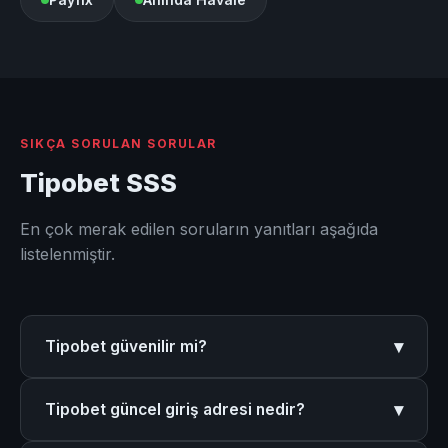
SIKÇA SORULAN SORULAR
Tipobet SSS
En çok merak edilen soruların yanıtları aşağıda
listelenmiştir.
▾
Tipobet güvenilir mi?
Evet, Tipobet uluslararası lisansa sahip güvenilir bir
▾
Tipobet güncel giriş adresi nedir?
bahis platformudur. SSL sertifikası ile korunan
altyapısı ve düzenli denetimlerle kullanıcı güvenliğini