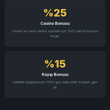
%25
Casino Bonusu
Casino ve canlı casino oyunları için %25 yatırım bonusu
fırsatı.
%15
Kayıp Bonusu
Haftalık kayıplarınızın %15'i geri iade edilir. Kaybet, geri
al!