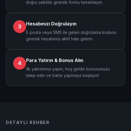
doğru şekilde girerek formu tamamlayın.
Hesabınızı Doğrulayın
3
E-posta veya SMS ile gelen doğrulama kodunu
girerek hesabınızı aktif hale getirin.
Para Yatırın & Bonus Alın
4
İlk yatırımınızı yapın, hoş geldin bonusunuzu
talep edin ve bahis yapmaya başlayın!
DETAYLI REHBER