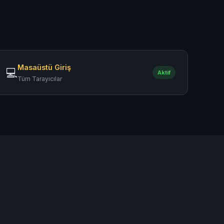
Masaüstü Giriş
💻
Aktif
Tüm Tarayıcılar