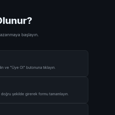
Olunur?
kazanmaya başlayın.
din ve "Üye Ol" butonuna tıklayın.
zi doğru şekilde girerek formu tamamlayın.