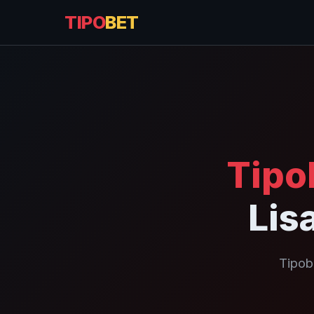
TIPO
BET
Tipo
Lis
Tipobe