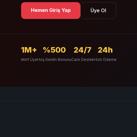
Hemen Giriş Yap
Üye Ol
1M+
%500
24/7
24h
Aktif Üye
Hoş Geldin Bonusu
Canlı Destek
Hızlı Ödeme