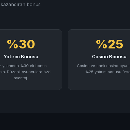
da kazandıran bonus
%30
%25
Yatırım Bonusu
Casino Bonusu
r yatırımda %30 ek bonus
Casino ve canlı casino oyunla
ın. Düzenli oyunculara özel
%25 yatırım bonusu fırsat
avantaj.