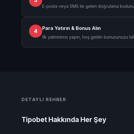
3
E-posta veya SMS ile gelen doğrulama kodunu gi
Para Yatırın & Bonus Alın
4
İlk yatırımınızı yapın, hoş geldin bonusunuzu t
DETAYLI REHBER
Tipobet Hakkında Her Şey