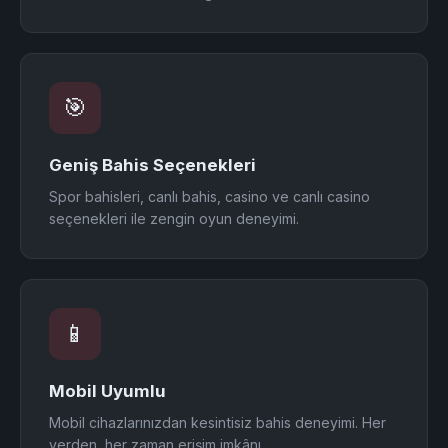
🎯
Geniş Bahis Seçenekleri
Spor bahisleri, canlı bahis, casino ve canlı casino
seçenekleri ile zengin oyun deneyimi.
📱
Mobil Uyumlu
Mobil cihazlarınızdan kesintisiz bahis deneyimi. Her
yerden, her zaman erişim imkânı.