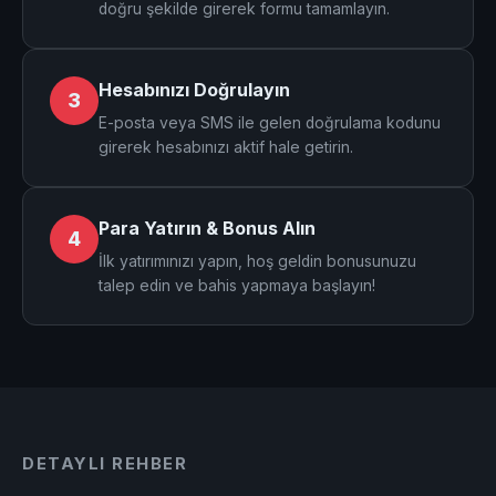
doğru şekilde girerek formu tamamlayın.
Hesabınızı Doğrulayın
3
E-posta veya SMS ile gelen doğrulama kodunu
girerek hesabınızı aktif hale getirin.
Para Yatırın & Bonus Alın
4
İlk yatırımınızı yapın, hoş geldin bonusunuzu
talep edin ve bahis yapmaya başlayın!
DETAYLI REHBER