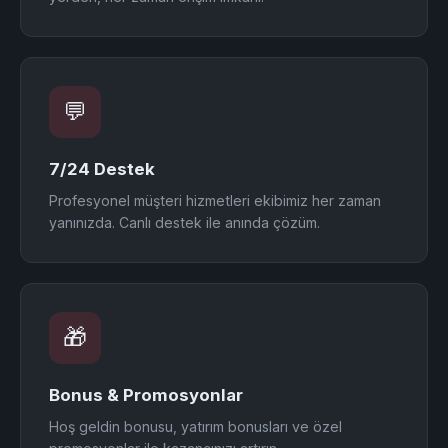
💬
7/24 Destek
Profesyonel müşteri hizmetleri ekibimiz her zaman
yanınızda. Canlı destek ile anında çözüm.
🎁
Bonus & Promosyonlar
Hoş geldin bonusu, yatırım bonusları ve özel