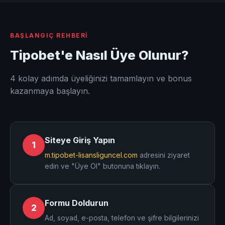
BAŞLANGIÇ REHBERI
Tipobet'e Nasıl Üye Olunur?
4 kolay adımda üyeliğinizi tamamlayın ve bonus
kazanmaya başlayın.
Siteye Giriş Yapın
1
m.tipobet-lisansliguncel.com
adresini ziyaret
edin ve "Üye Ol" butonuna tıklayın.
Formu Doldurun
2
Ad, soyad, e-posta, telefon ve şifre bilgilerinizi