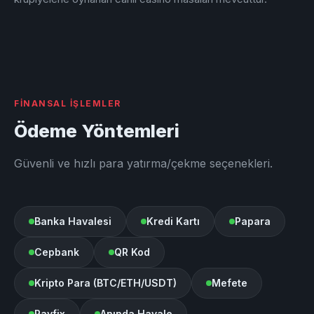
FINANSAL İŞLEMLER
Ödeme Yöntemleri
Güvenli ve hızlı para yatırma/çekme seçenekleri.
Banka Havalesi
Kredi Kartı
Papara
Cepbank
QR Kod
Kripto Para (BTC/ETH/USDT)
Mefete
Payfix
Anında Havale