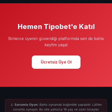
butonuna tıklayın. Formu doldurup e-posta/SMS
doğrulamasını tamamladıktan sonra hesabınız aktif
olur; bu işlem yalnızca birkaç dakika sürer.
Hemen Tipobet'e Katıl
Binlerce üyenin güvendiği platformda sen de bahis
keyfini yaşa!
Ücretsiz Üye Ol
⚠️
Sorumlu Oyun:
Bahis oynamak bağımlılık yapabilir. Lütfen
sorumlu oynayın. Bu site yalnızca 18 yaş ve üzeri bireyler