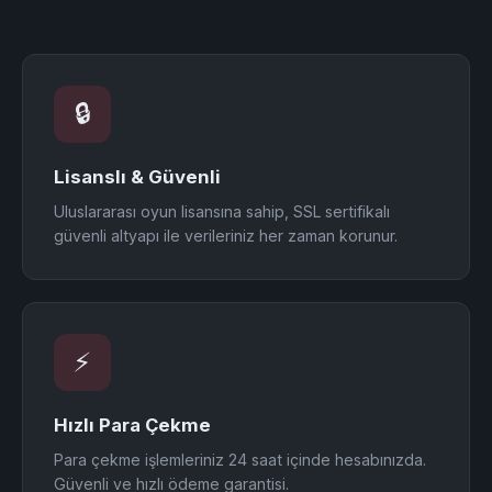
🔒
Lisanslı & Güvenli
Uluslararası oyun lisansına sahip, SSL sertifikalı
güvenli altyapı ile verileriniz her zaman korunur.
⚡
Hızlı Para Çekme
Para çekme işlemleriniz 24 saat içinde hesabınızda.
Güvenli ve hızlı ödeme garantisi.