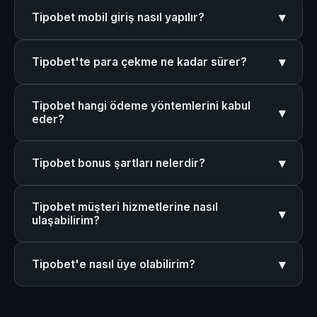
Tipobet'in 2026 güncel giriş adresi m.tipobet-
ön planda tutar. Yıllardır kesintisiz hizmet veren
▾
Tipobet mobil giriş nasıl yapılır?
lisansliguncel.com'dur. Adres değişikliklerinden
platform, şeffaf işlem politikaları ile güven oluşturur.
haberdar olmak için bu sayfayı sık kullanılanlara
Tipobet mobil giriş için https://m.tipobet-
ekleyebilirsiniz.
▾
Tipobet'te para çekme ne kadar sürer?
lisansliguncel.com/ adresini mobil tarayıcınızdan
ziyaret edin. Responsive tasarım sayesinde tüm
Tipobet'te para çekme işlemleri genellikle 24 saat
işlemlerinizi telefonunuzdan kolayca yapabilirsiniz;
Tipobet hangi ödeme yöntemlerini kabul
içinde tamamlanır. Kimlik doğrulaması tamamlanmış
▾
uygulama indirmenize gerek yoktur.
eder?
kullanıcılar için bu süre çok daha kısa olabilmektedir.
Tipobet; banka havalesi, kredi kartı, Papara,
▾
Tipobet bonus şartları nelerdir?
Cepbank, QR kod, Payfix, Mefete ve kripto para
(BTC, ETH, USDT) dahil birçok ödeme yöntemini
Tipobet'te her bonus için farklı çevirme şartları
destekler. Tüm finansal işlemler SSL güvenlik
Tipobet müşteri hizmetlerine nasıl
bulunur. Hoş geldin bonusu, yatırım bonusları ve
▾
sertifikası ile korunur.
ulaşabilirim?
kayıp bonusu gibi kampanyaların şartları platform
üzerinde şeffaf biçimde yayınlanmaktadır. Bonusu
Tipobet müşteri hizmetlerine 7/24 canlı destek, e-
talep etmeden önce ilgili şartları okumanız önerilir.
▾
Tipobet'e nasıl üye olabilirim?
posta veya sosyal medya kanalları aracılığıyla
ulaşabilirsiniz. Türkçe destek ekibi tüm sorularınızı
Tipobet'e üye olmak için https://m.tipobet-
hızlıca yanıtlar.
lisansliguncel.com/ adresini ziyaret ederek "Üye Ol"