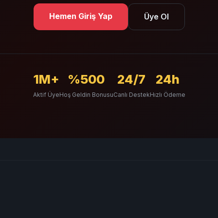
Hemen Giriş Yap
Üye Ol
1M+
%500
24/7
24h
Aktif Üye
Hoş Geldin Bonusu
Canlı Destek
Hızlı Ödeme