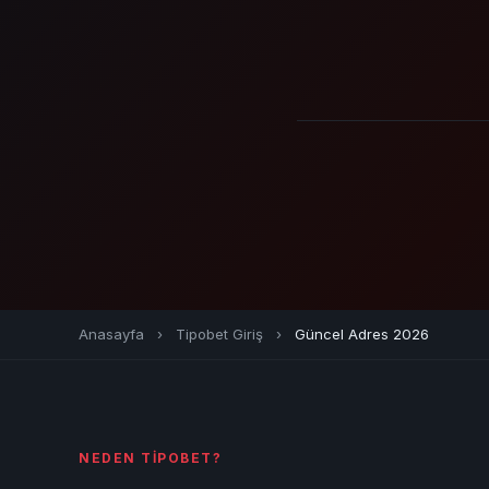
Anasayfa
›
Tipobet Giriş
›
Güncel Adres 2026
NEDEN TIPOBET?