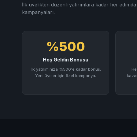
İlk üyelikten düzenli yatırımlara kadar her adım
kampanyaları.
%500
Hoş Geldin Bonusu
İlk yatırımınıza %500'e kadar bonus.
He
Yeni üyeler için özel kampanya.
kazan