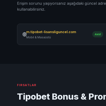
Erişim sorunu yaşıyorsanız aşağıdaki güncel adre
kullanabilirsiniz.
m.tipobet-lisansliguncel.com
🌐
Aktif
Mobil & Masaüstü
FIRSATLAR
Tipobet Bonus & Pr