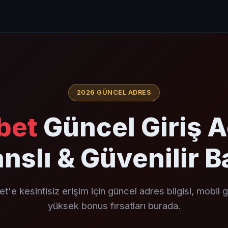
2026 GÜNCEL ADRES
bet
Güncel Giriş A
anslı & Güvenilir B
t'e kesintisiz erişim için güncel adres bilgisi, mobil g
yüksek bonus fırsatları burada.