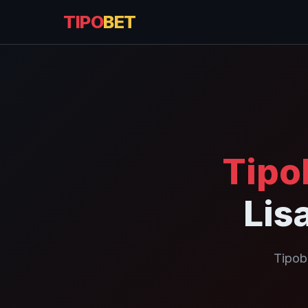
TIPO
BET
Tipo
Lis
Tipobe