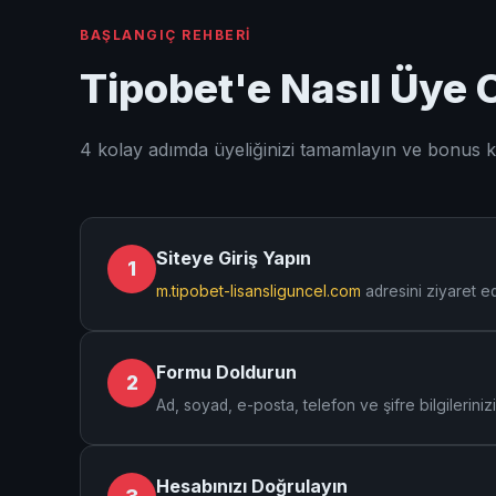
BAŞLANGIÇ REHBERI
Tipobet'e Nasıl Üye 
4 kolay adımda üyeliğinizi tamamlayın ve bonus 
Siteye Giriş Yapın
1
m.tipobet-lisansliguncel.com
adresini ziyaret e
Formu Doldurun
2
Ad, soyad, e-posta, telefon ve şifre bilgilerini
Hesabınızı Doğrulayın