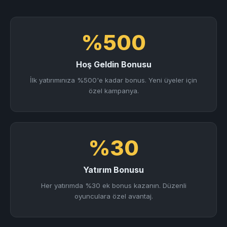
%500
Hoş Geldin Bonusu
İlk yatırımınıza %500'e kadar bonus. Yeni üyeler için
özel kampanya.
%30
Yatırım Bonusu
Her yatırımda %30 ek bonus kazanın. Düzenli
oyunculara özel avantaj.