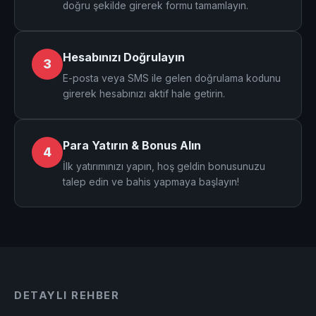
doğru şekilde girerek formu tamamlayın.
Hesabınızı Doğrulayın
3
E-posta veya SMS ile gelen doğrulama kodunu
girerek hesabınızı aktif hale getirin.
Para Yatırın & Bonus Alın
4
İlk yatırımınızı yapın, hoş geldin bonusunuzu
talep edin ve bahis yapmaya başlayın!
DETAYLI REHBER