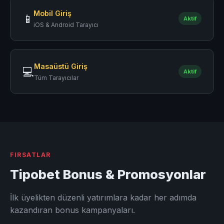
Mobil Giriş
📱
Aktif
iOS & Android Tarayıcı
Masaüstü Giriş
💻
Aktif
Tüm Tarayıcılar
FIRSATLAR
Tipobet Bonus & Promosyonlar
İlk üyelikten düzenli yatırımlara kadar her adımda
kazandıran bonus kampanyaları.