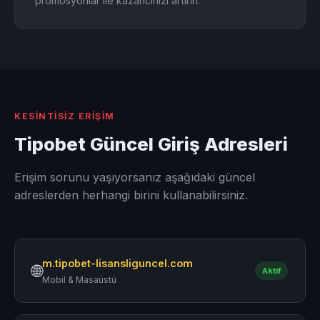
promosyonlar ile kazancınızı artırın.
KESINTISIZ ERIŞIM
Tipobet Güncel Giriş Adresleri
Erişim sorunu yaşıyorsanız aşağıdaki güncel
adreslerden herhangi birini kullanabilirsiniz.
m.tipobet-lisansliguncel.com
🌐
Aktif
Mobil & Masaüstü