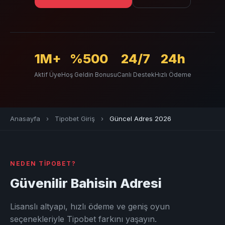
1M+
%500
24/7
24h
Aktif Üye
Hoş Geldin Bonusu
Canlı Destek
Hızlı Ödeme
Anasayfa
›
Tipobet Giriş
›
Güncel Adres 2026
NEDEN TIPOBET?
Güvenilir Bahisin Adresi
Lisanslı altyapı, hızlı ödeme ve geniş oyun
seçenekleriyle Tipobet farkını yaşayın.