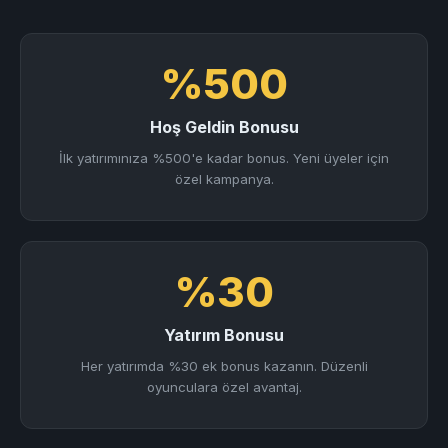
%500
Hoş Geldin Bonusu
İlk yatırımınıza %500'e kadar bonus. Yeni üyeler için
özel kampanya.
%30
Yatırım Bonusu
Her yatırımda %30 ek bonus kazanın. Düzenli
oyunculara özel avantaj.