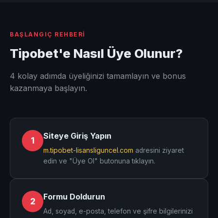
BAŞLANGIÇ REHBERI
Tipobet'e Nasıl Üye Olunur?
4 kolay adımda üyeliğinizi tamamlayın ve bonus
kazanmaya başlayın.
Siteye Giriş Yapın
1
m.tipobet-lisansliguncel.com
adresini ziyaret
edin ve "Üye Ol" butonuna tıklayın.
Formu Doldurun
2
Ad, soyad, e-posta, telefon ve şifre bilgilerinizi