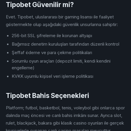
Tipobet Güvenilir mi?
Evet. Tipobet, uluslararası bir gaming lisansı ile faaliyet
göstermekte olup aşağıdaki güvenlik unsurlarına sahiptir:
256-bit SSL şifreleme ile korunan altyapı
Bağımsız denetim kuruluşları tarafından düzenli kontrol
Şeffaf ödeme ve para çekme politikaları
Sorumlu oyun araçları (depozit limiti, kendi kendini
engelleme)
KVKK uyumlu kişisel veri işleme politikası
Tipobet Bahis Seçenekleri
Platform; futbol, basketbol, tenis, voleybol gibi onlarca spor
dalında maç öncesi ve canlı bahis imkânı sunar. Ayrıca slot,
rulet, blackjack, bakara gibi klasik casino oyunları ile gerçek
krupiyelerle oynanan canlı casino masaları mevcuttur.