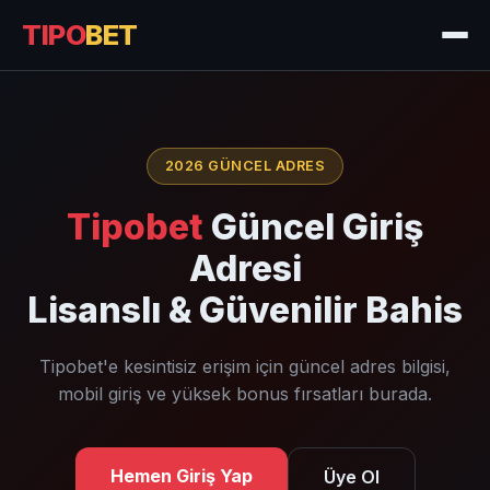
TIPO
BET
2026 GÜNCEL ADRES
Tipobet
Güncel Giriş
Adresi
Lisanslı & Güvenilir Bahis
Tipobet'e kesintisiz erişim için güncel adres bilgisi,
mobil giriş ve yüksek bonus fırsatları burada.
Hemen Giriş Yap
Üye Ol