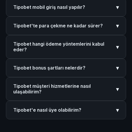
Tipobet'in 2026 güncel giriş adresi m.tipobet-
ön planda tutar. Yıllardır kesintisiz hizmet veren
▾
Tipobet mobil giriş nasıl yapılır?
lisansliguncel.com'dur. Adres değişikliklerinden
platform, şeffaf işlem politikaları ile güven oluşturur.
haberdar olmak için bu sayfayı sık kullanılanlara
Tipobet mobil giriş için https://m.tipobet-
ekleyebilirsiniz.
▾
Tipobet'te para çekme ne kadar sürer?
lisansliguncel.com/ adresini mobil tarayıcınızdan
ziyaret edin. Responsive tasarım sayesinde tüm
Tipobet'te para çekme işlemleri genellikle 24 saat
işlemlerinizi telefonunuzdan kolayca yapabilirsiniz;
Tipobet hangi ödeme yöntemlerini kabul
içinde tamamlanır. Kimlik doğrulaması tamamlanmış
▾
uygulama indirmenize gerek yoktur.
eder?
kullanıcılar için bu süre çok daha kısa olabilmektedir.
Tipobet; banka havalesi, kredi kartı, Papara,
▾
Tipobet bonus şartları nelerdir?
Cepbank, QR kod, Payfix, Mefete ve kripto para
(BTC, ETH, USDT) dahil birçok ödeme yöntemini
Tipobet'te her bonus için farklı çevirme şartları
destekler. Tüm finansal işlemler SSL güvenlik
Tipobet müşteri hizmetlerine nasıl
bulunur. Hoş geldin bonusu, yatırım bonusları ve
▾
sertifikası ile korunur.
ulaşabilirim?
kayıp bonusu gibi kampanyaların şartları platform
üzerinde şeffaf biçimde yayınlanmaktadır. Bonusu
Tipobet müşteri hizmetlerine 7/24 canlı destek, e-
talep etmeden önce ilgili şartları okumanız önerilir.
▾
Tipobet'e nasıl üye olabilirim?
posta veya sosyal medya kanalları aracılığıyla
ulaşabilirsiniz. Türkçe destek ekibi tüm sorularınızı
Tipobet'e üye olmak için https://m.tipobet-
hızlıca yanıtlar.
lisansliguncel.com/ adresini ziyaret ederek "Üye Ol"