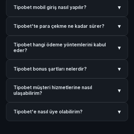
Tipobet'in 2026 güncel giriş adresi m.tipobet-
ön planda tutar. Yıllardır kesintisiz hizmet veren
▾
Tipobet mobil giriş nasıl yapılır?
lisansliguncel.com'dur. Adres değişikliklerinden
platform, şeffaf işlem politikaları ile güven oluşturur.
haberdar olmak için bu sayfayı sık kullanılanlara
Tipobet mobil giriş için https://m.tipobet-
ekleyebilirsiniz.
▾
Tipobet'te para çekme ne kadar sürer?
lisansliguncel.com/ adresini mobil tarayıcınızdan
ziyaret edin. Responsive tasarım sayesinde tüm
Tipobet'te para çekme işlemleri genellikle 24 saat
işlemlerinizi telefonunuzdan kolayca yapabilirsiniz;
Tipobet hangi ödeme yöntemlerini kabul
içinde tamamlanır. Kimlik doğrulaması tamamlanmış
▾
uygulama indirmenize gerek yoktur.
eder?
kullanıcılar için bu süre çok daha kısa olabilmektedir.
Tipobet; banka havalesi, kredi kartı, Papara,
▾
Tipobet bonus şartları nelerdir?
Cepbank, QR kod, Payfix, Mefete ve kripto para
(BTC, ETH, USDT) dahil birçok ödeme yöntemini
Tipobet'te her bonus için farklı çevirme şartları
destekler. Tüm finansal işlemler SSL güvenlik
Tipobet müşteri hizmetlerine nasıl
bulunur. Hoş geldin bonusu, yatırım bonusları ve
▾
sertifikası ile korunur.
ulaşabilirim?
kayıp bonusu gibi kampanyaların şartları platform
üzerinde şeffaf biçimde yayınlanmaktadır. Bonusu
Tipobet müşteri hizmetlerine 7/24 canlı destek, e-
talep etmeden önce ilgili şartları okumanız önerilir.
▾
Tipobet'e nasıl üye olabilirim?
posta veya sosyal medya kanalları aracılığıyla
ulaşabilirsiniz. Türkçe destek ekibi tüm sorularınızı
Tipobet'e üye olmak için https://m.tipobet-
hızlıca yanıtlar.
lisansliguncel.com/ adresini ziyaret ederek "Üye Ol"