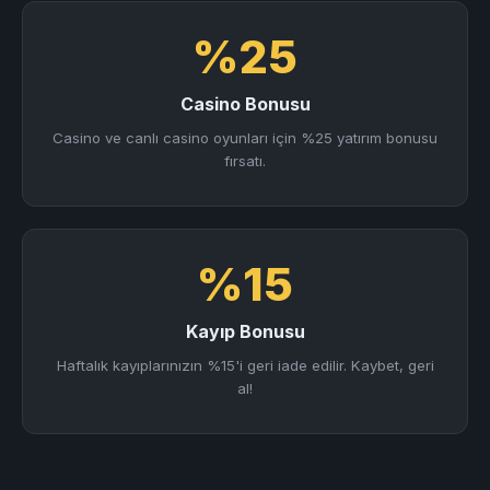
%25
Casino Bonusu
Casino ve canlı casino oyunları için %25 yatırım bonusu
fırsatı.
%15
Kayıp Bonusu
Haftalık kayıplarınızın %15'i geri iade edilir. Kaybet, geri
al!