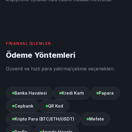
FINANSAL İŞLEMLER
Ödeme Yöntemleri
Güvenli ve hızlı para yatırma/çekme seçenekleri.
Banka Havalesi
Kredi Kartı
Papara
Cepbank
QR Kod
Kripto Para (BTC/ETH/USDT)
Mefete
Payfix
Anında Havale