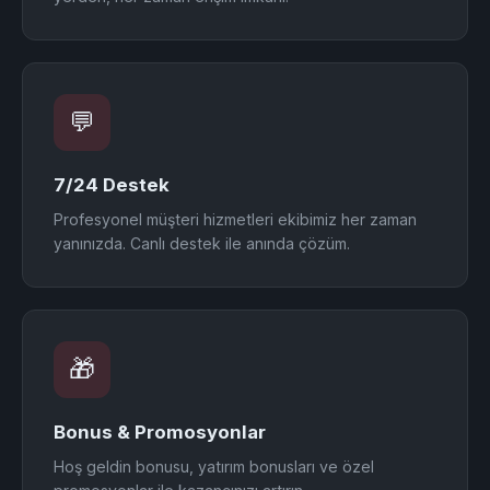
💬
7/24 Destek
Profesyonel müşteri hizmetleri ekibimiz her zaman
yanınızda. Canlı destek ile anında çözüm.
🎁
Bonus & Promosyonlar
Hoş geldin bonusu, yatırım bonusları ve özel