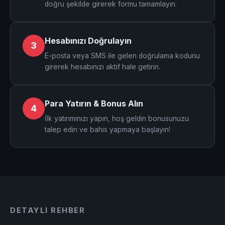
doğru şekilde girerek formu tamamlayın.
Hesabınızı Doğrulayın
3
E-posta veya SMS ile gelen doğrulama kodunu
girerek hesabınızı aktif hale getirin.
Para Yatırın & Bonus Alın
4
İlk yatırımınızı yapın, hoş geldin bonusunuzu
talep edin ve bahis yapmaya başlayın!
DETAYLI REHBER