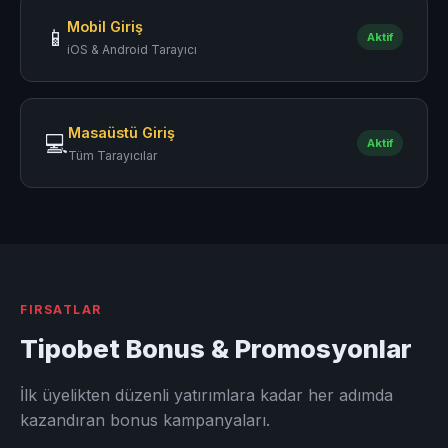
Mobil Giriş
📱
Aktif
iOS & Android Tarayıcı
Masaüstü Giriş
💻
Aktif
Tüm Tarayıcılar
FIRSATLAR
Tipobet Bonus & Promosyonlar
İlk üyelikten düzenli yatırımlara kadar her adımda
kazandıran bonus kampanyaları.