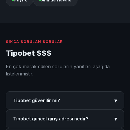
SIKÇA SORULAN SORULAR
Tipobet SSS
En çok merak edilen soruların yanıtları aşağıda
listelenmiştir.
▾
Tipobet güvenilir mi?
Evet, Tipobet uluslararası lisansa sahip güvenilir bir
▾
Tipobet güncel giriş adresi nedir?
bahis platformudur. SSL sertifikası ile korunan
altyapısı ve düzenli denetimlerle kullanıcı güvenliğini