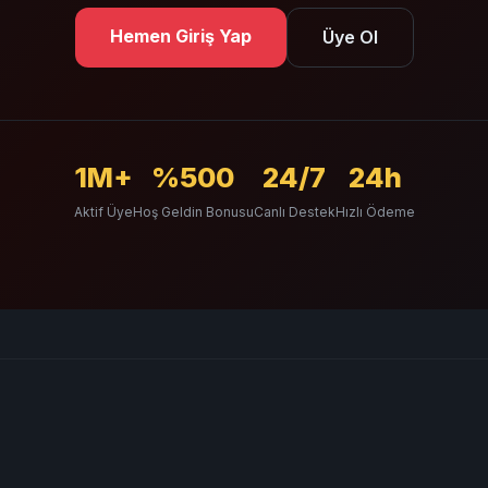
Hemen Giriş Yap
Üye Ol
1M+
%500
24/7
24h
Aktif Üye
Hoş Geldin Bonusu
Canlı Destek
Hızlı Ödeme