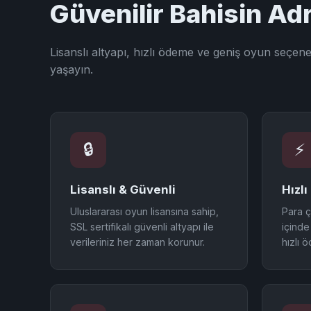
Güvenilir Bahisin Ad
Lisanslı altyapı, hızlı ödeme ve geniş oyun seçene
yaşayın.
🔒
⚡
Lisanslı & Güvenli
Hızl
Uluslararası oyun lisansına sahip,
Para ç
SSL sertifikalı güvenli altyapı ile
içinde
verileriniz her zaman korunur.
hızlı 