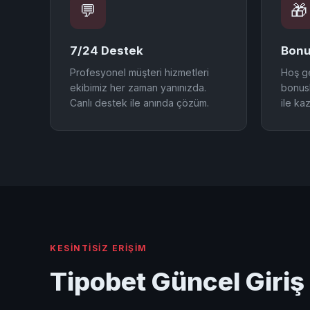
💬
🎁
7/24 Destek
Bonu
Profesyonel müşteri hizmetleri
Hoş ge
ekibimiz her zaman yanınızda.
bonusl
Canlı destek ile anında çözüm.
ile kaz
KESINTISIZ ERIŞIM
Tipobet Güncel Giriş