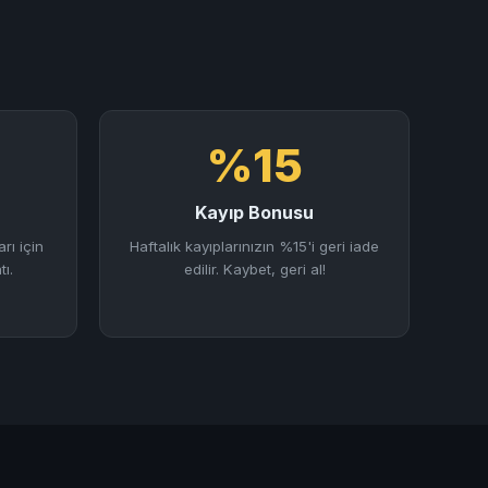
%15
Kayıp Bonusu
rı için
Haftalık kayıplarınızın %15'i geri iade
ı.
edilir. Kaybet, geri al!