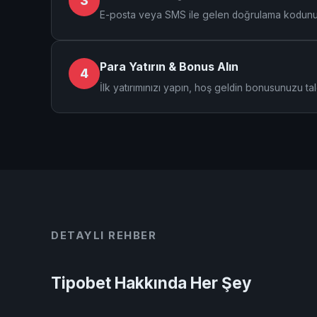
3
E-posta veya SMS ile gelen doğrulama kodunu gi
Para Yatırın & Bonus Alın
4
İlk yatırımınızı yapın, hoş geldin bonusunuzu t
DETAYLI REHBER
Tipobet Hakkında Her Şey