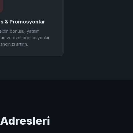
s & Promosyonlar
ldin bonusu, yatırım
arı ve özel promosyonlar
ancınızı artırın.
 Adresleri