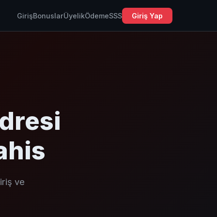
Giriş
Bonuslar
Üyelik
Ödeme
SSS
Giriş Yap
dresi
ahis
iriş ve