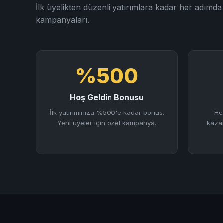
İlk üyelikten düzenli yatırımlara kadar her adım
kampanyaları.
%500
Hoş Geldin Bonusu
İlk yatırımınıza %500'e kadar bonus.
He
Yeni üyeler için özel kampanya.
kazan