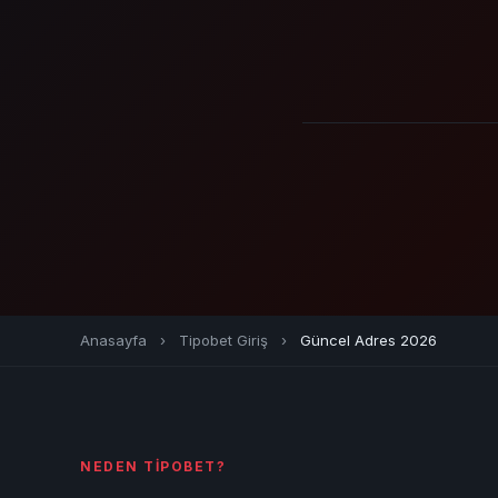
Anasayfa
›
Tipobet Giriş
›
Güncel Adres 2026
NEDEN TIPOBET?