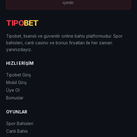
içindir.
TIPO
BET
Tipobet, lisanslı ve güvenilir online bahis platformudur. Spor
bahisleri, canlı casino ve bonus fırsatları ile her zaman
yanınızdayız.
HIZLI ERIŞIM
Tipobet Giriş
Mobil Giriş
Üye Ol
Bonuslar
OYUNLAR
Spor Bahisleri
Canlı Bahis