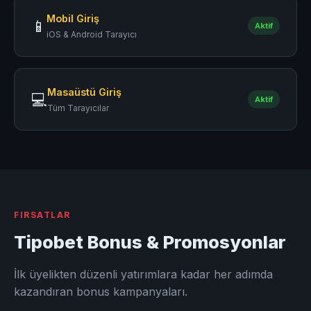
Mobil Giriş
📱
Aktif
iOS & Android Tarayıcı
Masaüstü Giriş
💻
Aktif
Tüm Tarayıcılar
FIRSATLAR
Tipobet Bonus & Promosyonlar
İlk üyelikten düzenli yatırımlara kadar her adımda
kazandıran bonus kampanyaları.