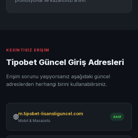
promosyonlar ile kazancınızı artırın.
KESINTISIZ ERIŞIM
Tipobet Güncel Giriş Adresleri
Erişim sorunu yaşıyorsanız aşağıdaki güncel
adreslerden herhangi birini kullanabilirsiniz.
m.tipobet-lisansliguncel.com
🌐
Aktif
Mobil & Masaüstü