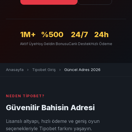
1M+
%500
24/7
24h
Aktif Üye
Hoş Geldin Bonusu
Canlı Destek
Hızlı Ödeme
Anasayfa
›
Tipobet Giriş
›
Güncel Adres 2026
NEDEN TIPOBET?
Güvenilir Bahisin Adresi
Lisanslı altyapı, hızlı ödeme ve geniş oyun
seçenekleriyle Tipobet farkını yaşayın.