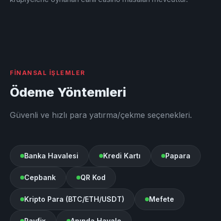
FINANSAL İŞLEMLER
Ödeme Yöntemleri
Güvenli ve hızlı para yatırma/çekme seçenekleri.
Banka Havalesi
Kredi Kartı
Papara
Cepbank
QR Kod
Kripto Para (BTC/ETH/USDT)
Mefete
Payfix
Anında Havale