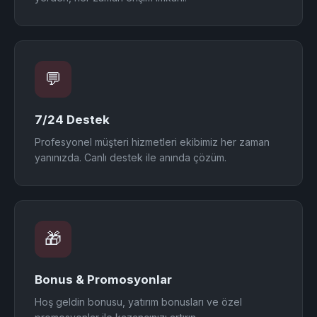
💬
7/24 Destek
Profesyonel müşteri hizmetleri ekibimiz her zaman
yanınızda. Canlı destek ile anında çözüm.
🎁
Bonus & Promosyonlar
Hoş geldin bonusu, yatırım bonusları ve özel