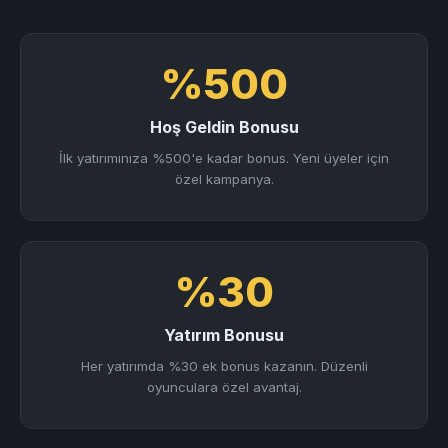
%500
Hoş Geldin Bonusu
İlk yatırımınıza %500'e kadar bonus. Yeni üyeler için
özel kampanya.
%30
Yatırım Bonusu
Her yatırımda %30 ek bonus kazanın. Düzenli
oyunculara özel avantaj.