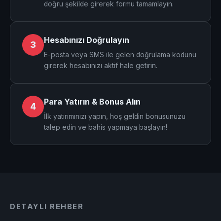
doğru şekilde girerek formu tamamlayın.
Hesabınızı Doğrulayın
3
E-posta veya SMS ile gelen doğrulama kodunu
girerek hesabınızı aktif hale getirin.
Para Yatırın & Bonus Alın
4
İlk yatırımınızı yapın, hoş geldin bonusunuzu
talep edin ve bahis yapmaya başlayın!
DETAYLI REHBER