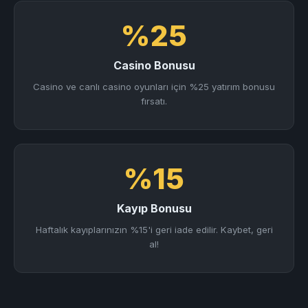
%25
Casino Bonusu
Casino ve canlı casino oyunları için %25 yatırım bonusu
fırsatı.
%15
Kayıp Bonusu
Haftalık kayıplarınızın %15'i geri iade edilir. Kaybet, geri
al!