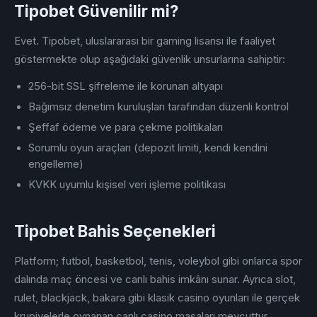
Tipobet Güvenilir mi?
Evet. Tipobet, uluslararası bir gaming lisansı ile faaliyet
göstermekte olup aşağıdaki güvenlik unsurlarına sahiptir:
256-bit SSL şifreleme ile korunan altyapı
Bağımsız denetim kuruluşları tarafından düzenli kontrol
Şeffaf ödeme ve para çekme politikaları
Sorumlu oyun araçları (depozit limiti, kendi kendini
engelleme)
KVKK uyumlu kişisel veri işleme politikası
Tipobet Bahis Seçenekleri
Platform; futbol, basketbol, tenis, voleybol gibi onlarca spor
dalında maç öncesi ve canlı bahis imkânı sunar. Ayrıca slot,
rulet, blackjack, bakara gibi klasik casino oyunları ile gerçek
krupiyelerle oynanan canlı casino masaları mevcuttur.