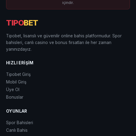
içindir.
TIPO
BET
Tipobet, lisanslı ve güvenilir online bahis platformudur. Spor
bahisleri, canlı casino ve bonus fırsatları ile her zaman
yanınızdayız.
HIZLI ERIŞIM
Tipobet Giriş
Mobil Giriş
Üye Ol
Bonuslar
OYUNLAR
Spor Bahisleri
Canlı Bahis