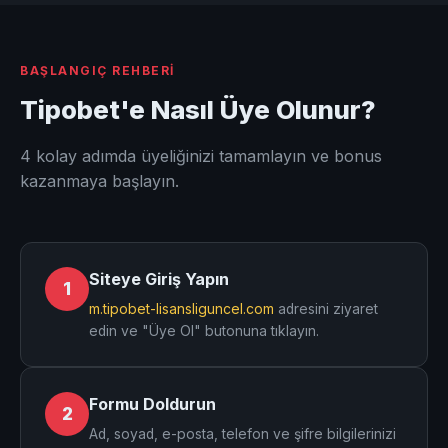
BAŞLANGIÇ REHBERI
Tipobet'e Nasıl Üye Olunur?
4 kolay adımda üyeliğinizi tamamlayın ve bonus
kazanmaya başlayın.
Siteye Giriş Yapın
1
m.tipobet-lisansliguncel.com
adresini ziyaret
edin ve "Üye Ol" butonuna tıklayın.
Formu Doldurun
2
Ad, soyad, e-posta, telefon ve şifre bilgilerinizi