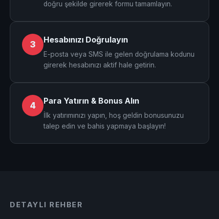
doğru şekilde girerek formu tamamlayın.
Hesabınızı Doğrulayın
3
E-posta veya SMS ile gelen doğrulama kodunu
girerek hesabınızı aktif hale getirin.
Para Yatırın & Bonus Alın
4
İlk yatırımınızı yapın, hoş geldin bonusunuzu
talep edin ve bahis yapmaya başlayın!
DETAYLI REHBER