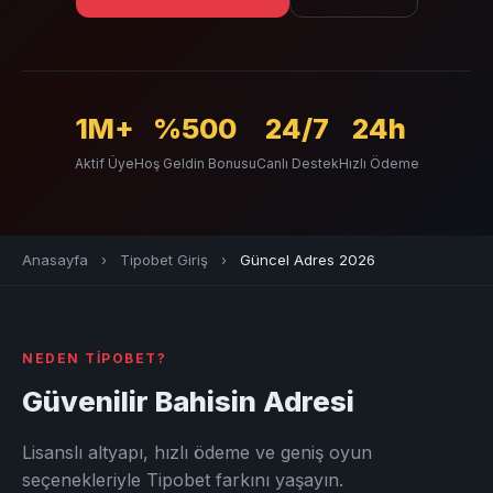
1M+
%500
24/7
24h
Aktif Üye
Hoş Geldin Bonusu
Canlı Destek
Hızlı Ödeme
Anasayfa
›
Tipobet Giriş
›
Güncel Adres 2026
NEDEN TIPOBET?
Güvenilir Bahisin Adresi
Lisanslı altyapı, hızlı ödeme ve geniş oyun
seçenekleriyle Tipobet farkını yaşayın.