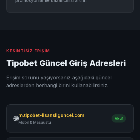
promosyonlar ile kazancınızı artırın.
KESINTISIZ ERIŞIM
Tipobet Güncel Giriş Adresleri
Erişim sorunu yaşıyorsanız aşağıdaki güncel
adreslerden herhangi birini kullanabilirsiniz.
m.tipobet-lisansliguncel.com
🌐
Aktif
Mobil & Masaüstü