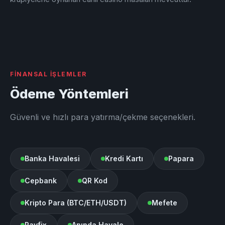
FINANSAL İŞLEMLER
Ödeme Yöntemleri
Güvenli ve hızlı para yatırma/çekme seçenekleri.
Banka Havalesi
Kredi Kartı
Papara
Cepbank
QR Kod
Kripto Para (BTC/ETH/USDT)
Mefete
Payfix
Anında Havale