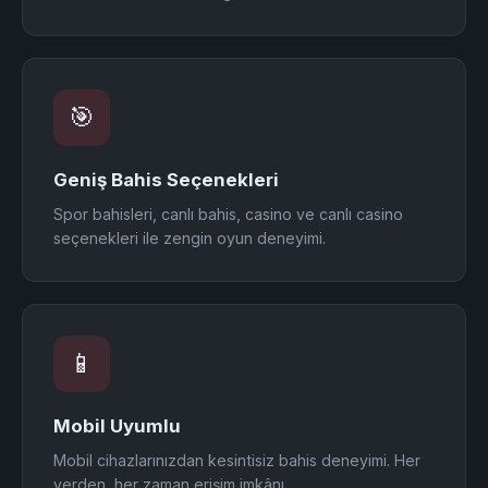
🎯
Geniş Bahis Seçenekleri
Spor bahisleri, canlı bahis, casino ve canlı casino
seçenekleri ile zengin oyun deneyimi.
📱
Mobil Uyumlu
Mobil cihazlarınızdan kesintisiz bahis deneyimi. Her
yerden, her zaman erişim imkânı.