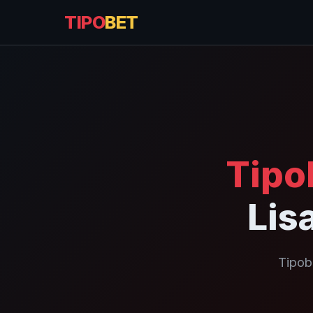
TIPO
BET
Tipo
Lis
Tipobe