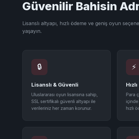
Güvenilir Bahisin Ad
Lisanslı altyapı, hızlı ödeme ve geniş oyun seçene
yaşayın.
🔒
⚡
Lisanslı & Güvenli
Hızl
Uluslararası oyun lisansına sahip,
Para ç
SSL sertifikalı güvenli altyapı ile
içinde
verileriniz her zaman korunur.
hızlı 