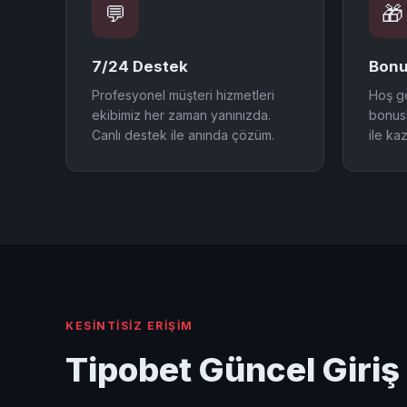
💬
🎁
7/24 Destek
Bonu
Profesyonel müşteri hizmetleri
Hoş ge
ekibimiz her zaman yanınızda.
bonusl
Canlı destek ile anında çözüm.
ile kaz
KESINTISIZ ERIŞIM
Tipobet Güncel Giriş