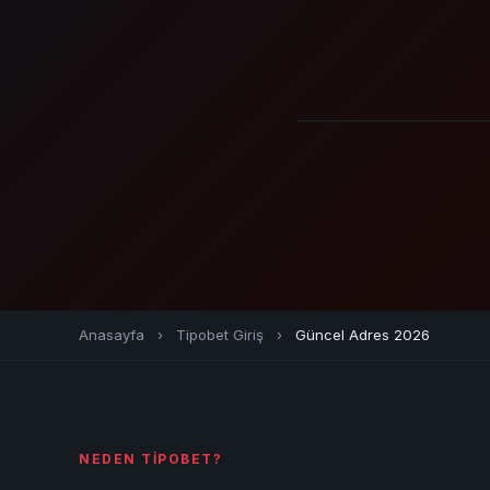
Anasayfa
›
Tipobet Giriş
›
Güncel Adres 2026
NEDEN TIPOBET?