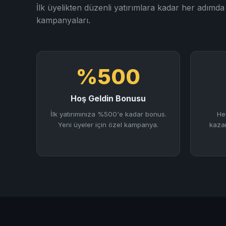
İlk üyelikten düzenli yatırımlara kadar her adım
kampanyaları.
%500
Hoş Geldin Bonusu
İlk yatırımınıza %500'e kadar bonus.
He
Yeni üyeler için özel kampanya.
kazan