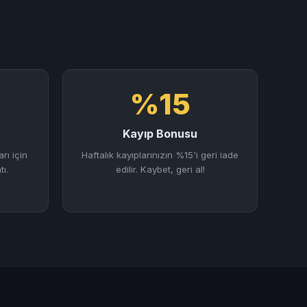
%15
Kayıp Bonusu
rı için
Haftalık kayıplarınızın %15'i geri iade
ı.
edilir. Kaybet, geri al!