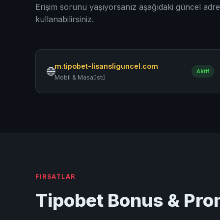
Erişim sorunu yaşıyorsanız aşağıdaki güncel adre
kullanabilirsiniz.
m.tipobet-lisansliguncel.com
🌐
Aktif
Mobil & Masaüstü
FIRSATLAR
Tipobet Bonus & Pr