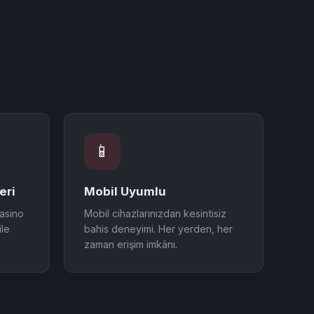
📱
eri
Mobil Uyumlu
casino
Mobil cihazlarınızdan kesintisiz
ile
bahis deneyimi. Her yerden, her
zaman erişim imkânı.