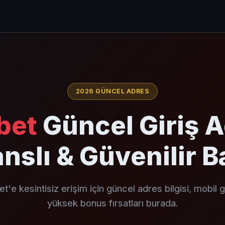
2026 GÜNCEL ADRES
bet
Güncel Giriş A
anslı & Güvenilir B
t'e kesintisiz erişim için güncel adres bilgisi, mobil g
yüksek bonus fırsatları burada.