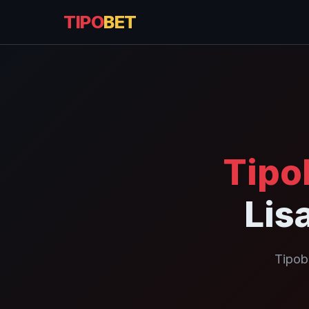
TIPO
BET
Tipo
Lis
Tipobe