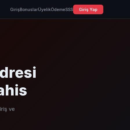
Giriş
Bonuslar
Üyelik
Ödeme
SSS
Giriş Yap
dresi
ahis
iriş ve