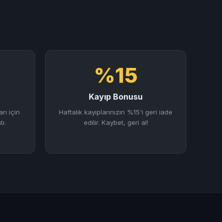
%15
Kayıp Bonusu
rı için
Haftalık kayıplarınızın %15'i geri iade
ı.
edilir. Kaybet, geri al!