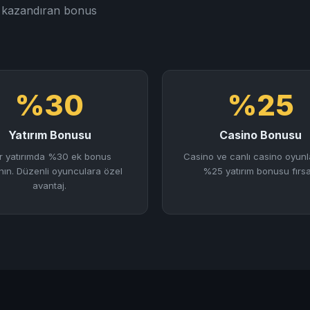
da kazandıran bonus
%30
%25
Yatırım Bonusu
Casino Bonusu
r yatırımda %30 ek bonus
Casino ve canlı casino oyunla
ın. Düzenli oyunculara özel
%25 yatırım bonusu fırsat
avantaj.