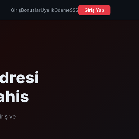
Giriş
Bonuslar
Üyelik
Ödeme
SSS
Giriş Yap
dresi
ahis
iriş ve