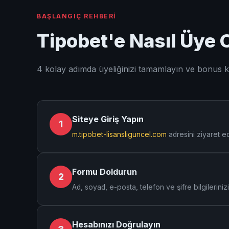
BAŞLANGIÇ REHBERI
Tipobet'e Nasıl Üye 
4 kolay adımda üyeliğinizi tamamlayın ve bonus 
Siteye Giriş Yapın
1
m.tipobet-lisansliguncel.com
adresini ziyaret e
Formu Doldurun
2
Ad, soyad, e-posta, telefon ve şifre bilgilerini
Hesabınızı Doğrulayın