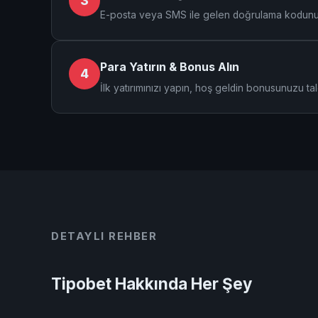
3
E-posta veya SMS ile gelen doğrulama kodunu gi
Para Yatırın & Bonus Alın
4
İlk yatırımınızı yapın, hoş geldin bonusunuzu t
DETAYLI REHBER
Tipobet Hakkında Her Şey