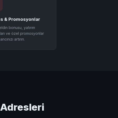
s & Promosyonlar
ldin bonusu, yatırım
arı ve özel promosyonlar
ancınızı artırın.
 Adresleri