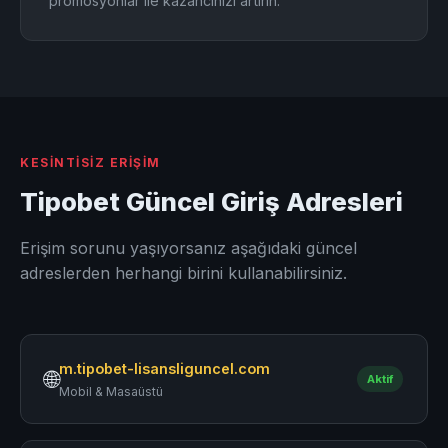
promosyonlar ile kazancınızı artırın.
KESINTISIZ ERIŞIM
Tipobet Güncel Giriş Adresleri
Erişim sorunu yaşıyorsanız aşağıdaki güncel
adreslerden herhangi birini kullanabilirsiniz.
m.tipobet-lisansliguncel.com
🌐
Aktif
Mobil & Masaüstü