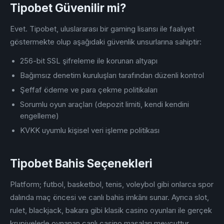
Tipobet Güvenilir mi?
Evet. Tipobet, uluslararası bir gaming lisansı ile faaliyet
göstermekte olup aşağıdaki güvenlik unsurlarına sahiptir:
256-bit SSL şifreleme ile korunan altyapı
Bağımsız denetim kuruluşları tarafından düzenli kontrol
Şeffaf ödeme ve para çekme politikaları
Sorumlu oyun araçları (depozit limiti, kendi kendini
engelleme)
KVKK uyumlu kişisel veri işleme politikası
Tipobet Bahis Seçenekleri
Platform; futbol, basketbol, tenis, voleybol gibi onlarca spor
dalında maç öncesi ve canlı bahis imkânı sunar. Ayrıca slot,
rulet, blackjack, bakara gibi klasik casino oyunları ile gerçek
krupiyelerle oynanan canlı casino masaları mevcuttur.