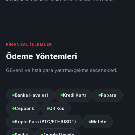
FINANSAL İŞLEMLER
Ödeme Yöntemleri
Güvenli ve hızlı para yatırma/çekme seçenekleri.
Banka Havalesi
Kredi Kartı
Papara
Cepbank
QR Kod
Kripto Para (BTC/ETH/USDT)
Mefete
Payfix
Anında Havale