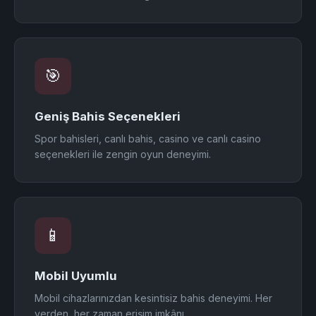
🎯
Geniş Bahis Seçenekleri
Spor bahisleri, canlı bahis, casino ve canlı casino
seçenekleri ile zengin oyun deneyimi.
📱
Mobil Uyumlu
Mobil cihazlarınızdan kesintisiz bahis deneyimi. Her
yerden, her zaman erişim imkânı.