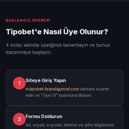
BAŞLANGIÇ REHBERI
Tipobet'e Nasıl Üye Olunur?
4 kolay adımda üyeliğinizi tamamlayın ve bonus
kazanmaya başlayın.
Siteye Giriş Yapın
1
m.tipobet-lisansliguncel.com
adresini ziyaret
edin ve "Üye Ol" butonuna tıklayın.
Formu Doldurun
2
Ad, soyad, e-posta, telefon ve şifre bilgilerinizi