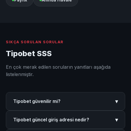
SIKÇA SORULAN SORULAR
Tipobet SSS
En çok merak edilen soruların yanıtları aşağıda
listelenmiştir.
▾
Tipobet güvenilir mi?
Evet, Tipobet uluslararası lisansa sahip güvenilir bir
▾
Tipobet güncel giriş adresi nedir?
bahis platformudur. SSL sertifikası ile korunan
altyapısı ve düzenli denetimlerle kullanıcı güvenliğini