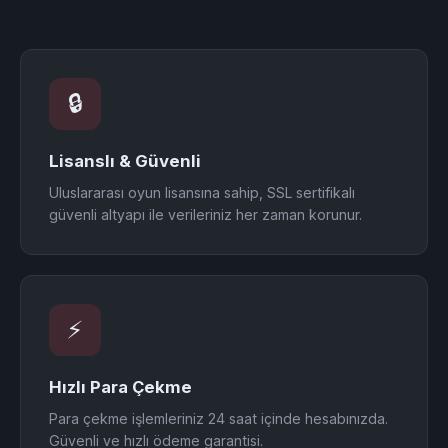
🔒
Lisanslı & Güvenli
Uluslararası oyun lisansına sahip, SSL sertifikalı
güvenli altyapı ile verileriniz her zaman korunur.
⚡
Hızlı Para Çekme
Para çekme işlemleriniz 24 saat içinde hesabınızda.
Güvenli ve hızlı ödeme garantisi.