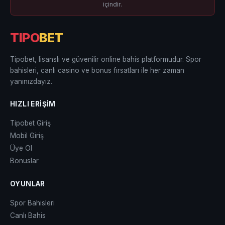
içindir.
TIPO
BET
Tipobet, lisanslı ve güvenilir online bahis platformudur. Spor
bahisleri, canlı casino ve bonus fırsatları ile her zaman
yanınızdayız.
HIZLI ERIŞIM
Tipobet Giriş
Mobil Giriş
Üye Ol
Bonuslar
OYUNLAR
Spor Bahisleri
Canlı Bahis