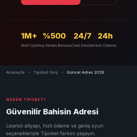
1M+
%500
24/7
24h
Aktif Üye
Hoş Geldin Bonusu
Canlı Destek
Hızlı Ödeme
Anasayfa
›
Tipobet Giriş
›
Güncel Adres 2026
NEDEN TIPOBET?
Güvenilir Bahisin Adresi
Lisanslı altyapı, hızlı ödeme ve geniş oyun
seçenekleriyle Tipobet farkını yaşayın.