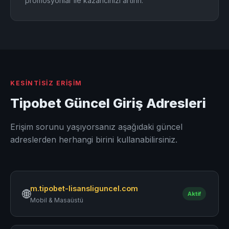
promosyonlar ile kazancınızı artırın.
KESINTISIZ ERIŞIM
Tipobet Güncel Giriş Adresleri
Erişim sorunu yaşıyorsanız aşağıdaki güncel
adreslerden herhangi birini kullanabilirsiniz.
m.tipobet-lisansliguncel.com
🌐
Aktif
Mobil & Masaüstü