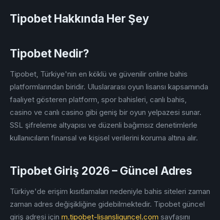
Tipobet Hakkında Her Şey
Tipobet Nedir?
Tipobet, Türkiye'nin en köklü ve güvenilir online bahis
platformlarından biridir. Uluslararası oyun lisansı kapsamında
faaliyet gösteren platform, spor bahisleri, canlı bahis,
casino ve canlı casino gibi geniş bir oyun yelpazesi sunar.
SSL şifreleme altyapısı ve düzenli bağımsız denetimlerle
kullanıcıların finansal ve kişisel verilerini koruma altına alır.
Tipobet Giriş 2026 – Güncel Adres
Türkiye'de erişim kısıtlamaları nedeniyle bahis siteleri zaman
zaman adres değişikliğine gidebilmektedir. Tipobet güncel
giriş adresi için
m.tipobet-lisansliguncel.com
sayfasını