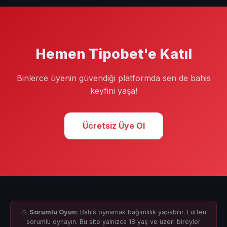
butonuna tıklayın. Formu doldurup e-posta/SMS
doğrulamasını tamamladıktan sonra hesabınız aktif
olur; bu işlem yalnızca birkaç dakika sürer.
Hemen Tipobet'e Katıl
Binlerce üyenin güvendiği platformda sen de bahis
keyfini yaşa!
Ücretsiz Üye Ol
⚠️
Sorumlu Oyun:
Bahis oynamak bağımlılık yapabilir. Lütfen
sorumlu oynayın. Bu site yalnızca 18 yaş ve üzeri bireyler