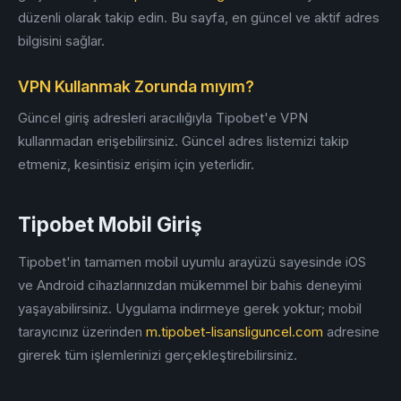
düzenli olarak takip edin. Bu sayfa, en güncel ve aktif adres
bilgisini sağlar.
VPN Kullanmak Zorunda mıyım?
Güncel giriş adresleri aracılığıyla Tipobet'e VPN
kullanmadan erişebilirsiniz. Güncel adres listemizi takip
etmeniz, kesintisiz erişim için yeterlidir.
Tipobet Mobil Giriş
Tipobet'in tamamen mobil uyumlu arayüzü sayesinde iOS
ve Android cihazlarınızdan mükemmel bir bahis deneyimi
yaşayabilirsiniz. Uygulama indirmeye gerek yoktur; mobil
tarayıcınız üzerinden
m.tipobet-lisansliguncel.com
adresine
girerek tüm işlemlerinizi gerçekleştirebilirsiniz.