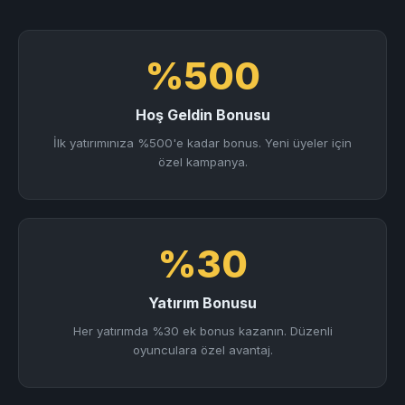
%500
Hoş Geldin Bonusu
İlk yatırımınıza %500'e kadar bonus. Yeni üyeler için
özel kampanya.
%30
Yatırım Bonusu
Her yatırımda %30 ek bonus kazanın. Düzenli
oyunculara özel avantaj.