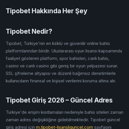
Tipobet Hakkında Her Şey
Tipobet Nedir?
Tipobet, Türkiye'nin en köklü ve güvenilir online bahis
platformlarından biridir. Uluslararası oyun lisansı kapsamında
faaliyet gösteren platform, spor bahisleri, canlı bahis,
casino ve canlı casino gibi geniş bir oyun yelpazesi sunar.
SSL şifreleme altyapısı ve düzenli bağımsız denetimlerle
kullanıcıların finansal ve kişisel verilerini koruma altına alır.
Tipobet Giriş 2026 – Güncel Adres
Türkiye'de erişim kısıtlamaları nedeniyle bahis siteleri zaman
zaman adres değişikliğine gidebilmektedir. Tipobet güncel
giriş adresi için
m.tipobet-lisansliguncel.com
sayfasını