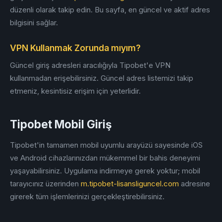
düzenli olarak takip edin. Bu sayfa, en güncel ve aktif adres
bilgisini sağlar.
VPN Kullanmak Zorunda mıyım?
Güncel giriş adresleri aracılığıyla Tipobet'e VPN
kullanmadan erişebilirsiniz. Güncel adres listemizi takip
etmeniz, kesintisiz erişim için yeterlidir.
Tipobet Mobil Giriş
Tipobet'in tamamen mobil uyumlu arayüzü sayesinde iOS
ve Android cihazlarınızdan mükemmel bir bahis deneyimi
yaşayabilirsiniz. Uygulama indirmeye gerek yoktur; mobil
tarayıcınız üzerinden
m.tipobet-lisansliguncel.com
adresine
girerek tüm işlemlerinizi gerçekleştirebilirsiniz.