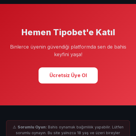
butonuna tıklayın. Formu doldurup e-posta/SMS
doğrulamasını tamamladıktan sonra hesabınız aktif
olur; bu işlem yalnızca birkaç dakika sürer.
Hemen Tipobet'e Katıl
Binlerce üyenin güvendiği platformda sen de bahis
keyfini yaşa!
Ücretsiz Üye Ol
⚠️
Sorumlu Oyun:
Bahis oynamak bağımlılık yapabilir. Lütfen
sorumlu oynayın. Bu site yalnızca 18 yaş ve üzeri bireyler