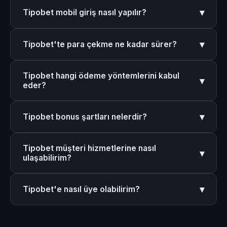
Tipobet'in 2026 güncel giriş adresi m.tipobet-
ön planda tutar. Yıllardır kesintisiz hizmet veren
▾
Tipobet mobil giriş nasıl yapılır?
lisansliguncel.com'dur. Adres değişikliklerinden
platform, şeffaf işlem politikaları ile güven oluşturur.
haberdar olmak için bu sayfayı sık kullanılanlara
Tipobet mobil giriş için https://m.tipobet-
ekleyebilirsiniz.
▾
Tipobet'te para çekme ne kadar sürer?
lisansliguncel.com/ adresini mobil tarayıcınızdan
ziyaret edin. Responsive tasarım sayesinde tüm
Tipobet'te para çekme işlemleri genellikle 24 saat
işlemlerinizi telefonunuzdan kolayca yapabilirsiniz;
Tipobet hangi ödeme yöntemlerini kabul
içinde tamamlanır. Kimlik doğrulaması tamamlanmış
▾
uygulama indirmenize gerek yoktur.
eder?
kullanıcılar için bu süre çok daha kısa olabilmektedir.
Tipobet; banka havalesi, kredi kartı, Papara,
▾
Tipobet bonus şartları nelerdir?
Cepbank, QR kod, Payfix, Mefete ve kripto para
(BTC, ETH, USDT) dahil birçok ödeme yöntemini
Tipobet'te her bonus için farklı çevirme şartları
destekler. Tüm finansal işlemler SSL güvenlik
Tipobet müşteri hizmetlerine nasıl
bulunur. Hoş geldin bonusu, yatırım bonusları ve
▾
sertifikası ile korunur.
ulaşabilirim?
kayıp bonusu gibi kampanyaların şartları platform
üzerinde şeffaf biçimde yayınlanmaktadır. Bonusu
Tipobet müşteri hizmetlerine 7/24 canlı destek, e-
talep etmeden önce ilgili şartları okumanız önerilir.
▾
Tipobet'e nasıl üye olabilirim?
posta veya sosyal medya kanalları aracılığıyla
ulaşabilirsiniz. Türkçe destek ekibi tüm sorularınızı
Tipobet'e üye olmak için https://m.tipobet-
hızlıca yanıtlar.
lisansliguncel.com/ adresini ziyaret ederek "Üye Ol"