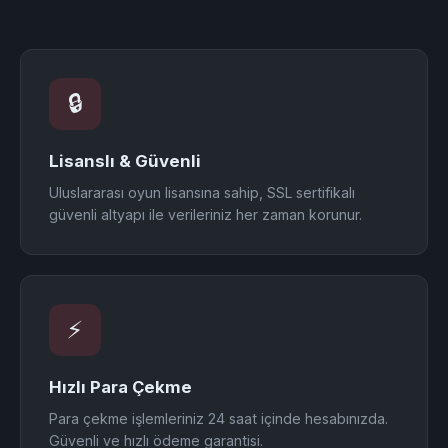
🔒
Lisanslı & Güvenli
Uluslararası oyun lisansına sahip, SSL sertifikalı
güvenli altyapı ile verileriniz her zaman korunur.
⚡
Hızlı Para Çekme
Para çekme işlemleriniz 24 saat içinde hesabınızda.
Güvenli ve hızlı ödeme garantisi.