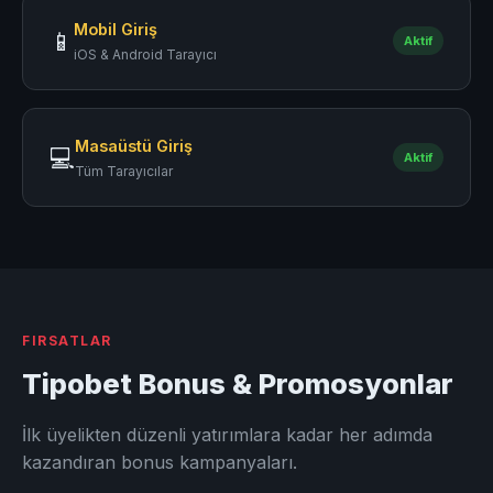
Mobil Giriş
📱
Aktif
iOS & Android Tarayıcı
Masaüstü Giriş
💻
Aktif
Tüm Tarayıcılar
FIRSATLAR
Tipobet Bonus & Promosyonlar
İlk üyelikten düzenli yatırımlara kadar her adımda
kazandıran bonus kampanyaları.