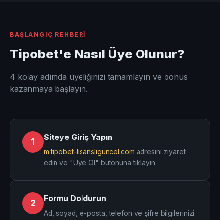
BAŞLANGIÇ REHBERI
Tipobet'e Nasıl Üye Olunur?
4 kolay adımda üyeliğinizi tamamlayın ve bonus
kazanmaya başlayın.
Siteye Giriş Yapın
1
m.tipobet-lisansliguncel.com
adresini ziyaret
edin ve "Üye Ol" butonuna tıklayın.
Formu Doldurun
2
Ad, soyad, e-posta, telefon ve şifre bilgilerinizi