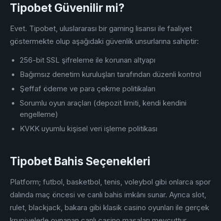
Tipobet Güvenilir mi?
Evet. Tipobet, uluslararası bir gaming lisansı ile faaliyet
göstermekte olup aşağıdaki güvenlik unsurlarına sahiptir:
256-bit SSL şifreleme ile korunan altyapı
Bağımsız denetim kuruluşları tarafından düzenli kontrol
Şeffaf ödeme ve para çekme politikaları
Sorumlu oyun araçları (depozit limiti, kendi kendini
engelleme)
KVKK uyumlu kişisel veri işleme politikası
Tipobet Bahis Seçenekleri
Platform; futbol, basketbol, tenis, voleybol gibi onlarca spor
dalında maç öncesi ve canlı bahis imkânı sunar. Ayrıca slot,
rulet, blackjack, bakara gibi klasik casino oyunları ile gerçek
krupiyelerle oynanan canlı casino masaları mevcuttur.