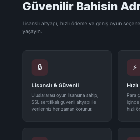
Güvenilir Bahisin Ad
Lisanslı altyapı, hızlı ödeme ve geniş oyun seçene
yaşayın.
🔒
⚡
Lisanslı & Güvenli
Hızl
Uluslararası oyun lisansına sahip,
Para ç
SSL sertifikalı güvenli altyapı ile
içinde
verileriniz her zaman korunur.
hızlı 