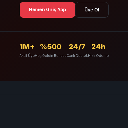
Hemen Giriş Yap
Üye Ol
1M+
%500
24/7
24h
Aktif Üye
Hoş Geldin Bonusu
Canlı Destek
Hızlı Ödeme