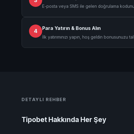
3
E-posta veya SMS ile gelen doğrulama kodunu gi
Para Yatırın & Bonus Alın
4
İlk yatırımınızı yapın, hoş geldin bonusunuzu t
DETAYLI REHBER
Tipobet Hakkında Her Şey