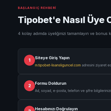
BAŞLANGIÇ REHBERI
Tipobet'e Nasıl Üye 
4 kolay adımda üyeliğinizi tamamlayın ve bonus 
Siteye Giriş Yapın
1
m.tipobet-lisansliguncel.com
adresini ziyaret e
Formu Doldurun
2
Ad, soyad, e-posta, telefon ve şifre bilgilerini
Hesabınızı Doğrulayın