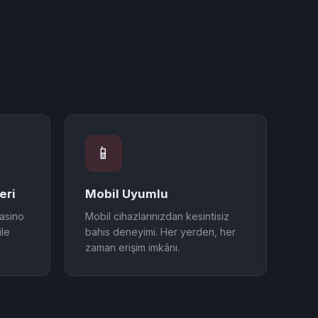
📱
eri
Mobil Uyumlu
casino
Mobil cihazlarınızdan kesintisiz
ile
bahis deneyimi. Her yerden, her
zaman erişim imkânı.