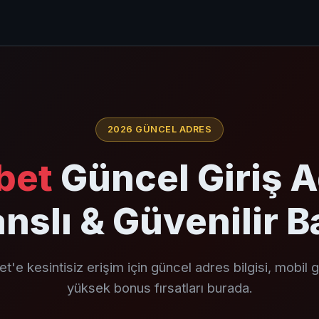
2026 GÜNCEL ADRES
bet
Güncel Giriş A
anslı & Güvenilir B
t'e kesintisiz erişim için güncel adres bilgisi, mobil g
yüksek bonus fırsatları burada.