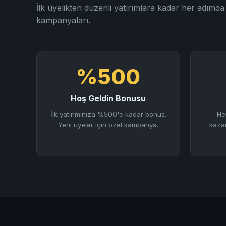
İlk üyelikten düzenli yatırımlara kadar her adım
kampanyaları.
%500
Hoş Geldin Bonusu
İlk yatırımınıza %500'e kadar bonus.
He
Yeni üyeler için özel kampanya.
kazan