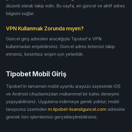
düzenli olarak takip edin. Bu sayfa, en güncel ve aktif adres
bilgisini sağlar.
VPN Kullanmak Zorunda mıyım?
Güncel giriş adresleri aracılığıyla Tipobet'e VPN
kullanmadan erişebilirsiniz. Güncel adres listemizi takip
etmeniz, kesintisiz erişim için yeterlidir.
Tipobet Mobil Giriş
Tipobet'in tamamen mobil uyumlu arayüzü sayesinde iOS
ve Android cihazlarınızdan mükemmel bir bahis deneyimi
yaşayabilirsiniz. Uygulama indirmeye gerek yoktur; mobil
tarayıcınız üzerinden
m.tipobet-lisansliguncel.com
adresine
girerek tüm işlemlerinizi gerçekleştirebilirsiniz.