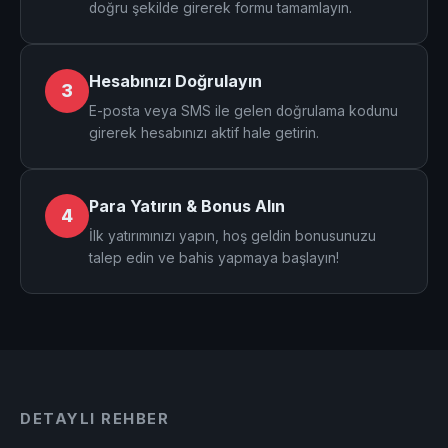
doğru şekilde girerek formu tamamlayın.
Hesabınızı Doğrulayın
3
E-posta veya SMS ile gelen doğrulama kodunu
girerek hesabınızı aktif hale getirin.
Para Yatırın & Bonus Alın
4
İlk yatırımınızı yapın, hoş geldin bonusunuzu
talep edin ve bahis yapmaya başlayın!
DETAYLI REHBER