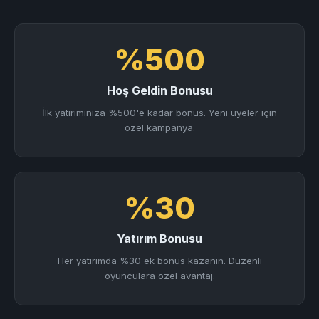
%500
Hoş Geldin Bonusu
İlk yatırımınıza %500'e kadar bonus. Yeni üyeler için
özel kampanya.
%30
Yatırım Bonusu
Her yatırımda %30 ek bonus kazanın. Düzenli
oyunculara özel avantaj.