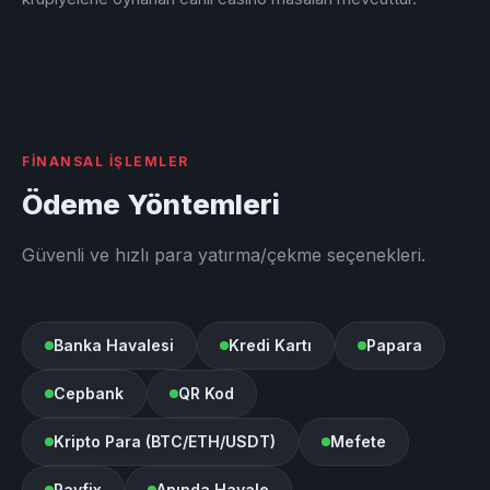
FINANSAL İŞLEMLER
Ödeme Yöntemleri
Güvenli ve hızlı para yatırma/çekme seçenekleri.
Banka Havalesi
Kredi Kartı
Papara
Cepbank
QR Kod
Kripto Para (BTC/ETH/USDT)
Mefete
Payfix
Anında Havale