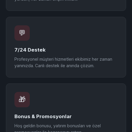
💬
7/24 Destek
Profesyonel müşteri hizmetleri ekibimiz her zaman
yanınızda. Canlı destek ile anında çözüm.
🎁
Bonus & Promosyonlar
Hoş geldin bonusu, yatırım bonusları ve özel