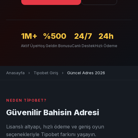
1M+
%500
24/7
24h
Aktif Üye
Hoş Geldin Bonusu
Canlı Destek
Hızlı Ödeme
Anasayfa
›
Tipobet Giriş
›
Güncel Adres 2026
NEDEN TIPOBET?
Güvenilir Bahisin Adresi
Lisanslı altyapı, hızlı ödeme ve geniş oyun
seçenekleriyle Tipobet farkını yaşayın.