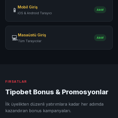
Mobil Giriş
📱
Aktif
iOS & Android Tarayıcı
Masaüstü Giriş
💻
Aktif
Tüm Tarayıcılar
FIRSATLAR
Tipobet Bonus & Promosyonlar
İlk üyelikten düzenli yatırımlara kadar her adımda
kazandıran bonus kampanyaları.