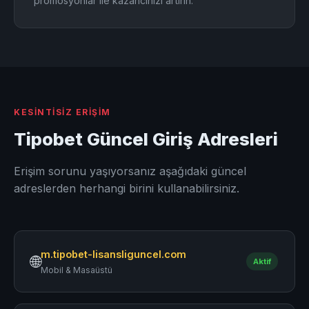
promosyonlar ile kazancınızı artırın.
KESINTISIZ ERIŞIM
Tipobet Güncel Giriş Adresleri
Erişim sorunu yaşıyorsanız aşağıdaki güncel
adreslerden herhangi birini kullanabilirsiniz.
m.tipobet-lisansliguncel.com
🌐
Aktif
Mobil & Masaüstü