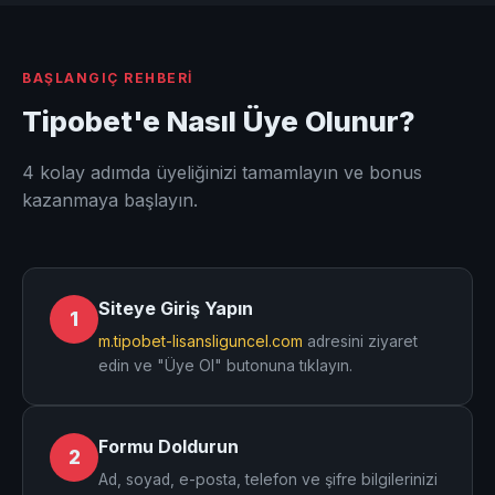
BAŞLANGIÇ REHBERI
Tipobet'e Nasıl Üye Olunur?
4 kolay adımda üyeliğinizi tamamlayın ve bonus
kazanmaya başlayın.
Siteye Giriş Yapın
1
m.tipobet-lisansliguncel.com
adresini ziyaret
edin ve "Üye Ol" butonuna tıklayın.
Formu Doldurun
2
Ad, soyad, e-posta, telefon ve şifre bilgilerinizi