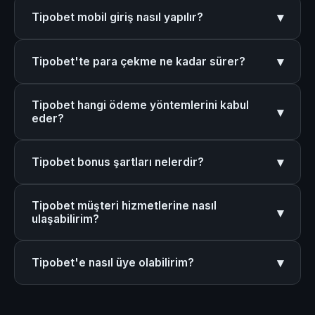
Tipobet'in 2026 güncel giriş adresi m.tipobet-
ön planda tutar. Yıllardır kesintisiz hizmet veren
▾
Tipobet mobil giriş nasıl yapılır?
lisansliguncel.com'dur. Adres değişikliklerinden
platform, şeffaf işlem politikaları ile güven oluşturur.
haberdar olmak için bu sayfayı sık kullanılanlara
Tipobet mobil giriş için https://m.tipobet-
ekleyebilirsiniz.
▾
Tipobet'te para çekme ne kadar sürer?
lisansliguncel.com/ adresini mobil tarayıcınızdan
ziyaret edin. Responsive tasarım sayesinde tüm
Tipobet'te para çekme işlemleri genellikle 24 saat
işlemlerinizi telefonunuzdan kolayca yapabilirsiniz;
Tipobet hangi ödeme yöntemlerini kabul
içinde tamamlanır. Kimlik doğrulaması tamamlanmış
▾
uygulama indirmenize gerek yoktur.
eder?
kullanıcılar için bu süre çok daha kısa olabilmektedir.
Tipobet; banka havalesi, kredi kartı, Papara,
▾
Tipobet bonus şartları nelerdir?
Cepbank, QR kod, Payfix, Mefete ve kripto para
(BTC, ETH, USDT) dahil birçok ödeme yöntemini
Tipobet'te her bonus için farklı çevirme şartları
destekler. Tüm finansal işlemler SSL güvenlik
Tipobet müşteri hizmetlerine nasıl
bulunur. Hoş geldin bonusu, yatırım bonusları ve
▾
sertifikası ile korunur.
ulaşabilirim?
kayıp bonusu gibi kampanyaların şartları platform
üzerinde şeffaf biçimde yayınlanmaktadır. Bonusu
Tipobet müşteri hizmetlerine 7/24 canlı destek, e-
talep etmeden önce ilgili şartları okumanız önerilir.
▾
Tipobet'e nasıl üye olabilirim?
posta veya sosyal medya kanalları aracılığıyla
ulaşabilirsiniz. Türkçe destek ekibi tüm sorularınızı
Tipobet'e üye olmak için https://m.tipobet-
hızlıca yanıtlar.
lisansliguncel.com/ adresini ziyaret ederek "Üye Ol"