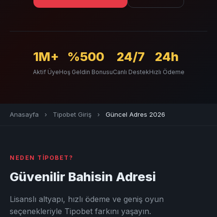
1M+
%500
24/7
24h
Aktif Üye
Hoş Geldin Bonusu
Canlı Destek
Hızlı Ödeme
Anasayfa
›
Tipobet Giriş
›
Güncel Adres 2026
NEDEN TIPOBET?
Güvenilir Bahisin Adresi
Lisanslı altyapı, hızlı ödeme ve geniş oyun
seçenekleriyle Tipobet farkını yaşayın.