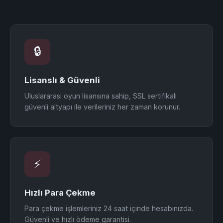
🔒
Lisanslı & Güvenli
Uluslararası oyun lisansına sahip, SSL sertifikalı
güvenli altyapı ile verileriniz her zaman korunur.
⚡
Hızlı Para Çekme
Para çekme işlemleriniz 24 saat içinde hesabınızda.
Güvenli ve hızlı ödeme garantisi.