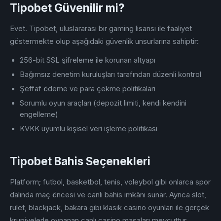
Tipobet Güvenilir mi?
Evet. Tipobet, uluslararası bir gaming lisansı ile faaliyet
göstermekte olup aşağıdaki güvenlik unsurlarına sahiptir:
256-bit SSL şifreleme ile korunan altyapı
Bağımsız denetim kuruluşları tarafından düzenli kontrol
Şeffaf ödeme ve para çekme politikaları
Sorumlu oyun araçları (depozit limiti, kendi kendini
engelleme)
KVKK uyumlu kişisel veri işleme politikası
Tipobet Bahis Seçenekleri
Platform; futbol, basketbol, tenis, voleybol gibi onlarca spor
dalında maç öncesi ve canlı bahis imkânı sunar. Ayrıca slot,
rulet, blackjack, bakara gibi klasik casino oyunları ile gerçek
krupiyelerle oynanan canlı casino masaları mevcuttur.