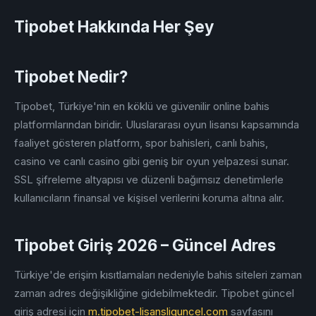
Tipobet Hakkında Her Şey
Tipobet Nedir?
Tipobet, Türkiye'nin en köklü ve güvenilir online bahis
platformlarından biridir. Uluslararası oyun lisansı kapsamında
faaliyet gösteren platform, spor bahisleri, canlı bahis,
casino ve canlı casino gibi geniş bir oyun yelpazesi sunar.
SSL şifreleme altyapısı ve düzenli bağımsız denetimlerle
kullanıcıların finansal ve kişisel verilerini koruma altına alır.
Tipobet Giriş 2026 – Güncel Adres
Türkiye'de erişim kısıtlamaları nedeniyle bahis siteleri zaman
zaman adres değişikliğine gidebilmektedir. Tipobet güncel
giriş adresi için
m.tipobet-lisansliguncel.com
sayfasını