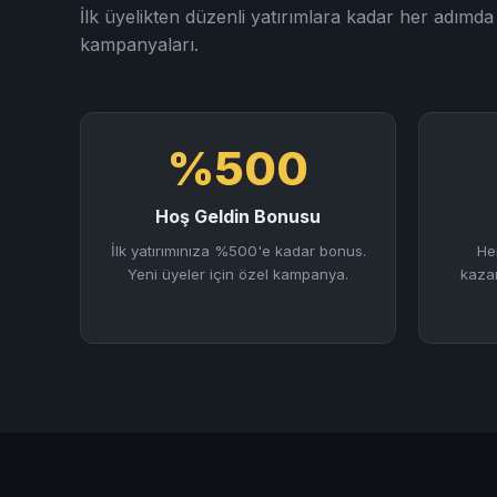
İlk üyelikten düzenli yatırımlara kadar her adım
kampanyaları.
%500
Hoş Geldin Bonusu
İlk yatırımınıza %500'e kadar bonus.
He
Yeni üyeler için özel kampanya.
kazan