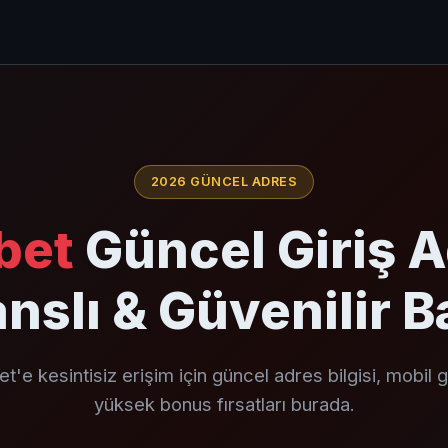
2026 GÜNCEL ADRES
bet
Güncel Giriş A
anslı & Güvenilir B
t'e kesintisiz erişim için güncel adres bilgisi, mobil g
yüksek bonus fırsatları burada.