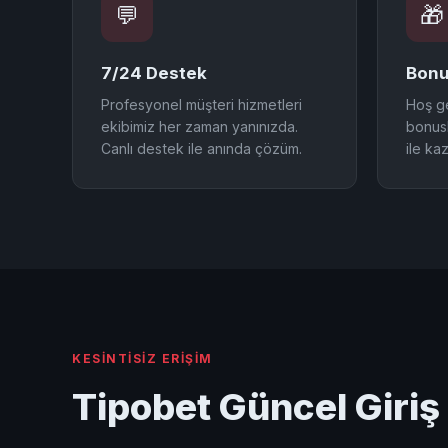
💬
🎁
7/24 Destek
Bonu
Profesyonel müşteri hizmetleri
Hoş ge
ekibimiz her zaman yanınızda.
bonusl
Canlı destek ile anında çözüm.
ile kaz
KESINTISIZ ERIŞIM
Tipobet Güncel Giriş