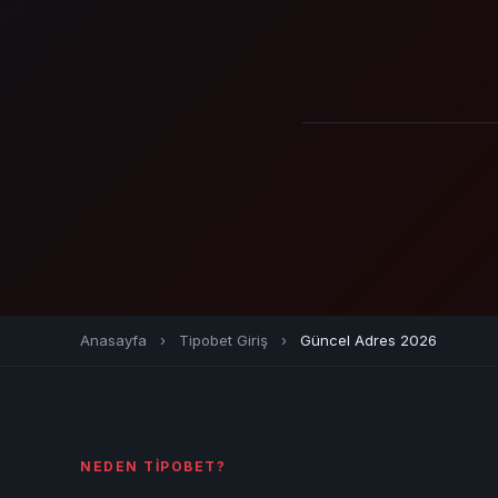
Anasayfa
›
Tipobet Giriş
›
Güncel Adres 2026
NEDEN TIPOBET?