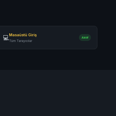
Masaüstü Giriş
💻
Aktif
Tüm Tarayıcılar