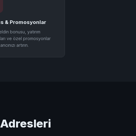
s & Promosyonlar
ldin bonusu, yatırım
arı ve özel promosyonlar
ancınızı artırın.
 Adresleri