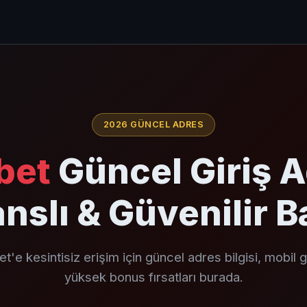
2026 GÜNCEL ADRES
bet
Güncel Giriş A
anslı & Güvenilir B
t'e kesintisiz erişim için güncel adres bilgisi, mobil g
yüksek bonus fırsatları burada.