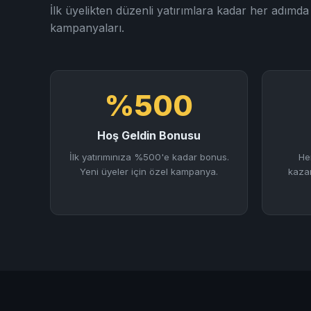
İlk üyelikten düzenli yatırımlara kadar her adım
kampanyaları.
%500
Hoş Geldin Bonusu
İlk yatırımınıza %500'e kadar bonus.
He
Yeni üyeler için özel kampanya.
kazan