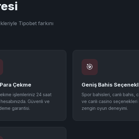
resi
kleriyle Tipobet farkını
🎯
ı Para Çekme
Geniş Bahis Seçenekl
ekme işlemleriniz 24 saat
Spor bahisleri, canlı bahis, 
 hesabınızda. Güvenli ve
ve canlı casino seçenekleri 
ödeme garantisi.
zengin oyun deneyimi.