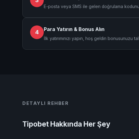
3
E-posta veya SMS ile gelen doğrulama kodunu gi
Para Yatırın & Bonus Alın
4
İlk yatırımınızı yapın, hoş geldin bonusunuzu t
DETAYLI REHBER
Tipobet Hakkında Her Şey