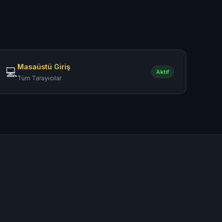
Masaüstü Giriş
💻
Aktif
Tüm Tarayıcılar