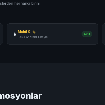
slerden herhangi birini
Mobil Giriş
📱
Aktif
iOS & Android Tarayıcı
omosyonlar