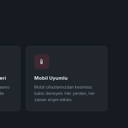
📱
eri
Mobil Uyumlu
casino
Mobil cihazlarınızdan kesintisiz
ile
bahis deneyimi. Her yerden, her
zaman erişim imkânı.