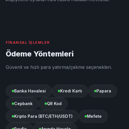
FINANSAL İŞLEMLER
Ödeme Yöntemleri
Güvenli ve hızlı para yatırma/çekme seçenekleri.
Banka Havalesi
Kredi Kartı
Papara
Cepbank
QR Kod
Kripto Para (BTC/ETH/USDT)
Mefete
Payfix
Anında Havale