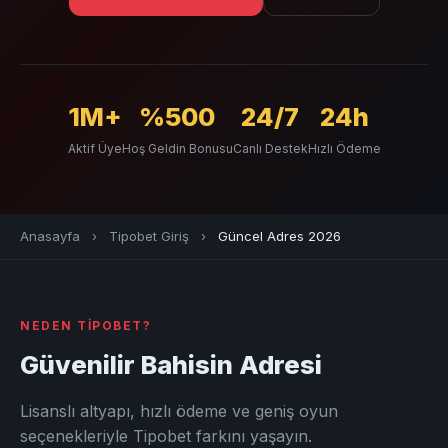
1M+
%500
24/7
24h
Aktif Üye
Hoş Geldin Bonusu
Canlı Destek
Hızlı Ödeme
Anasayfa
›
Tipobet Giriş
›
Güncel Adres 2026
NEDEN TIPOBET?
Güvenilir Bahisin Adresi
Lisanslı altyapı, hızlı ödeme ve geniş oyun
seçenekleriyle Tipobet farkını yaşayın.