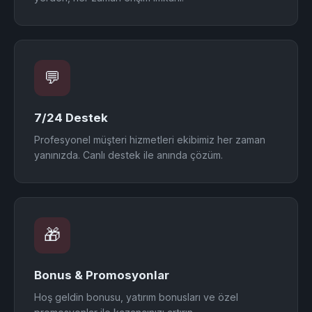
💬
7/24 Destek
Profesyonel müşteri hizmetleri ekibimiz her zaman
yanınızda. Canlı destek ile anında çözüm.
🎁
Bonus & Promosyonlar
Hoş geldin bonusu, yatırım bonusları ve özel