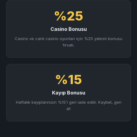
%25
Casino Bonusu
Casino ve canlı casino oyunları için %25 yatırım bonusu
fırsatı.
%15
Kayıp Bonusu
Haftalık kayıplarınızın %15'i geri iade edilir. Kaybet, geri
al!