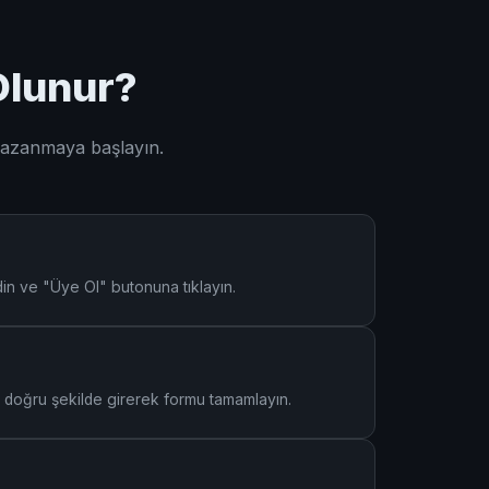
Olunur?
kazanmaya başlayın.
din ve "Üye Ol" butonuna tıklayın.
zi doğru şekilde girerek formu tamamlayın.