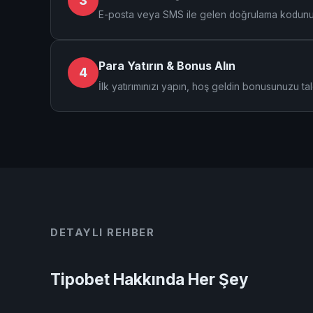
3
E-posta veya SMS ile gelen doğrulama kodunu gi
Para Yatırın & Bonus Alın
4
İlk yatırımınızı yapın, hoş geldin bonusunuzu t
DETAYLI REHBER
Tipobet Hakkında Her Şey