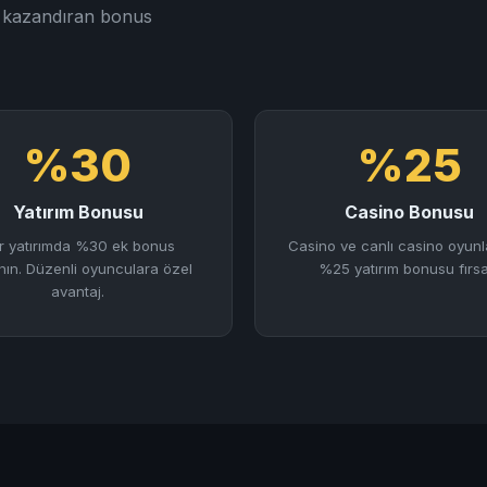
da kazandıran bonus
%30
%25
Yatırım Bonusu
Casino Bonusu
r yatırımda %30 ek bonus
Casino ve canlı casino oyunla
ın. Düzenli oyunculara özel
%25 yatırım bonusu fırsat
avantaj.