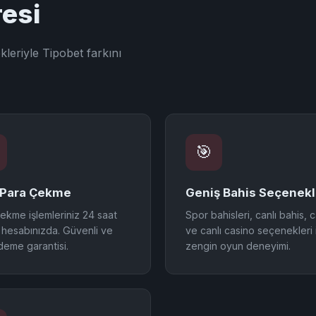
resi
kleriyle Tipobet farkını
🎯
ı Para Çekme
Geniş Bahis Seçenekl
ekme işlemleriniz 24 saat
Spor bahisleri, canlı bahis, 
 hesabınızda. Güvenli ve
ve canlı casino seçenekleri 
ödeme garantisi.
zengin oyun deneyimi.