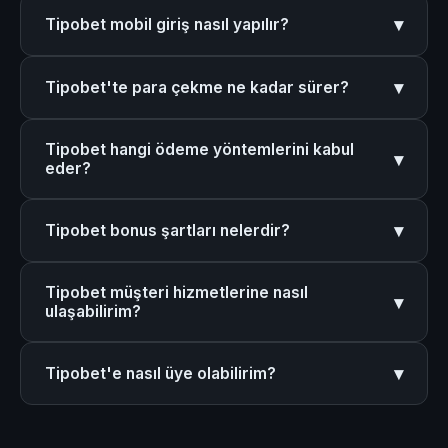
Tipobet'in 2026 güncel giriş adresi m.tipobet-
ön planda tutar. Yıllardır kesintisiz hizmet veren
▾
Tipobet mobil giriş nasıl yapılır?
lisansliguncel.com'dur. Adres değişikliklerinden
platform, şeffaf işlem politikaları ile güven oluşturur.
haberdar olmak için bu sayfayı sık kullanılanlara
Tipobet mobil giriş için https://m.tipobet-
ekleyebilirsiniz.
▾
Tipobet'te para çekme ne kadar sürer?
lisansliguncel.com/ adresini mobil tarayıcınızdan
ziyaret edin. Responsive tasarım sayesinde tüm
Tipobet'te para çekme işlemleri genellikle 24 saat
işlemlerinizi telefonunuzdan kolayca yapabilirsiniz;
Tipobet hangi ödeme yöntemlerini kabul
içinde tamamlanır. Kimlik doğrulaması tamamlanmış
▾
uygulama indirmenize gerek yoktur.
eder?
kullanıcılar için bu süre çok daha kısa olabilmektedir.
Tipobet; banka havalesi, kredi kartı, Papara,
▾
Tipobet bonus şartları nelerdir?
Cepbank, QR kod, Payfix, Mefete ve kripto para
(BTC, ETH, USDT) dahil birçok ödeme yöntemini
Tipobet'te her bonus için farklı çevirme şartları
destekler. Tüm finansal işlemler SSL güvenlik
Tipobet müşteri hizmetlerine nasıl
bulunur. Hoş geldin bonusu, yatırım bonusları ve
▾
sertifikası ile korunur.
ulaşabilirim?
kayıp bonusu gibi kampanyaların şartları platform
üzerinde şeffaf biçimde yayınlanmaktadır. Bonusu
Tipobet müşteri hizmetlerine 7/24 canlı destek, e-
talep etmeden önce ilgili şartları okumanız önerilir.
▾
Tipobet'e nasıl üye olabilirim?
posta veya sosyal medya kanalları aracılığıyla
ulaşabilirsiniz. Türkçe destek ekibi tüm sorularınızı
Tipobet'e üye olmak için https://m.tipobet-
hızlıca yanıtlar.
lisansliguncel.com/ adresini ziyaret ederek "Üye Ol"