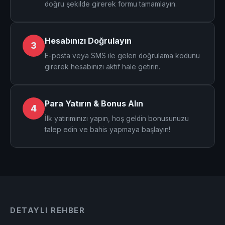
doğru şekilde girerek formu tamamlayın.
Hesabınızı Doğrulayın
3
E-posta veya SMS ile gelen doğrulama kodunu
girerek hesabınızı aktif hale getirin.
Para Yatırın & Bonus Alın
4
İlk yatırımınızı yapın, hoş geldin bonusunuzu
talep edin ve bahis yapmaya başlayın!
DETAYLI REHBER