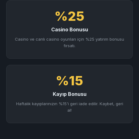
%25
Casino Bonusu
Casino ve canlı casino oyunları için %25 yatırım bonusu
fırsatı.
%15
Kayıp Bonusu
Haftalık kayıplarınızın %15'i geri iade edilir. Kaybet, geri
al!