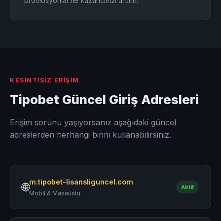
promosyonlar ile kazancınızı artırın.
KESINTISIZ ERIŞIM
Tipobet Güncel Giriş Adresleri
Erişim sorunu yaşıyorsanız aşağıdaki güncel
adreslerden herhangi birini kullanabilirsiniz.
m.tipobet-lisansliguncel.com
🌐
Aktif
Mobil & Masaüstü