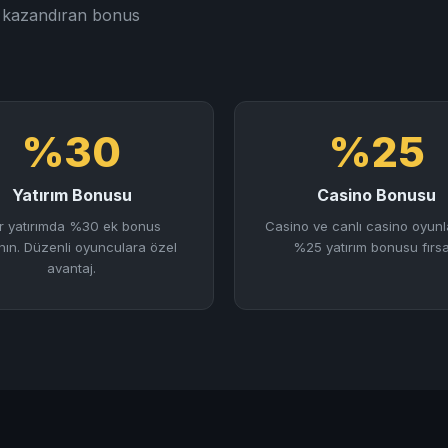
da kazandıran bonus
%30
%25
Yatırım Bonusu
Casino Bonusu
r yatırımda %30 ek bonus
Casino ve canlı casino oyunla
ın. Düzenli oyunculara özel
%25 yatırım bonusu fırsat
avantaj.