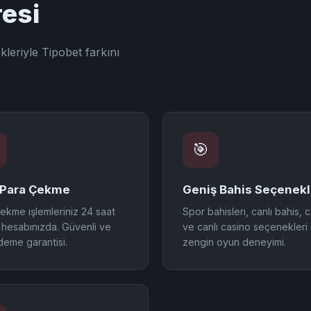
resi
kleriyle Tipobet farkını
🎯
ı Para Çekme
Geniş Bahis Seçenekl
ekme işlemleriniz 24 saat
Spor bahisleri, canlı bahis, 
 hesabınızda. Güvenli ve
ve canlı casino seçenekleri 
ödeme garantisi.
zengin oyun deneyimi.