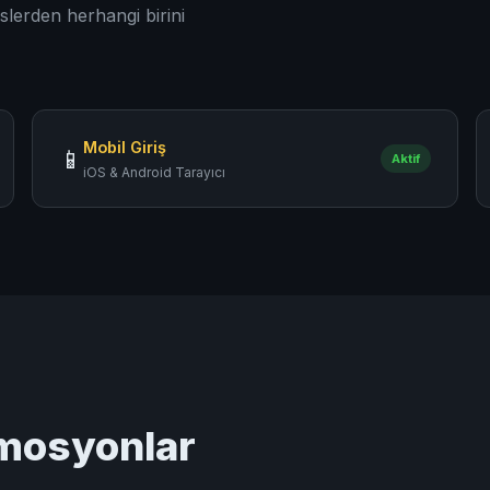
slerden herhangi birini
Mobil Giriş
📱
Aktif
iOS & Android Tarayıcı
omosyonlar