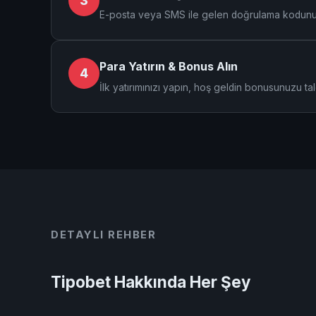
3
E-posta veya SMS ile gelen doğrulama kodunu gi
Para Yatırın & Bonus Alın
4
İlk yatırımınızı yapın, hoş geldin bonusunuzu t
DETAYLI REHBER
Tipobet Hakkında Her Şey