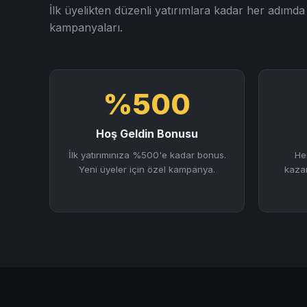
İlk üyelikten düzenli yatırımlara kadar her adım
kampanyaları.
%500
Hoş Geldin Bonusu
İlk yatırımınıza %500'e kadar bonus.
He
Yeni üyeler için özel kampanya.
kazan