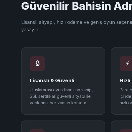
Güvenilir Bahisin Ad
Lisanslı altyapı, hızlı ödeme ve geniş oyun seçene
yaşayın.
🔒
⚡
Lisanslı & Güvenli
Hızl
Uluslararası oyun lisansına sahip,
Para ç
SSL sertifikalı güvenli altyapı ile
içinde
verileriniz her zaman korunur.
hızlı 