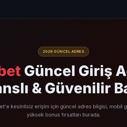
2026 GÜNCEL ADRES
bet
Güncel Giriş A
anslı & Güvenilir B
t'e kesintisiz erişim için güncel adres bilgisi, mobil g
yüksek bonus fırsatları burada.