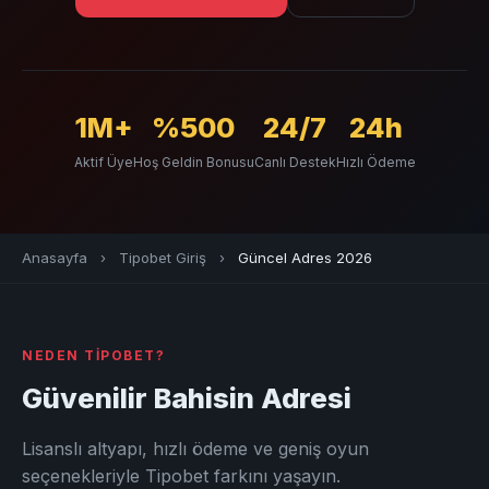
1M+
%500
24/7
24h
Aktif Üye
Hoş Geldin Bonusu
Canlı Destek
Hızlı Ödeme
Anasayfa
›
Tipobet Giriş
›
Güncel Adres 2026
NEDEN TIPOBET?
Güvenilir Bahisin Adresi
Lisanslı altyapı, hızlı ödeme ve geniş oyun
seçenekleriyle Tipobet farkını yaşayın.