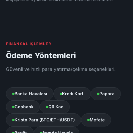
FINANSAL İŞLEMLER
Ödeme Yöntemleri
Güvenli ve hızlı para yatırma/çekme seçenekleri.
Banka Havalesi
Kredi Kartı
Papara
Cepbank
QR Kod
Kripto Para (BTC/ETH/USDT)
Mefete
Payfix
Anında Havale