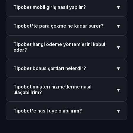
Tipobet'in 2026 güncel giriş adresi m.tipobet-
ön planda tutar. Yıllardır kesintisiz hizmet veren
▾
Tipobet mobil giriş nasıl yapılır?
lisansliguncel.com'dur. Adres değişikliklerinden
platform, şeffaf işlem politikaları ile güven oluşturur.
haberdar olmak için bu sayfayı sık kullanılanlara
Tipobet mobil giriş için https://m.tipobet-
ekleyebilirsiniz.
▾
Tipobet'te para çekme ne kadar sürer?
lisansliguncel.com/ adresini mobil tarayıcınızdan
ziyaret edin. Responsive tasarım sayesinde tüm
Tipobet'te para çekme işlemleri genellikle 24 saat
işlemlerinizi telefonunuzdan kolayca yapabilirsiniz;
Tipobet hangi ödeme yöntemlerini kabul
içinde tamamlanır. Kimlik doğrulaması tamamlanmış
▾
uygulama indirmenize gerek yoktur.
eder?
kullanıcılar için bu süre çok daha kısa olabilmektedir.
Tipobet; banka havalesi, kredi kartı, Papara,
▾
Tipobet bonus şartları nelerdir?
Cepbank, QR kod, Payfix, Mefete ve kripto para
(BTC, ETH, USDT) dahil birçok ödeme yöntemini
Tipobet'te her bonus için farklı çevirme şartları
destekler. Tüm finansal işlemler SSL güvenlik
Tipobet müşteri hizmetlerine nasıl
bulunur. Hoş geldin bonusu, yatırım bonusları ve
▾
sertifikası ile korunur.
ulaşabilirim?
kayıp bonusu gibi kampanyaların şartları platform
üzerinde şeffaf biçimde yayınlanmaktadır. Bonusu
Tipobet müşteri hizmetlerine 7/24 canlı destek, e-
talep etmeden önce ilgili şartları okumanız önerilir.
▾
Tipobet'e nasıl üye olabilirim?
posta veya sosyal medya kanalları aracılığıyla
ulaşabilirsiniz. Türkçe destek ekibi tüm sorularınızı
Tipobet'e üye olmak için https://m.tipobet-
hızlıca yanıtlar.
lisansliguncel.com/ adresini ziyaret ederek "Üye Ol"