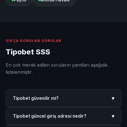
SIKÇA SORULAN SORULAR
Tipobet SSS
En çok merak edilen soruların yanıtları aşağıda
listelenmiştir.
▾
Tipobet güvenilir mi?
Evet, Tipobet uluslararası lisansa sahip güvenilir bir
▾
Tipobet güncel giriş adresi nedir?
bahis platformudur. SSL sertifikası ile korunan
altyapısı ve düzenli denetimlerle kullanıcı güvenliğini