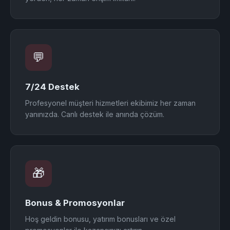
💬
7/24 Destek
Profesyonel müşteri hizmetleri ekibimiz her zaman
yanınızda. Canlı destek ile anında çözüm.
🎁
Bonus & Promosyonlar
Hoş geldin bonusu, yatırım bonusları ve özel