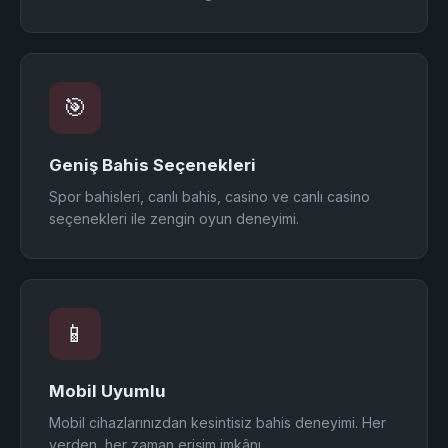
🎯
Geniş Bahis Seçenekleri
Spor bahisleri, canlı bahis, casino ve canlı casino
seçenekleri ile zengin oyun deneyimi.
📱
Mobil Uyumlu
Mobil cihazlarınızdan kesintisiz bahis deneyimi. Her
yerden, her zaman erişim imkânı.