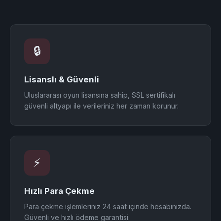
🔒
Lisanslı & Güvenli
Uluslararası oyun lisansına sahip, SSL sertifikalı
güvenli altyapı ile verileriniz her zaman korunur.
⚡
Hızlı Para Çekme
Para çekme işlemleriniz 24 saat içinde hesabınızda.
Güvenli ve hızlı ödeme garantisi.