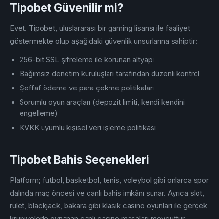
Tipobet Güvenilir mi?
Evet. Tipobet, uluslararası bir gaming lisansı ile faaliyet
göstermekte olup aşağıdaki güvenlik unsurlarına sahiptir:
256-bit SSL şifreleme ile korunan altyapı
Bağımsız denetim kuruluşları tarafından düzenli kontrol
Şeffaf ödeme ve para çekme politikaları
Sorumlu oyun araçları (depozit limiti, kendi kendini
engelleme)
KVKK uyumlu kişisel veri işleme politikası
Tipobet Bahis Seçenekleri
Platform; futbol, basketbol, tenis, voleybol gibi onlarca spor
dalında maç öncesi ve canlı bahis imkânı sunar. Ayrıca slot,
rulet, blackjack, bakara gibi klasik casino oyunları ile gerçek
krupiyelerle oynanan canlı casino masaları mevcuttur.