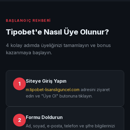
BAŞLANGIÇ REHBERI
Tipobet'e Nasıl Üye Olunur?
4 kolay adımda üyeliğinizi tamamlayın ve bonus
kazanmaya başlayın.
Siteye Giriş Yapın
1
m.tipobet-lisansliguncel.com
adresini ziyaret
edin ve "Üye Ol" butonuna tıklayın.
Formu Doldurun
2
Ad, soyad, e-posta, telefon ve şifre bilgilerinizi