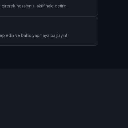
rerek hesabınızı aktif hale getirin.
alep edin ve bahis yapmaya başlayın!