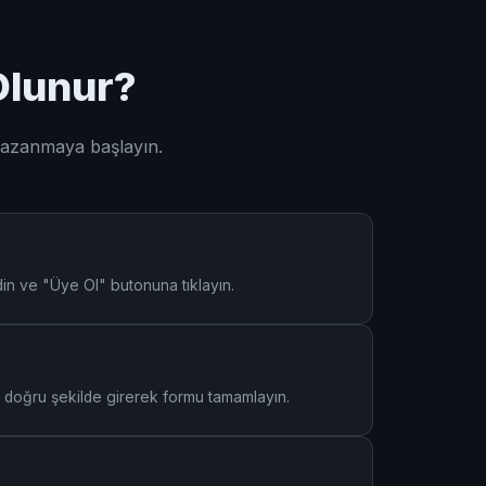
Olunur?
kazanmaya başlayın.
din ve "Üye Ol" butonuna tıklayın.
zi doğru şekilde girerek formu tamamlayın.