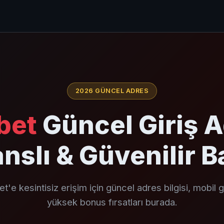
2026 GÜNCEL ADRES
bet
Güncel Giriş A
anslı & Güvenilir B
t'e kesintisiz erişim için güncel adres bilgisi, mobil g
yüksek bonus fırsatları burada.