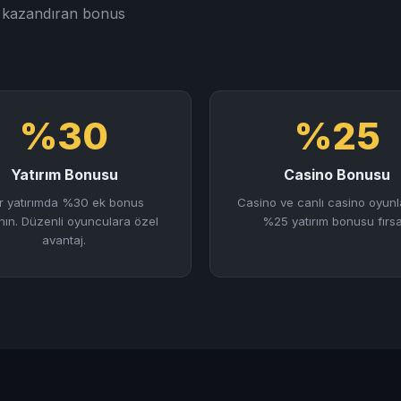
da kazandıran bonus
%30
%25
Yatırım Bonusu
Casino Bonusu
r yatırımda %30 ek bonus
Casino ve canlı casino oyunla
ın. Düzenli oyunculara özel
%25 yatırım bonusu fırsat
avantaj.