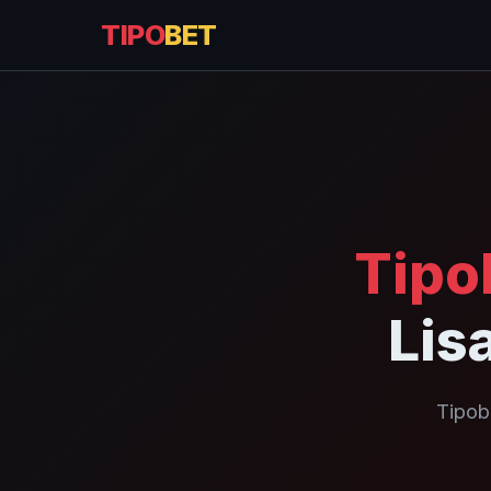
TIPO
BET
Tipo
Lis
Tipobe