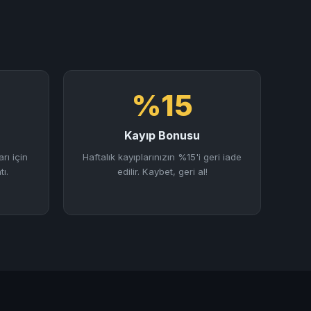
%15
Kayıp Bonusu
rı için
Haftalık kayıplarınızın %15'i geri iade
ı.
edilir. Kaybet, geri al!