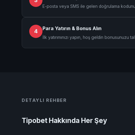
3
E-posta veya SMS ile gelen doğrulama kodunu gi
Para Yatırın & Bonus Alın
4
İlk yatırımınızı yapın, hoş geldin bonusunuzu t
DETAYLI REHBER
Tipobet Hakkında Her Şey