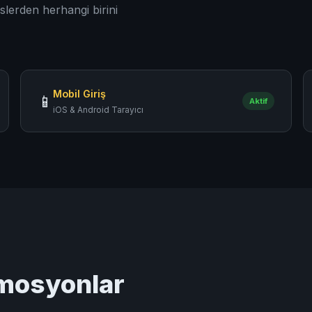
slerden herhangi birini
Mobil Giriş
📱
Aktif
iOS & Android Tarayıcı
omosyonlar