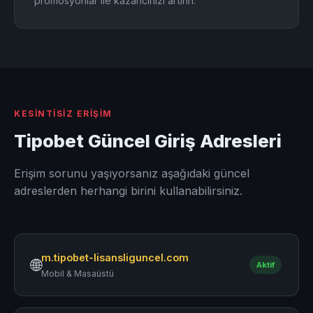
promosyonlar ile kazancınızı artırın.
KESINTISIZ ERIŞIM
Tipobet Güncel Giriş Adresleri
Erişim sorunu yaşıyorsanız aşağıdaki güncel
adreslerden herhangi birini kullanabilirsiniz.
m.tipobet-lisansliguncel.com
🌐
Aktif
Mobil & Masaüstü