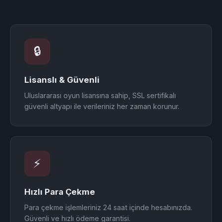
🔒
Lisanslı & Güvenli
Uluslararası oyun lisansına sahip, SSL sertifikalı
güvenli altyapı ile verileriniz her zaman korunur.
⚡
Hızlı Para Çekme
Para çekme işlemleriniz 24 saat içinde hesabınızda.
Güvenli ve hızlı ödeme garantisi.