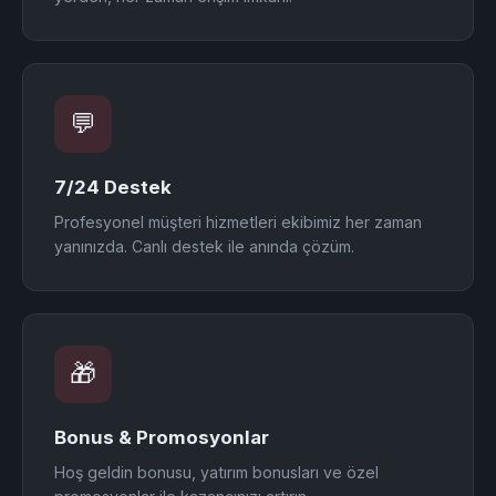
💬
7/24 Destek
Profesyonel müşteri hizmetleri ekibimiz her zaman
yanınızda. Canlı destek ile anında çözüm.
🎁
Bonus & Promosyonlar
Hoş geldin bonusu, yatırım bonusları ve özel