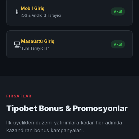
Mobil Giriş
📱
Aktif
iOS & Android Tarayıcı
Masaüstü Giriş
💻
Aktif
Tüm Tarayıcılar
FIRSATLAR
Tipobet Bonus & Promosyonlar
İlk üyelikten düzenli yatırımlara kadar her adımda
kazandıran bonus kampanyaları.