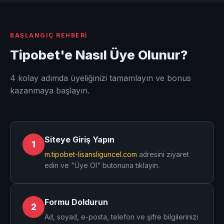
BAŞLANGIÇ REHBERI
Tipobet'e Nasıl Üye Olunur?
4 kolay adımda üyeliğinizi tamamlayın ve bonus
kazanmaya başlayın.
Siteye Giriş Yapın
1
m.tipobet-lisansliguncel.com
adresini ziyaret
edin ve "Üye Ol" butonuna tıklayın.
Formu Doldurun
2
Ad, soyad, e-posta, telefon ve şifre bilgilerinizi