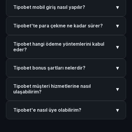
Tipobet'in 2026 güncel giriş adresi m.tipobet-
ön planda tutar. Yıllardır kesintisiz hizmet veren
▾
Tipobet mobil giriş nasıl yapılır?
lisansliguncel.com'dur. Adres değişikliklerinden
platform, şeffaf işlem politikaları ile güven oluşturur.
haberdar olmak için bu sayfayı sık kullanılanlara
Tipobet mobil giriş için https://m.tipobet-
ekleyebilirsiniz.
▾
Tipobet'te para çekme ne kadar sürer?
lisansliguncel.com/ adresini mobil tarayıcınızdan
ziyaret edin. Responsive tasarım sayesinde tüm
Tipobet'te para çekme işlemleri genellikle 24 saat
işlemlerinizi telefonunuzdan kolayca yapabilirsiniz;
Tipobet hangi ödeme yöntemlerini kabul
içinde tamamlanır. Kimlik doğrulaması tamamlanmış
▾
uygulama indirmenize gerek yoktur.
eder?
kullanıcılar için bu süre çok daha kısa olabilmektedir.
Tipobet; banka havalesi, kredi kartı, Papara,
▾
Tipobet bonus şartları nelerdir?
Cepbank, QR kod, Payfix, Mefete ve kripto para
(BTC, ETH, USDT) dahil birçok ödeme yöntemini
Tipobet'te her bonus için farklı çevirme şartları
destekler. Tüm finansal işlemler SSL güvenlik
Tipobet müşteri hizmetlerine nasıl
bulunur. Hoş geldin bonusu, yatırım bonusları ve
▾
sertifikası ile korunur.
ulaşabilirim?
kayıp bonusu gibi kampanyaların şartları platform
üzerinde şeffaf biçimde yayınlanmaktadır. Bonusu
Tipobet müşteri hizmetlerine 7/24 canlı destek, e-
talep etmeden önce ilgili şartları okumanız önerilir.
▾
Tipobet'e nasıl üye olabilirim?
posta veya sosyal medya kanalları aracılığıyla
ulaşabilirsiniz. Türkçe destek ekibi tüm sorularınızı
Tipobet'e üye olmak için https://m.tipobet-
hızlıca yanıtlar.
lisansliguncel.com/ adresini ziyaret ederek "Üye Ol"