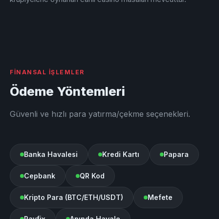
FINANSAL İŞLEMLER
Ödeme Yöntemleri
Güvenli ve hızlı para yatırma/çekme seçenekleri.
Banka Havalesi
Kredi Kartı
Papara
Cepbank
QR Kod
Kripto Para (BTC/ETH/USDT)
Mefete
Payfix
Anında Havale