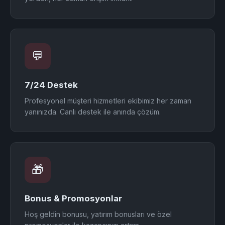
💬
7/24 Destek
Profesyonel müşteri hizmetleri ekibimiz her zaman
yanınızda. Canlı destek ile anında çözüm.
🎁
Bonus & Promosyonlar
Hoş geldin bonusu, yatırım bonusları ve özel