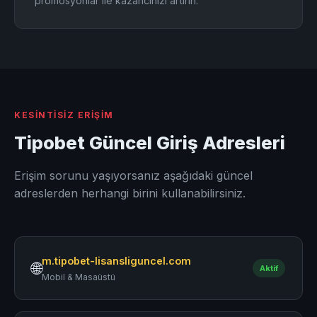
promosyonlar ile kazancınızı artırın.
KESINTISIZ ERIŞIM
Tipobet Güncel Giriş Adresleri
Erişim sorunu yaşıyorsanız aşağıdaki güncel
adreslerden herhangi birini kullanabilirsiniz.
m.tipobet-lisansliguncel.com
🌐
Aktif
Mobil & Masaüstü