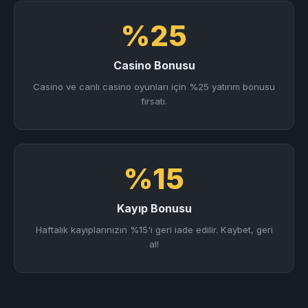
%25
Casino Bonusu
Casino ve canlı casino oyunları için %25 yatırım bonusu
fırsatı.
%15
Kayıp Bonusu
Haftalık kayıplarınızın %15'i geri iade edilir. Kaybet, geri
al!