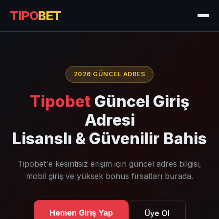
TIPO
BET
2026 GÜNCEL ADRES
Tipobet
Güncel Giriş
Adresi
Lisanslı & Güvenilir Bahis
Tipobet'e kesintisiz erişim için güncel adres bilgisi,
mobil giriş ve yüksek bonus fırsatları burada.
Hemen Giriş Yap
Üye Ol