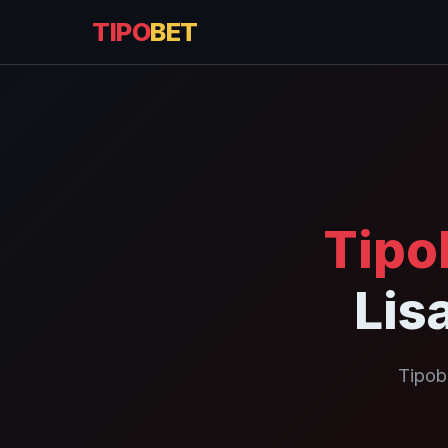
TIPO
BET
Tipo
Lis
Tipobe