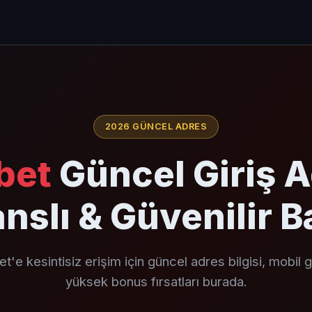
2026 GÜNCEL ADRES
bet
Güncel Giriş A
anslı & Güvenilir B
t'e kesintisiz erişim için güncel adres bilgisi, mobil g
yüksek bonus fırsatları burada.