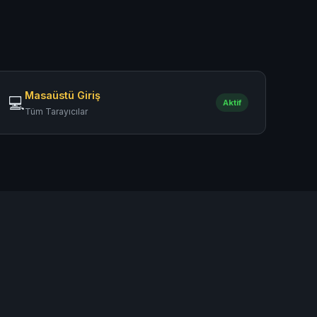
Masaüstü Giriş
💻
Aktif
Tüm Tarayıcılar