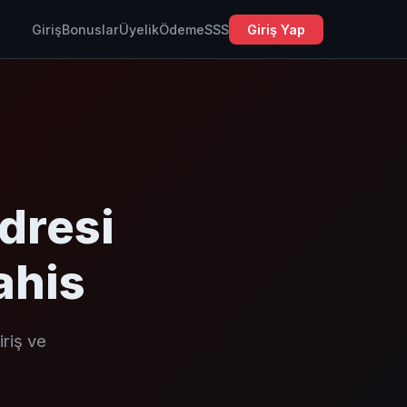
Giriş
Bonuslar
Üyelik
Ödeme
SSS
Giriş Yap
dresi
ahis
iriş ve