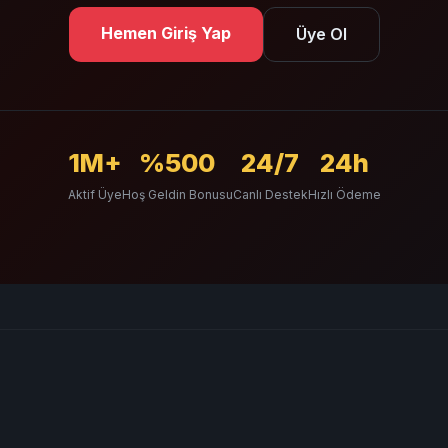
Hemen Giriş Yap
Üye Ol
1M+
%500
24/7
24h
Aktif Üye
Hoş Geldin Bonusu
Canlı Destek
Hızlı Ödeme