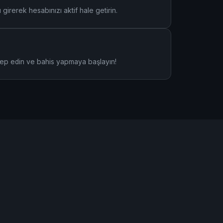
rerek hesabınızı aktif hale getirin.
alep edin ve bahis yapmaya başlayın!