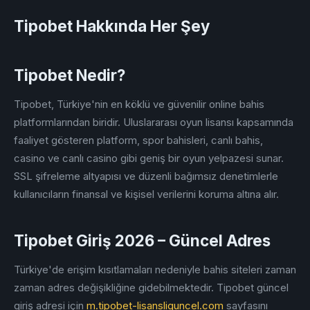
Tipobet Hakkında Her Şey
Tipobet Nedir?
Tipobet, Türkiye'nin en köklü ve güvenilir online bahis
platformlarından biridir. Uluslararası oyun lisansı kapsamında
faaliyet gösteren platform, spor bahisleri, canlı bahis,
casino ve canlı casino gibi geniş bir oyun yelpazesi sunar.
SSL şifreleme altyapısı ve düzenli bağımsız denetimlerle
kullanıcıların finansal ve kişisel verilerini koruma altına alır.
Tipobet Giriş 2026 – Güncel Adres
Türkiye'de erişim kısıtlamaları nedeniyle bahis siteleri zaman
zaman adres değişikliğine gidebilmektedir. Tipobet güncel
giriş adresi için
m.tipobet-lisansliguncel.com
sayfasını