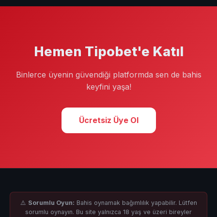
butonuna tıklayın. Formu doldurup e-posta/SMS
doğrulamasını tamamladıktan sonra hesabınız aktif
olur; bu işlem yalnızca birkaç dakika sürer.
Hemen Tipobet'e Katıl
Binlerce üyenin güvendiği platformda sen de bahis
keyfini yaşa!
Ücretsiz Üye Ol
⚠️
Sorumlu Oyun:
Bahis oynamak bağımlılık yapabilir. Lütfen
sorumlu oynayın. Bu site yalnızca 18 yaş ve üzeri bireyler