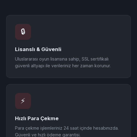
🔒
Lisanslı & Güvenli
Uluslararası oyun lisansına sahip, SSL sertifikalı
güvenli altyapı ile verileriniz her zaman korunur.
⚡
Hızlı Para Çekme
Para çekme işlemleriniz 24 saat içinde hesabınızda.
Güvenli ve hızlı ödeme garantisi.