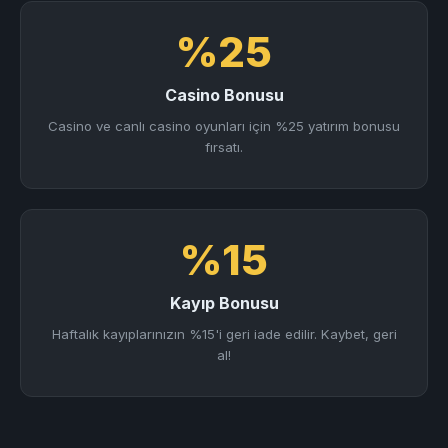
%25
Casino Bonusu
Casino ve canlı casino oyunları için %25 yatırım bonusu
fırsatı.
%15
Kayıp Bonusu
Haftalık kayıplarınızın %15'i geri iade edilir. Kaybet, geri
al!