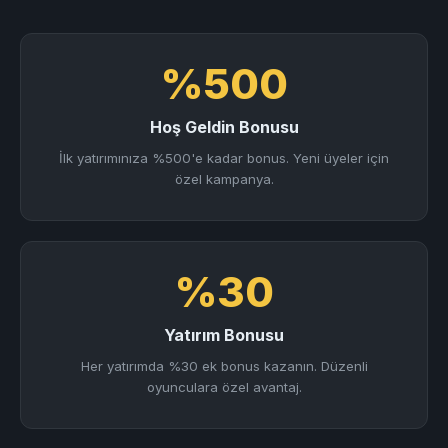
%500
Hoş Geldin Bonusu
İlk yatırımınıza %500'e kadar bonus. Yeni üyeler için
özel kampanya.
%30
Yatırım Bonusu
Her yatırımda %30 ek bonus kazanın. Düzenli
oyunculara özel avantaj.