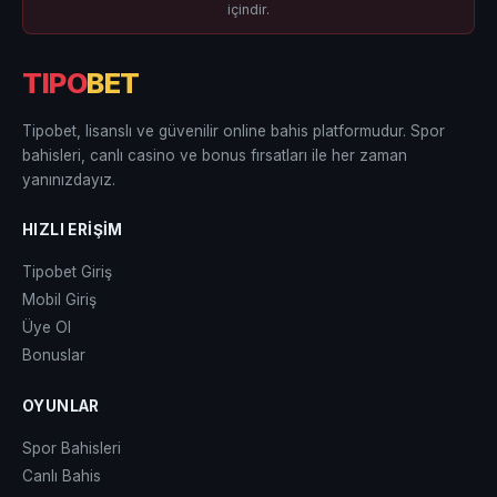
içindir.
TIPO
BET
Tipobet, lisanslı ve güvenilir online bahis platformudur. Spor
bahisleri, canlı casino ve bonus fırsatları ile her zaman
yanınızdayız.
HIZLI ERIŞIM
Tipobet Giriş
Mobil Giriş
Üye Ol
Bonuslar
OYUNLAR
Spor Bahisleri
Canlı Bahis