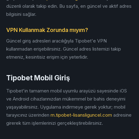
düzenli olarak takip edin. Bu sayfa, en güncel ve aktif adres
bilgisini sağlar.
VPN Kullanmak Zorunda mıyım?
Güncel giriş adresleri aracılığıyla Tipobet'e VPN
kullanmadan erişebilirsiniz. Güncel adres listemizi takip
etmeniz, kesintisiz erişim için yeterlidir.
Tipobet Mobil Giriş
Tipobet'in tamamen mobil uyumlu arayüzü sayesinde iOS
ve Android cihazlarınızdan mükemmel bir bahis deneyimi
yaşayabilirsiniz. Uygulama indirmeye gerek yoktur; mobil
tarayıcınız üzerinden
m.tipobet-lisansliguncel.com
adresine
girerek tüm işlemlerinizi gerçekleştirebilirsiniz.