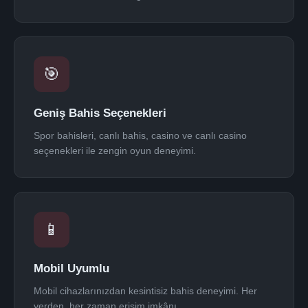
🎯
Geniş Bahis Seçenekleri
Spor bahisleri, canlı bahis, casino ve canlı casino
seçenekleri ile zengin oyun deneyimi.
📱
Mobil Uyumlu
Mobil cihazlarınızdan kesintisiz bahis deneyimi. Her
yerden, her zaman erişim imkânı.