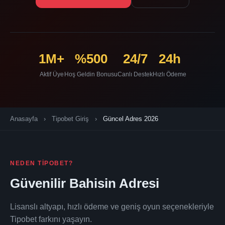
1M+
%500
24/7
24h
Aktif Üye
Hoş Geldin Bonusu
Canlı Destek
Hızlı Ödeme
Anasayfa
›
Tipobet Giriş
›
Güncel Adres 2026
NEDEN TIPOBET?
Güvenilir Bahisin Adresi
Lisanslı altyapı, hızlı ödeme ve geniş oyun seçenekleriyle
Tipobet farkını yaşayın.