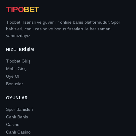
TIPO
BET
Tipobet, lisanslı ve güvenilir online bahis platformudur. Spor
bahisleri, canlı casino ve bonus fırsatları ile her zaman
yanınızdayız.
HIZLI ERIŞIM
Tipobet Giriş
Mobil Giriş
Üye Ol
Bonuslar
OYUNLAR
Spor Bahisleri
Canlı Bahis
Casino
Canlı Casino