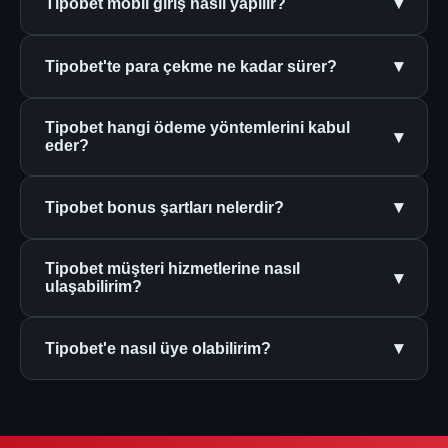
▾
Tipobet mobil giriş nasıl yapılır?
lisansliguncel.com'dur. Adres değişikliklerinden haberdar
işlem politikaları ile güven oluşturur.
olmak için bu sayfayı sık kullanılanlara ekleyebilirsiniz.
Tipobet mobil giriş için https://m.tipobet-
▾
Tipobet'te para çekme ne kadar sürer?
lisansliguncel.com/ adresini mobil tarayıcınızdan ziyaret
edin. Responsive tasarım sayesinde tüm işlemlerinizi
Tipobet'te para çekme işlemleri genellikle 24 saat içinde
telefonunuzdan kolayca yapabilirsiniz; uygulama
Tipobet hangi ödeme yöntemlerini kabul
tamamlanır. Kimlik doğrulaması tamamlanmış
▾
indirmenize gerek yoktur.
eder?
kullanıcılar için bu süre çok daha kısa olabilmektedir.
Tipobet; banka havalesi, kredi kartı, Papara, Cepbank,
▾
Tipobet bonus şartları nelerdir?
QR kod, Payfix, Mefete ve kripto para (BTC, ETH,
USDT) dahil birçok ödeme yöntemini destekler. Tüm
Tipobet'te her bonus için farklı çevirme şartları bulunur.
finansal işlemler SSL güvenlik sertifikası ile korunur.
Tipobet müşteri hizmetlerine nasıl
Hoş geldin bonusu, yatırım bonusları ve kayıp bonusu
▾
ulaşabilirim?
gibi kampanyaların şartları platform üzerinde şeffaf
biçimde yayınlanmaktadır. Bonusu talep etmeden önce
Tipobet müşteri hizmetlerine 7/24 canlı destek, e-posta
ilgili şartları okumanız önerilir.
▾
Tipobet'e nasıl üye olabilirim?
veya sosyal medya kanalları aracılığıyla ulaşabilirsiniz.
Türkçe destek ekibi tüm sorularınızı hızlıca yanıtlar.
Tipobet'e üye olmak için https://m.tipobet-
lisansliguncel.com/ adresini ziyaret ederek "Üye Ol"
butonuna tıklayın. Formu doldurup e-posta/SMS