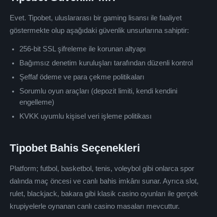
Evet. Tipobet, uluslararası bir gaming lisansı ile faaliyet
göstermekte olup aşağıdaki güvenlik unsurlarına sahiptir:
256-bit SSL şifreleme ile korunan altyapı
Bağımsız denetim kuruluşları tarafından düzenli kontrol
Şeffaf ödeme ve para çekme politikaları
Sorumlu oyun araçları (depozit limiti, kendi kendini
engelleme)
KVKK uyumlu kişisel veri işleme politikası
Tipobet Bahis Seçenekleri
Platform; futbol, basketbol, tenis, voleybol gibi onlarca spor
dalında maç öncesi ve canlı bahis imkânı sunar. Ayrıca slot,
rulet, blackjack, bakara gibi klasik casino oyunları ile gerçek
krupiyelerle oynanan canlı casino masaları mevcuttur.