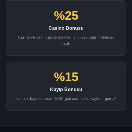
%25
Casino Bonusu
Casino ve canlı casino oyunları için %25 yatırım bonusu
fırsatı.
%15
Kayıp Bonusu
Haftalık kayıplarınızın %15'i geri iade edilir. Kaybet, geri al!