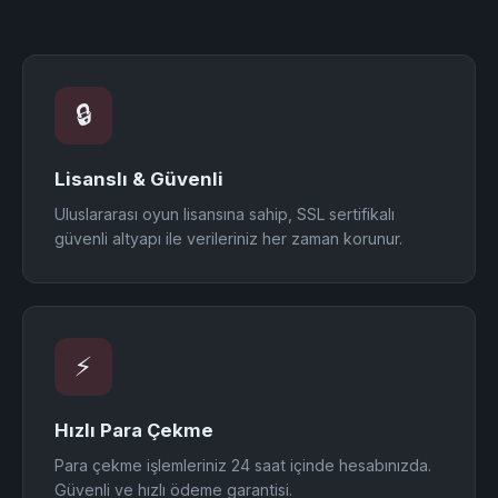
🔒
Lisanslı & Güvenli
Uluslararası oyun lisansına sahip, SSL sertifikalı
güvenli altyapı ile verileriniz her zaman korunur.
⚡
Hızlı Para Çekme
Para çekme işlemleriniz 24 saat içinde hesabınızda.
Güvenli ve hızlı ödeme garantisi.