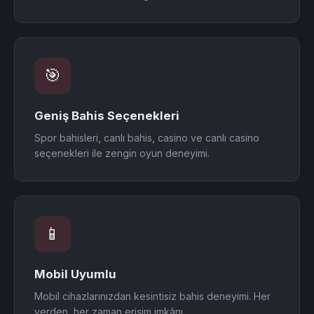
🎯
Geniş Bahis Seçenekleri
Spor bahisleri, canlı bahis, casino ve canlı casino
seçenekleri ile zengin oyun deneyimi.
📱
Mobil Uyumlu
Mobil cihazlarınızdan kesintisiz bahis deneyimi. Her
yerden, her zaman erişim imkânı.