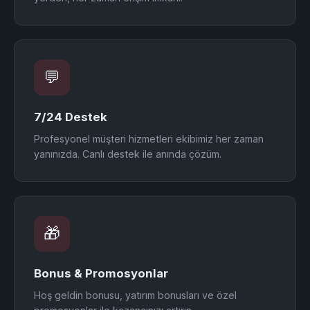
💬
7/24 Destek
Profesyonel müşteri hizmetleri ekibimiz her zaman
yanınızda. Canlı destek ile anında çözüm.
🎁
Bonus & Promosyonlar
Hoş geldin bonusu, yatırım bonusları ve özel