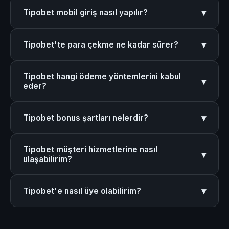
Tipobet'in 2026 güncel giriş adresi m.tipobet-
ön planda tutar. Yıllardır kesintisiz hizmet veren
▾
Tipobet mobil giriş nasıl yapılır?
lisansliguncel.com'dur. Adres değişikliklerinden
platform, şeffaf işlem politikaları ile güven oluşturur.
haberdar olmak için bu sayfayı sık kullanılanlara
Tipobet mobil giriş için https://m.tipobet-
ekleyebilirsiniz.
▾
Tipobet'te para çekme ne kadar sürer?
lisansliguncel.com/ adresini mobil tarayıcınızdan
ziyaret edin. Responsive tasarım sayesinde tüm
Tipobet'te para çekme işlemleri genellikle 24 saat
işlemlerinizi telefonunuzdan kolayca yapabilirsiniz;
Tipobet hangi ödeme yöntemlerini kabul
içinde tamamlanır. Kimlik doğrulaması tamamlanmış
▾
uygulama indirmenize gerek yoktur.
eder?
kullanıcılar için bu süre çok daha kısa olabilmektedir.
Tipobet; banka havalesi, kredi kartı, Papara,
▾
Tipobet bonus şartları nelerdir?
Cepbank, QR kod, Payfix, Mefete ve kripto para
(BTC, ETH, USDT) dahil birçok ödeme yöntemini
Tipobet'te her bonus için farklı çevirme şartları
destekler. Tüm finansal işlemler SSL güvenlik
Tipobet müşteri hizmetlerine nasıl
bulunur. Hoş geldin bonusu, yatırım bonusları ve
▾
sertifikası ile korunur.
ulaşabilirim?
kayıp bonusu gibi kampanyaların şartları platform
üzerinde şeffaf biçimde yayınlanmaktadır. Bonusu
Tipobet müşteri hizmetlerine 7/24 canlı destek, e-
talep etmeden önce ilgili şartları okumanız önerilir.
▾
Tipobet'e nasıl üye olabilirim?
posta veya sosyal medya kanalları aracılığıyla
ulaşabilirsiniz. Türkçe destek ekibi tüm sorularınızı
Tipobet'e üye olmak için https://m.tipobet-
hızlıca yanıtlar.
lisansliguncel.com/ adresini ziyaret ederek "Üye Ol"