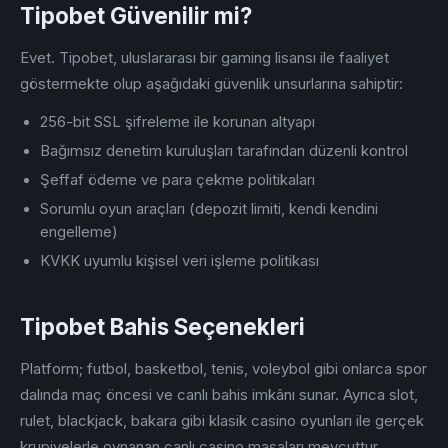
Tipobet Güvenilir mi?
Evet. Tipobet, uluslararası bir gaming lisansı ile faaliyet
göstermekte olup aşağıdaki güvenlik unsurlarına sahiptir:
256-bit SSL şifreleme ile korunan altyapı
Bağımsız denetim kuruluşları tarafından düzenli kontrol
Şeffaf ödeme ve para çekme politikaları
Sorumlu oyun araçları (depozit limiti, kendi kendini
engelleme)
KVKK uyumlu kişisel veri işleme politikası
Tipobet Bahis Seçenekleri
Platform; futbol, basketbol, tenis, voleybol gibi onlarca spor
dalında maç öncesi ve canlı bahis imkânı sunar. Ayrıca slot,
rulet, blackjack, bakara gibi klasik casino oyunları ile gerçek
krupiyelerle oynanan canlı casino masaları mevcuttur.