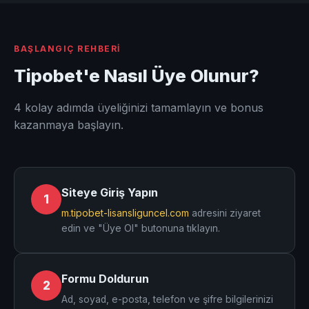
BAŞLANGIÇ REHBERI
Tipobet'e Nasıl Üye Olunur?
4 kolay adımda üyeliğinizi tamamlayın ve bonus
kazanmaya başlayın.
Siteye Giriş Yapın
1
m.tipobet-lisansliguncel.com
adresini ziyaret
edin ve "Üye Ol" butonuna tıklayın.
Formu Doldurun
2
Ad, soyad, e-posta, telefon ve şifre bilgilerinizi