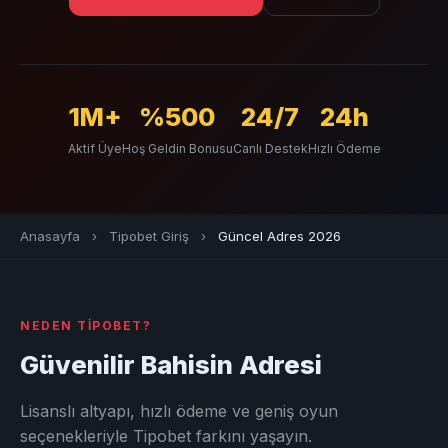
1M+
%500
24/7
24h
Aktif Üye
Hoş Geldin Bonusu
Canlı Destek
Hızlı Ödeme
Anasayfa
›
Tipobet Giriş
›
Güncel Adres 2026
NEDEN TIPOBET?
Güvenilir Bahisin Adresi
Lisanslı altyapı, hızlı ödeme ve geniş oyun
seçenekleriyle Tipobet farkını yaşayın.