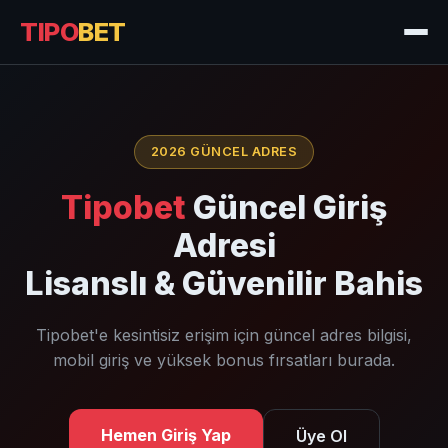
TIPO
BET
2026 GÜNCEL ADRES
Tipobet
Güncel Giriş
Adresi
Lisanslı & Güvenilir Bahis
Tipobet'e kesintisiz erişim için güncel adres bilgisi,
mobil giriş ve yüksek bonus fırsatları burada.
Hemen Giriş Yap
Üye Ol