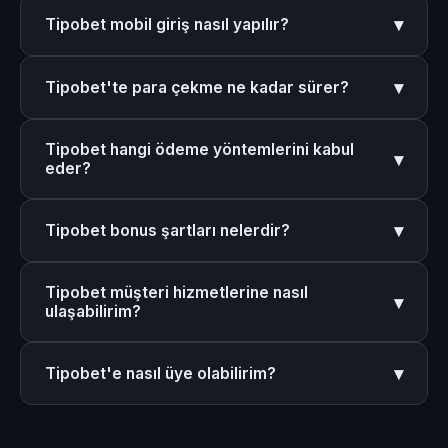
Tipobet'in 2026 güncel giriş adresi m.tipobet-
ön planda tutar. Yıllardır kesintisiz hizmet veren
▾
Tipobet mobil giriş nasıl yapılır?
lisansliguncel.com'dur. Adres değişikliklerinden
platform, şeffaf işlem politikaları ile güven oluşturur.
haberdar olmak için bu sayfayı sık kullanılanlara
Tipobet mobil giriş için https://m.tipobet-
ekleyebilirsiniz.
▾
Tipobet'te para çekme ne kadar sürer?
lisansliguncel.com/ adresini mobil tarayıcınızdan
ziyaret edin. Responsive tasarım sayesinde tüm
Tipobet'te para çekme işlemleri genellikle 24 saat
işlemlerinizi telefonunuzdan kolayca yapabilirsiniz;
Tipobet hangi ödeme yöntemlerini kabul
içinde tamamlanır. Kimlik doğrulaması tamamlanmış
▾
uygulama indirmenize gerek yoktur.
eder?
kullanıcılar için bu süre çok daha kısa olabilmektedir.
Tipobet; banka havalesi, kredi kartı, Papara,
▾
Tipobet bonus şartları nelerdir?
Cepbank, QR kod, Payfix, Mefete ve kripto para
(BTC, ETH, USDT) dahil birçok ödeme yöntemini
Tipobet'te her bonus için farklı çevirme şartları
destekler. Tüm finansal işlemler SSL güvenlik
Tipobet müşteri hizmetlerine nasıl
bulunur. Hoş geldin bonusu, yatırım bonusları ve
▾
sertifikası ile korunur.
ulaşabilirim?
kayıp bonusu gibi kampanyaların şartları platform
üzerinde şeffaf biçimde yayınlanmaktadır. Bonusu
Tipobet müşteri hizmetlerine 7/24 canlı destek, e-
talep etmeden önce ilgili şartları okumanız önerilir.
▾
Tipobet'e nasıl üye olabilirim?
posta veya sosyal medya kanalları aracılığıyla
ulaşabilirsiniz. Türkçe destek ekibi tüm sorularınızı
Tipobet'e üye olmak için https://m.tipobet-
hızlıca yanıtlar.
lisansliguncel.com/ adresini ziyaret ederek "Üye Ol"