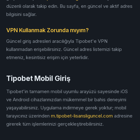
düzenli olarak takip edin. Bu sayfa, en güncel ve aktif adres
bilgisini sağlar.
VPN Kullanmak Zorunda mıyım?
Güncel giriş adresleri aracılığıyla Tipobet'e VPN
kullanmadan erişebilirsiniz. Güncel adres listemizi takip
etmeniz, kesintisiz erişim için yeterlidir.
Tipobet Mobil Giriş
Tipobet'in tamamen mobil uyumlu arayüzü sayesinde iOS
ve Android cihazlarınızdan mükemmel bir bahis deneyimi
yaşayabilirsiniz. Uygulama indirmeye gerek yoktur; mobil
tarayıcınız üzerinden
m.tipobet-lisansliguncel.com
adresine
girerek tüm işlemlerinizi gerçekleştirebilirsiniz.