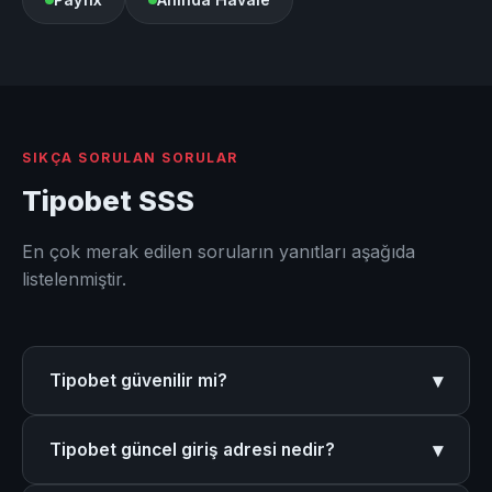
SIKÇA SORULAN SORULAR
Tipobet SSS
En çok merak edilen soruların yanıtları aşağıda
listelenmiştir.
▾
Tipobet güvenilir mi?
Evet, Tipobet uluslararası lisansa sahip güvenilir bir
▾
Tipobet güncel giriş adresi nedir?
bahis platformudur. SSL sertifikası ile korunan
altyapısı ve düzenli denetimlerle kullanıcı güvenliğini