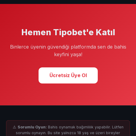
butonuna tıklayın. Formu doldurup e-posta/SMS
doğrulamasını tamamladıktan sonra hesabınız aktif
olur; bu işlem yalnızca birkaç dakika sürer.
Hemen Tipobet'e Katıl
Binlerce üyenin güvendiği platformda sen de bahis
keyfini yaşa!
Ücretsiz Üye Ol
⚠️
Sorumlu Oyun:
Bahis oynamak bağımlılık yapabilir. Lütfen
sorumlu oynayın. Bu site yalnızca 18 yaş ve üzeri bireyler