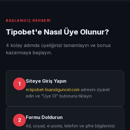
BAŞLANGIÇ REHBERI
Tipobet'e Nasıl Üye Olunur?
4 kolay adımda üyeliğinizi tamamlayın ve bonus
kazanmaya başlayın.
Siteye Giriş Yapın
1
m.tipobet-lisansliguncel.com
adresini ziyaret
edin ve "Üye Ol" butonuna tıklayın.
Formu Doldurun
2
Ad, soyad, e-posta, telefon ve şifre bilgilerinizi