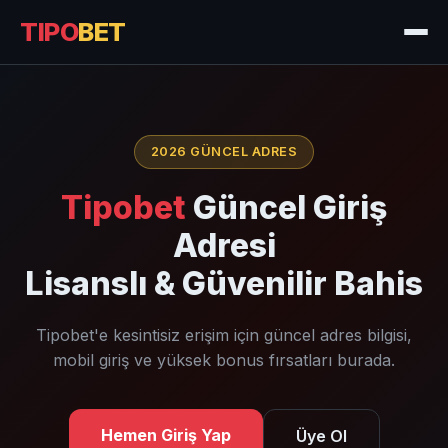
TIPO
BET
2026 GÜNCEL ADRES
Tipobet
Güncel Giriş
Adresi
Lisanslı & Güvenilir Bahis
Tipobet'e kesintisiz erişim için güncel adres bilgisi,
mobil giriş ve yüksek bonus fırsatları burada.
Hemen Giriş Yap
Üye Ol