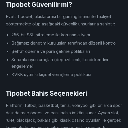
Tipobet Güvenilir mi?
Evet. Tipobet, uluslararası bir gaming lisansı ile faaliyet
göstermekte olup aşağıdaki güvenlik unsurlarına sahiptir:
256-bit SSL şifreleme ile korunan altyapı
Bağımsız denetim kuruluşları tarafından düzenli kontrol
Şeffaf ödeme ve para çekme politikaları
Sorumlu oyun araçları (depozit limiti, kendi kendini
engelleme)
KVKK uyumlu kişisel veri işleme politikası
Tipobet Bahis Seçenekleri
Platform; futbol, basketbol, tenis, voleybol gibi onlarca spor
dalında maç öncesi ve canlı bahis imkânı sunar. Ayrıca slot,
rulet, blackjack, bakara gibi klasik casino oyunları ile gerçek
krupiyelerle oynanan canlı casino masaları mevcuttur.