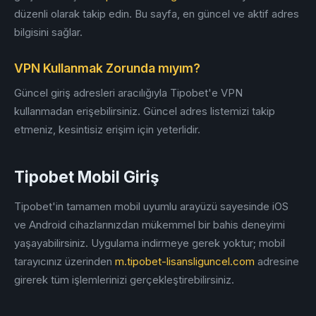
düzenli olarak takip edin. Bu sayfa, en güncel ve aktif adres
bilgisini sağlar.
VPN Kullanmak Zorunda mıyım?
Güncel giriş adresleri aracılığıyla Tipobet'e VPN
kullanmadan erişebilirsiniz. Güncel adres listemizi takip
etmeniz, kesintisiz erişim için yeterlidir.
Tipobet Mobil Giriş
Tipobet'in tamamen mobil uyumlu arayüzü sayesinde iOS
ve Android cihazlarınızdan mükemmel bir bahis deneyimi
yaşayabilirsiniz. Uygulama indirmeye gerek yoktur; mobil
tarayıcınız üzerinden
m.tipobet-lisansliguncel.com
adresine
girerek tüm işlemlerinizi gerçekleştirebilirsiniz.