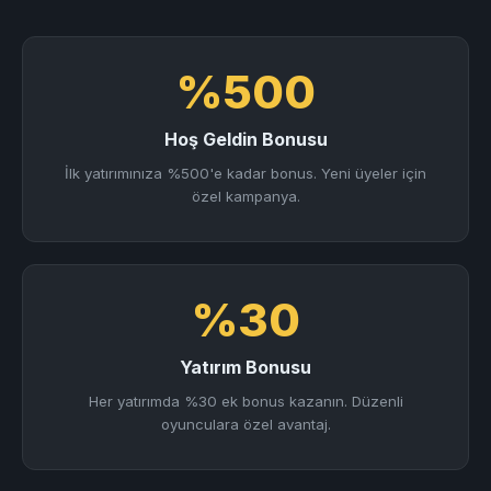
%500
Hoş Geldin Bonusu
İlk yatırımınıza %500'e kadar bonus. Yeni üyeler için
özel kampanya.
%30
Yatırım Bonusu
Her yatırımda %30 ek bonus kazanın. Düzenli
oyunculara özel avantaj.