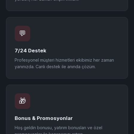
💬
7/24 Destek
Profesyonel müşteri hizmetleri ekibimiz her zaman
yanınızda. Canlı destek ile anında çözüm.
🎁
Bonus & Promosyonlar
Hoş geldin bonusu, yatırım bonusları ve özel