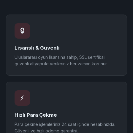
🔒
Lisanslı & Güvenli
Uluslararası oyun lisansına sahip, SSL sertifikalı
güvenli altyapı ile verileriniz her zaman korunur.
⚡
Hızlı Para Çekme
Para çekme işlemleriniz 24 saat içinde hesabınızda.
Güvenli ve hızlı ödeme garantisi.