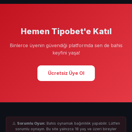
butonuna tıklayın. Formu doldurup e-posta/SMS
doğrulamasını tamamladıktan sonra hesabınız aktif
olur; bu işlem yalnızca birkaç dakika sürer.
Hemen Tipobet'e Katıl
Binlerce üyenin güvendiği platformda sen de bahis
keyfini yaşa!
Ücretsiz Üye Ol
⚠️
Sorumlu Oyun:
Bahis oynamak bağımlılık yapabilir. Lütfen
sorumlu oynayın. Bu site yalnızca 18 yaş ve üzeri bireyler