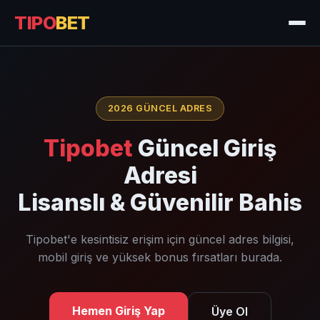
TIPO
BET
2026 GÜNCEL ADRES
Tipobet
Güncel Giriş
Adresi
Lisanslı & Güvenilir Bahis
Tipobet'e kesintisiz erişim için güncel adres bilgisi,
mobil giriş ve yüksek bonus fırsatları burada.
Hemen Giriş Yap
Üye Ol