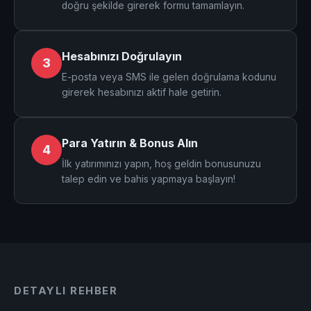
doğru şekilde girerek formu tamamlayın.
Hesabınızı Doğrulayın
3
E-posta veya SMS ile gelen doğrulama kodunu
girerek hesabınızı aktif hale getirin.
Para Yatırın & Bonus Alın
4
İlk yatırımınızı yapın, hoş geldin bonusunuzu
talep edin ve bahis yapmaya başlayın!
DETAYLI REHBER