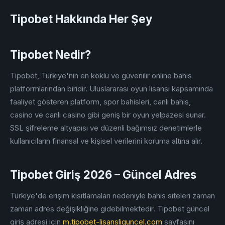
Tipobet Hakkında Her Şey
Tipobet Nedir?
Tipobet, Türkiye'nin en köklü ve güvenilir online bahis
platformlarından biridir. Uluslararası oyun lisansı kapsamında
faaliyet gösteren platform, spor bahisleri, canlı bahis,
casino ve canlı casino gibi geniş bir oyun yelpazesi sunar.
SSL şifreleme altyapısı ve düzenli bağımsız denetimlerle
kullanıcıların finansal ve kişisel verilerini koruma altına alır.
Tipobet Giriş 2026 – Güncel Adres
Türkiye'de erişim kısıtlamaları nedeniyle bahis siteleri zaman
zaman adres değişikliğine gidebilmektedir. Tipobet güncel
giriş adresi için
m.tipobet-lisansliguncel.com
sayfasını