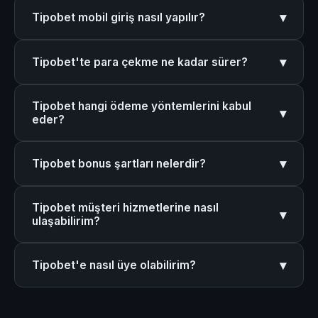
Tipobet'in 2026 güncel giriş adresi m.tipobet-
ön planda tutar. Yıllardır kesintisiz hizmet veren
▾
Tipobet mobil giriş nasıl yapılır?
lisansliguncel.com'dur. Adres değişikliklerinden
platform, şeffaf işlem politikaları ile güven oluşturur.
haberdar olmak için bu sayfayı sık kullanılanlara
Tipobet mobil giriş için https://m.tipobet-
ekleyebilirsiniz.
▾
Tipobet'te para çekme ne kadar sürer?
lisansliguncel.com/ adresini mobil tarayıcınızdan
ziyaret edin. Responsive tasarım sayesinde tüm
Tipobet'te para çekme işlemleri genellikle 24 saat
işlemlerinizi telefonunuzdan kolayca yapabilirsiniz;
Tipobet hangi ödeme yöntemlerini kabul
içinde tamamlanır. Kimlik doğrulaması tamamlanmış
▾
uygulama indirmenize gerek yoktur.
eder?
kullanıcılar için bu süre çok daha kısa olabilmektedir.
Tipobet; banka havalesi, kredi kartı, Papara,
▾
Tipobet bonus şartları nelerdir?
Cepbank, QR kod, Payfix, Mefete ve kripto para
(BTC, ETH, USDT) dahil birçok ödeme yöntemini
Tipobet'te her bonus için farklı çevirme şartları
destekler. Tüm finansal işlemler SSL güvenlik
Tipobet müşteri hizmetlerine nasıl
bulunur. Hoş geldin bonusu, yatırım bonusları ve
▾
sertifikası ile korunur.
ulaşabilirim?
kayıp bonusu gibi kampanyaların şartları platform
üzerinde şeffaf biçimde yayınlanmaktadır. Bonusu
Tipobet müşteri hizmetlerine 7/24 canlı destek, e-
talep etmeden önce ilgili şartları okumanız önerilir.
▾
Tipobet'e nasıl üye olabilirim?
posta veya sosyal medya kanalları aracılığıyla
ulaşabilirsiniz. Türkçe destek ekibi tüm sorularınızı
Tipobet'e üye olmak için https://m.tipobet-
hızlıca yanıtlar.
lisansliguncel.com/ adresini ziyaret ederek "Üye Ol"