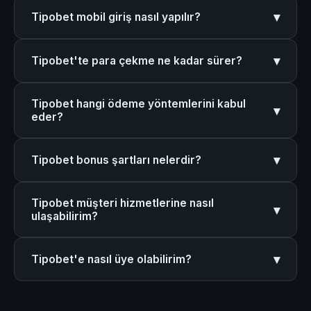
Tipobet'in 2026 güncel giriş adresi m.tipobet-
ön planda tutar. Yıllardır kesintisiz hizmet veren
▾
Tipobet mobil giriş nasıl yapılır?
lisansliguncel.com'dur. Adres değişikliklerinden
platform, şeffaf işlem politikaları ile güven oluşturur.
haberdar olmak için bu sayfayı sık kullanılanlara
Tipobet mobil giriş için https://m.tipobet-
ekleyebilirsiniz.
▾
Tipobet'te para çekme ne kadar sürer?
lisansliguncel.com/ adresini mobil tarayıcınızdan
ziyaret edin. Responsive tasarım sayesinde tüm
Tipobet'te para çekme işlemleri genellikle 24 saat
işlemlerinizi telefonunuzdan kolayca yapabilirsiniz;
Tipobet hangi ödeme yöntemlerini kabul
içinde tamamlanır. Kimlik doğrulaması tamamlanmış
▾
uygulama indirmenize gerek yoktur.
eder?
kullanıcılar için bu süre çok daha kısa olabilmektedir.
Tipobet; banka havalesi, kredi kartı, Papara,
▾
Tipobet bonus şartları nelerdir?
Cepbank, QR kod, Payfix, Mefete ve kripto para
(BTC, ETH, USDT) dahil birçok ödeme yöntemini
Tipobet'te her bonus için farklı çevirme şartları
destekler. Tüm finansal işlemler SSL güvenlik
Tipobet müşteri hizmetlerine nasıl
bulunur. Hoş geldin bonusu, yatırım bonusları ve
▾
sertifikası ile korunur.
ulaşabilirim?
kayıp bonusu gibi kampanyaların şartları platform
üzerinde şeffaf biçimde yayınlanmaktadır. Bonusu
Tipobet müşteri hizmetlerine 7/24 canlı destek, e-
talep etmeden önce ilgili şartları okumanız önerilir.
▾
Tipobet'e nasıl üye olabilirim?
posta veya sosyal medya kanalları aracılığıyla
ulaşabilirsiniz. Türkçe destek ekibi tüm sorularınızı
Tipobet'e üye olmak için https://m.tipobet-
hızlıca yanıtlar.
lisansliguncel.com/ adresini ziyaret ederek "Üye Ol"