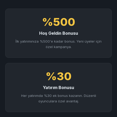
%500
Hoş Geldin Bonusu
İlk yatırımınıza %500'e kadar bonus. Yeni üyeler için
özel kampanya.
%30
Yatırım Bonusu
Her yatırımda %30 ek bonus kazanın. Düzenli
oyunculara özel avantaj.